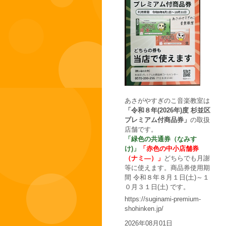
あさがやすぎのこ音楽教室は
「令和８年(2026年)度 杉並区
プレミアム付商品券」
の取扱
店舗です。
「緑色の共通券（なみす
け)」
「赤色の中小店舗券
（ナミ―）」
どちらでも月謝
等に使えます。商品券使用期
間 令和８年８月１日(土)～１
０月３１日(土) です。
https://suginami-premium-
shohinken.jp/
2026年08月01日