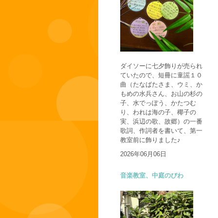
ダイソーに七夕飾りが売られ
ていたので、短冊に童謡１０
曲（たなばたさま、ウミ、か
もめの水兵さん、お山の杉の
子、水でっぽう、かたつむ
り、われは海の子、椰子の
実、浜辺の歌、故郷）の一番
歌詞、作詞者を書いて、第一
教室前に飾りました♪
2026年06月06日
音楽教室、中庭のびわ