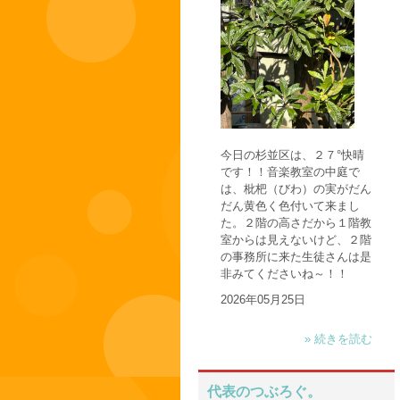
今日の杉並区は、２７°快晴
です！！音楽教室の中庭で
は、枇杷（びわ）の実がだん
だん黄色く色付いて来まし
た。２階の高さだから１階教
室からは見えないけど、２階
の事務所に来た生徒さんは是
非みてくださいね～！！
2026年05月25日
» 続きを読む
代表のつぶろぐ。