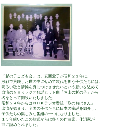
「杉の子こども会」は、安西愛子が昭和２１年に、
敗戦で荒廃した世の中にせめて次代を担う子供たちには、
明るい歌と情操を身につけさせたいという願いを込めて
自演のＮＨＫラジオ歌謡ヒット曲「お山の杉の子」から
名をとって開設いたしました。
昭和２４年からはＮＨＫラジオ番組「歌のおばさん」
出演が始まり、全国の子供たちに日本の童謡を紹介し、
子供たちの楽しみな番組の一つになりました。
１５年続いたこの放送からは多くの作曲家、作詞家が
世に認められました。