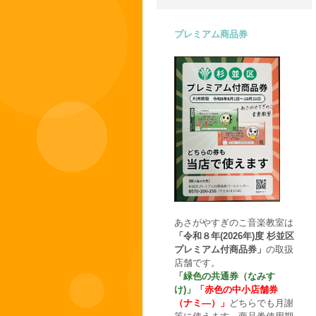
プレミアム商品券
あさがやすぎのこ音楽教室は
「令和８年(2026年)度 杉並区
プレミアム付商品券」
の取扱
店舗です。
「緑色の共通券（なみす
け)」
「赤色の中小店舗券
（ナミ―）」
どちらでも月謝