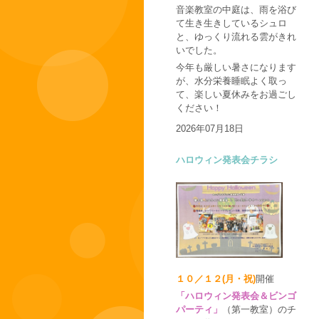
音楽教室の中庭は、雨を浴び
て生き生きしているシュロ
と、ゆっくり流れる雲がきれ
いでした。
今年も厳しい暑さになります
が、水分栄養睡眠よく取っ
て、楽しい夏休みをお過ごし
ください！
2026年07月18日
ハロウィン発表会チラシ
１０／１２(月・祝)
開催
「ハロウィン発表会＆ビンゴ
パーティ」
（第一教室）のチ