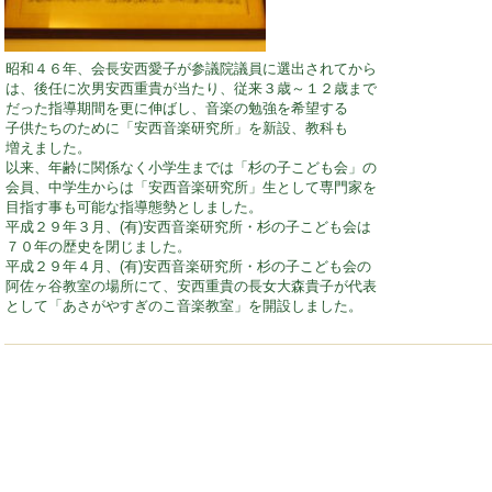
昭和４６年、会長安西愛子が参議院議員に選出されてから
は、後任に次男安西重貴が当たり、従来３歳～１２歳まで
だった指導期間を更に伸ばし、音楽の勉強を希望する
子供たちのために「安西音楽研究所」を新設、教科も
増えました。
以来、年齢に関係なく小学生までは「杉の子こども会」の
会員、中学生からは「安西音楽研究所」生として専門家を
目指す事も可能な指導態勢としました。
平成２９年３月、(有)安西音楽研究所・杉の子こども会は
７０年の歴史を閉じました。
平成２９年４月、(有)安西音楽研究所・杉の子こども会の
阿佐ヶ谷教室の場所にて、安西重貴の長女大森貴子が代表
として「あさがやすぎのこ音楽教室」を開設しました。