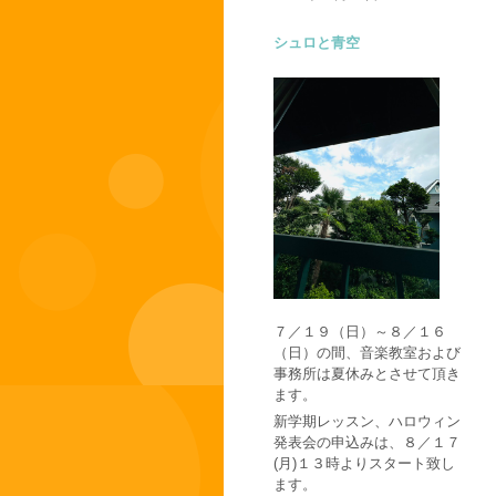
シュロと青空
７／１９（日）～８／１６
（日）の間、音楽教室および
事務所は夏休みとさせて頂き
ます。
新学期レッスン、ハロウィン
発表会の申込みは、８／１７
(月)１３時よりスタート致し
ます。