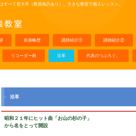
はすべて音大卒（教員免許あり）。大きな教室で個人レッスン。
拶
前身略歴
講師紹介①
講師紹介②
リコーダー科
沿革
代表のつぶろぐ。
沿革
昭和２１年にヒット曲「お山の杉の子」
から名をとって開設