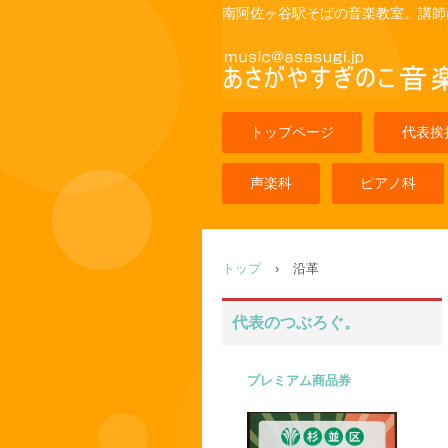
南阿佐ヶ谷駅そばの音楽教室。講師
トップページ
代表挨
声楽科
ピアノ科
トップ
›
沿革
代表のつぶろぐ。
プレミアム商品券