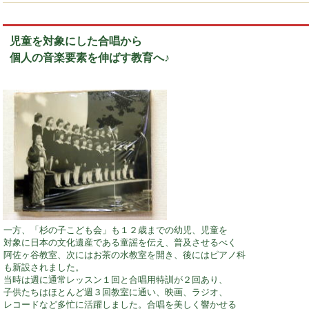
児童を対象にした合唱から
個人の音楽要素を伸ばす教育へ♪
一方、「杉の子こども会」も１２歳までの幼児、児童を
対象に日本の文化遺産である童謡を伝え、普及させるべく
阿佐ヶ谷教室、次にはお茶の水教室を開き、後にはピアノ科
も新設されました。
当時は週に通常レッスン１回と合唱用特訓が２回あり、
子供たちはほとんど週３回教室に通い、映画、ラジオ、
レコードなど多忙に活躍しました。合唱を美しく響かせる