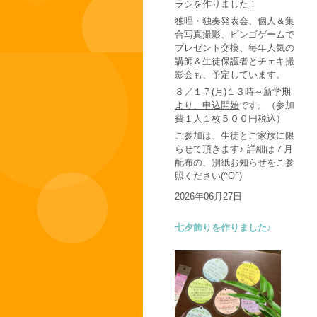
ラシを作りました！
独唱・独奏発表会、個人＆集
合写真撮影、ビンゴゲームで
プレゼント交換、毎年人気の
講師＆生徒保護者とチェキ撮
影会も、予定しています。
８／１７(月)１３時～新学期
より、申込開始
です。（参加
費１人１枚５００円税込）
ご参加は、生徒とご家族に限
らせて頂きます♪ 詳細は７月
配布の、別紙お知らせをご参
照ください(^O^)
2026年06月27日
七夕飾りを作りました♪