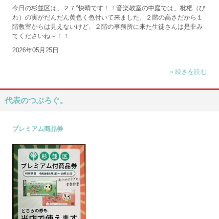
今日の杉並区は、２７°快晴です！！音楽教室の中庭では、枇杷（び
わ）の実がだんだん黄色く色付いて来ました。２階の高さだから１
階教室からは見えないけど、２階の事務所に来た生徒さんは是非み
てくださいね～！！
2026年05月25日
» 続きを読む
代表のつぶろぐ。
プレミアム商品券