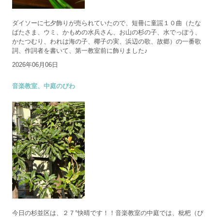
ダイソーに七夕飾りが売られていたので、短冊に童謡１０曲（たな
ばたさま、ウミ、かもめの水兵さん、お山の杉の子、水でっぽう、
かたつむり、われは海の子、椰子の実、浜辺の歌、故郷）の一番歌
詞、作詞者を書いて、第一教室前に飾りました♪
2026年06月06日
音楽教室、中庭のびわ
今日の杉並区は、２７°快晴です！！音楽教室の中庭では、枇杷（び