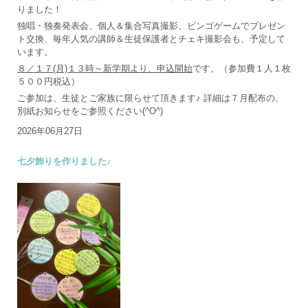
りました！
独唱・独奏発表会、個人＆集合写真撮影、ビンゴゲームでプレゼン
ト交換、毎年人気の講師＆生徒保護者とチェキ撮影会も、予定して
います。
８／１７(月)１３時～新学期より、申込開始
です。（参加費１人１枚
５００円税込）
ご参加は、生徒とご家族に限らせて頂きます♪ 詳細は７月配布の、
別紙お知らせをご参照ください(^O^)
2026年06月27日
七夕飾りを作りました♪