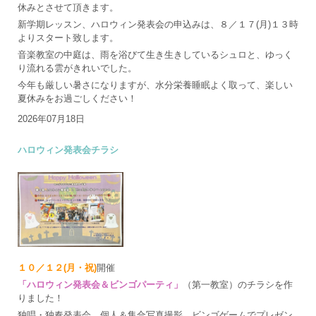
休みとさせて頂きます。
新学期レッスン、ハロウィン発表会の申込みは、８／１７(月)１３時
よりスタート致します。
音楽教室の中庭は、雨を浴びて生き生きしているシュロと、ゆっく
り流れる雲がきれいでした。
今年も厳しい暑さになりますが、水分栄養睡眠よく取って、楽しい
夏休みをお過ごしください！
2026年07月18日
ハロウィン発表会チラシ
１０／１２(月・祝)
開催
「ハロウィン発表会＆ビンゴパーティ」
（第一教室）のチラシを作
りました！
独唱・独奏発表会、個人＆集合写真撮影、ビンゴゲームでプレゼン