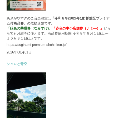
あさがやすぎのこ音楽教室は
「令和８年(2026年)度 杉並区プレミア
ム付商品券」
の取扱店舗です。
「緑色の共通券（なみすけ)」
「赤色の中小店舗券（ナミ―）」
どち
らでも月謝等に使えます。商品券使用期間 令和８年８月１日(土)～
１０月３１日(土) です。
https://suginami-premium-shohinken.jp/
2026年08月01日
シュロと青空