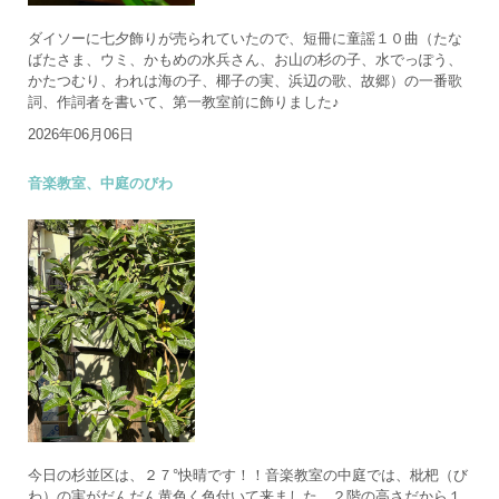
ダイソーに七夕飾りが売られていたので、短冊に童謡１０曲（たな
ばたさま、ウミ、かもめの水兵さん、お山の杉の子、水でっぽう、
かたつむり、われは海の子、椰子の実、浜辺の歌、故郷）の一番歌
詞、作詞者を書いて、第一教室前に飾りました♪
2026年06月06日
音楽教室、中庭のびわ
今日の杉並区は、２７°快晴です！！音楽教室の中庭では、枇杷（び
わ）の実がだんだん黄色く色付いて来ました。２階の高さだから１