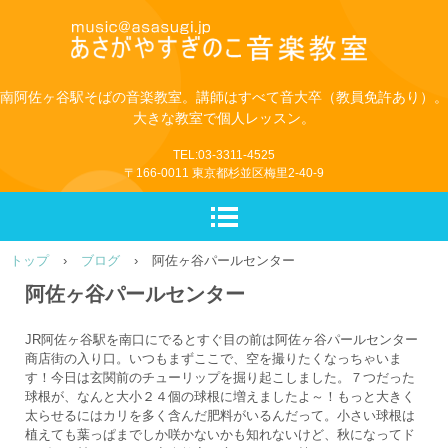
南阿佐ヶ谷駅そばの音楽教室。講師はすべて音大卒（教員免許あり）。
大きな教室で個人レッスン。
TEL:03-3311-4525
〒166-0011 東京都杉並区梅里2-40-9
トップ
›
ブログ
›
阿佐ヶ谷パールセンター
阿佐ヶ谷パールセンター
JR阿佐ヶ谷駅を南口にでるとすぐ目の前は阿佐ヶ谷パールセンター
商店街の入り口。いつもまずここで、空を撮りたくなっちゃいま
す！今日は玄関前のチューリップを掘り起こしました。７つだった
球根が、なんと大小２４個の球根に増えましたよ～！もっと大きく
太らせるにはカリを多く含んだ肥料がいるんだって。小さい球根は
植えても葉っぱまでしか咲かないかも知れないけど、秋になってド