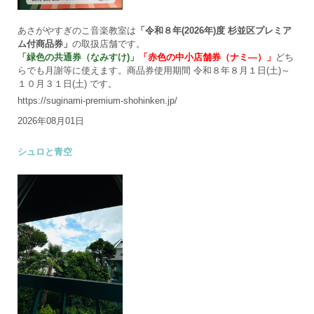
あさがやすぎのこ音楽教室は
「令和８年(2026年)度 杉並区プレミア
ム付商品券」
の取扱店舗です。
「緑色の共通券（なみすけ)」
「赤色の中小店舗券（ナミ―）」
どち
らでも月謝等に使えます。商品券使用期間 令和８年８月１日(土)～
１０月３１日(土) です。
https://suginami-premium-shohinken.jp/
2026年08月01日
シュロと青空