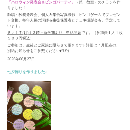
「ハロウィン発表会＆ビンゴパーティ」
（第一教室）のチラシを作
りました！
独唱・独奏発表会、個人＆集合写真撮影、ビンゴゲームでプレゼン
ト交換、毎年人気の講師＆生徒保護者とチェキ撮影会も、予定して
います。
８／１７(月)１３時～新学期より、申込開始
です。（参加費１人１枚
５００円税込）
ご参加は、生徒とご家族に限らせて頂きます♪ 詳細は７月配布の、
別紙お知らせをご参照ください(^O^)
2026年06月27日
七夕飾りを作りました♪