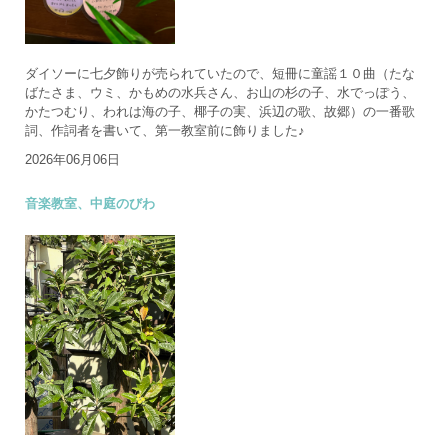
ダイソーに七夕飾りが売られていたので、短冊に童謡１０曲（たな
ばたさま、ウミ、かもめの水兵さん、お山の杉の子、水でっぽう、
かたつむり、われは海の子、椰子の実、浜辺の歌、故郷）の一番歌
詞、作詞者を書いて、第一教室前に飾りました♪
2026年06月06日
音楽教室、中庭のびわ