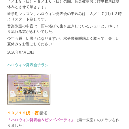
７／１９（日）～８／１６（日）の間、音楽教室および事務所は夏
休みとさせて頂きます。
新学期レッスン、ハロウィン発表会の申込みは、８／１７(月)１３時
よりスタート致します。
音楽教室の中庭は、雨を浴びて生き生きしているシュロと、ゆっく
り流れる雲がきれいでした。
今年も厳しい暑さになりますが、水分栄養睡眠よく取って、楽しい
夏休みをお過ごしください！
2026年07月18日
ハロウィン発表会チラシ
１０／１２(月・祝)
開催
「ハロウィン発表会＆ビンゴパーティ」
（第一教室）のチラシを作
りました！