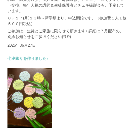
ト交換、毎年人気の講師＆生徒保護者とチェキ撮影会も、予定して
います。
８／１７(月)１３時～新学期より、申込開始
です。（参加費１人１枚
５００円税込）
ご参加は、生徒とご家族に限らせて頂きます♪ 詳細は７月配布の、
別紙お知らせをご参照ください(^O^)
2026年06月27日
七夕飾りを作りました♪