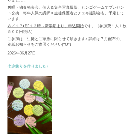
りました！
独唱・独奏発表会、個人＆集合写真撮影、ビンゴゲームでプレゼン
ト交換、毎年人気の講師＆生徒保護者とチェキ撮影会も、予定して
います。
８／１７(月)１３時～新学期より、申込開始
です。（参加費１人１枚
５００円税込）
ご参加は、生徒とご家族に限らせて頂きます♪ 詳細は７月配布の、
別紙お知らせをご参照ください(^O^)
2026年06月27日
七夕飾りを作りました♪