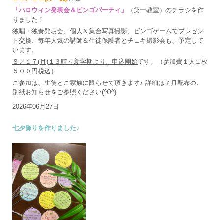
「ハロウィン発表会＆ビンゴパーティ」
（第一教室）のチラシを作
りました！
独唱・独奏発表会、個人＆集合写真撮影、ビンゴゲームでプレゼン
ト交換、毎年人気の講師＆生徒保護者とチェキ撮影会も、予定して
います。
８／１７(月)１３時～新学期より、申込開始
です。（参加費１人１枚
５００円税込）
ご参加は、生徒とご家族に限らせて頂きます♪ 詳細は７月配布の、
別紙お知らせをご参照ください(^O^)
2026年06月27日
七夕飾りを作りました♪