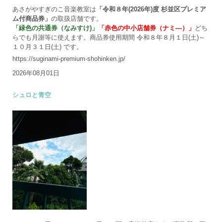
あさがやすぎのこ音楽教室は
「令和８年(2026年)度 杉並区プレミア
ム付商品券」
の取扱店舗です。
「緑色の共通券（なみすけ)」
「赤色の中小店舗券（ナミ―）」
どち
らでも月謝等に使えます。商品券使用期間 令和８年８月１日(土)～
１０月３１日(土) です。
https://suginami-premium-shohinken.jp/
2026年08月01日
シュロと青空