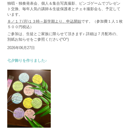
独唱・独奏発表会、個人＆集合写真撮影、ビンゴゲームでプレゼン
ト交換、毎年人気の講師＆生徒保護者とチェキ撮影会も、予定して
います。
８／１７(月)１３時～新学期より、申込開始
です。（参加費１人１枚
５００円税込）
ご参加は、生徒とご家族に限らせて頂きます♪ 詳細は７月配布の、
別紙お知らせをご参照ください(^O^)
2026年06月27日
七夕飾りを作りました♪