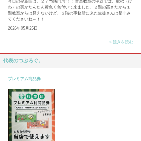
今日の杉並区は、２７°快晴です！！音楽教室の中庭では、枇杷（び
わ）の実がだんだん黄色く色付いて来ました。２階の高さだから１
階教室からは見えないけど、２階の事務所に来た生徒さんは是非み
てくださいね～！！
2026年05月25日
» 続きを読む
代表のつぶろぐ。
プレミアム商品券