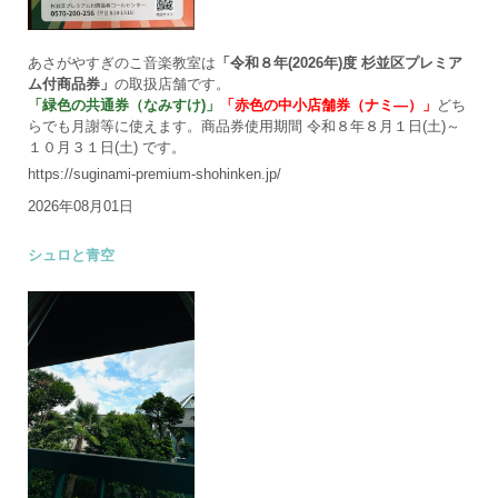
あさがやすぎのこ音楽教室は
「令和８年(2026年)度 杉並区プレミア
ム付商品券」
の取扱店舗です。
「緑色の共通券（なみすけ)」
「赤色の中小店舗券（ナミ―）」
どち
らでも月謝等に使えます。商品券使用期間 令和８年８月１日(土)～
１０月３１日(土) です。
https://suginami-premium-shohinken.jp/
2026年08月01日
シュロと青空