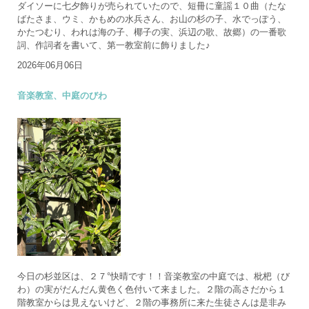
ダイソーに七夕飾りが売られていたので、短冊に童謡１０曲（たな
ばたさま、ウミ、かもめの水兵さん、お山の杉の子、水でっぽう、
かたつむり、われは海の子、椰子の実、浜辺の歌、故郷）の一番歌
詞、作詞者を書いて、第一教室前に飾りました♪
2026年06月06日
音楽教室、中庭のびわ
今日の杉並区は、２７°快晴です！！音楽教室の中庭では、枇杷（び
わ）の実がだんだん黄色く色付いて来ました。２階の高さだから１
階教室からは見えないけど、２階の事務所に来た生徒さんは是非み