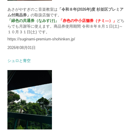
あさがやすぎのこ音楽教室は
「令和８年(2026年)度 杉並区プレミア
ム付商品券」
の取扱店舗です。
「緑色の共通券（なみすけ)」
「赤色の中小店舗券（ナミ―）」
どち
らでも月謝等に使えます。商品券使用期間 令和８年８月１日(土)～
１０月３１日(土) です。
https://suginami-premium-shohinken.jp/
2026年08月01日
シュロと青空