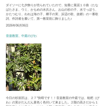
ダイソーに七夕飾りが売られていたので、短冊に童謡１０曲（たな
ばたさま、ウミ、かもめの水兵さん、お山の杉の子、水でっぽう、
かたつむり、われは海の子、椰子の実、浜辺の歌、故郷）の一番歌
詞、作詞者を書いて、第一教室前に飾りました♪
2026年06月06日
音楽教室、中庭のびわ
今日の杉並区は、２７°快晴です！！音楽教室の中庭では、枇杷（び
わ）の実がだんだん黄色く色付いて来ました。２階の高さだから１