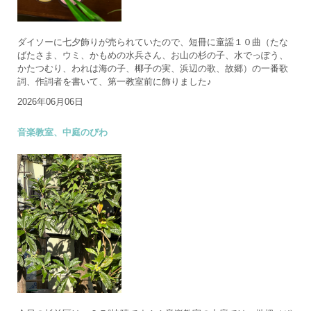
ダイソーに七夕飾りが売られていたので、短冊に童謡１０曲（たな
ばたさま、ウミ、かもめの水兵さん、お山の杉の子、水でっぽう、
かたつむり、われは海の子、椰子の実、浜辺の歌、故郷）の一番歌
詞、作詞者を書いて、第一教室前に飾りました♪
2026年06月06日
音楽教室、中庭のびわ