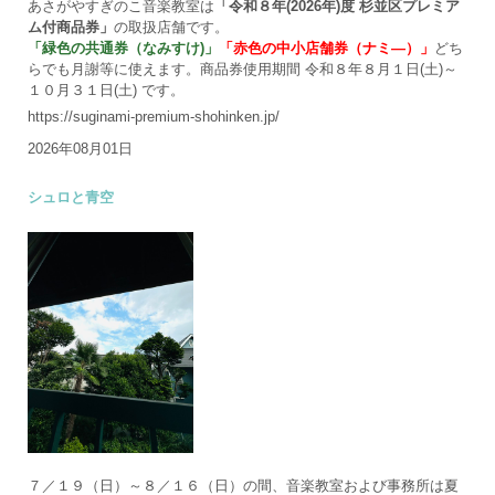
あさがやすぎのこ音楽教室は
「令和８年(2026年)度 杉並区プレミア
ム付商品券」
の取扱店舗です。
「緑色の共通券（なみすけ)」
「赤色の中小店舗券（ナミ―）」
どち
らでも月謝等に使えます。商品券使用期間 令和８年８月１日(土)～
１０月３１日(土) です。
https://suginami-premium-shohinken.jp/
2026年08月01日
シュロと青空
７／１９（日）～８／１６（日）の間、音楽教室および事務所は夏