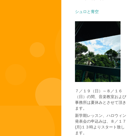
シュロと青空
７／１９（日）～８／１６
（日）の間、音楽教室および
事務所は夏休みとさせて頂き
ます。
新学期レッスン、ハロウィン
発表会の申込みは、８／１７
(月)１３時よりスタート致し
ます。