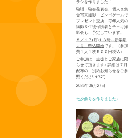
ラシを作りました！
独唱・独奏発表会、個人＆集
合写真撮影、ビンゴゲームで
プレゼント交換、毎年人気の
講師＆生徒保護者とチェキ撮
影会も、予定しています。
８／１７(月)１３時～新学期
より、申込開始
です。（参加
費１人１枚５００円税込）
ご参加は、生徒とご家族に限
らせて頂きます♪ 詳細は７月
配布の、別紙お知らせをご参
照ください(^O^)
2026年06月27日
七夕飾りを作りました♪