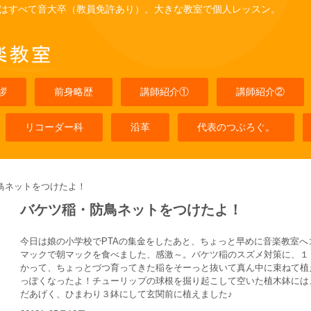
はすべて音大卒（教員免許あり）。大きな教室で個人レッスン。
拶
前身略歴
講師紹介①
講師紹介②
リコーダー科
沿革
代表のつぶろぐ。
鳥ネットをつけたよ！
バケツ稲・防鳥ネットをつけたよ！
今日は娘の小学校でPTAの集金をしたあと、ちょっと早めに音楽教室
マックで朝マックを食べました、感激～。バケツ稲のスズメ対策に、１
かって、ちょっとづつ育ってきた稲をそーっと抜いて真ん中に束ねて植
っぽくなったよ！チューリップの球根を掘り起こして空いた植木鉢には
だあげく、ひまわり３鉢にして玄関前に植えました♪