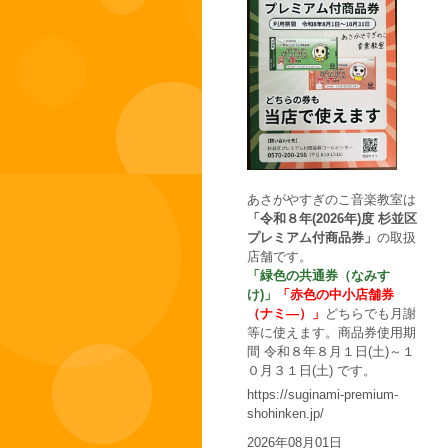
あさがやすぎのこ音楽教室は
「令和８年(2026年)度 杉並区
プレミアム付商品券」
の取扱
店舗です。
「緑色の共通券（なみす
け)」
「赤色の中小店舗券
（ナミ―）」
どちらでも月謝
等に使えます。商品券使用期
間 令和８年８月１日(土)～１
０月３１日(土) です。
https://suginami-premium-
shohinken.jp/
2026年08月01日