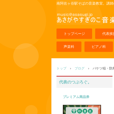
南阿佐ヶ谷駅そばの音楽教室。講師
トップページ
代表挨
声楽科
ピアノ科
トップ
›
ブログ
›
バケツ稲・防
代表のつぶろぐ。
プレミアム商品券