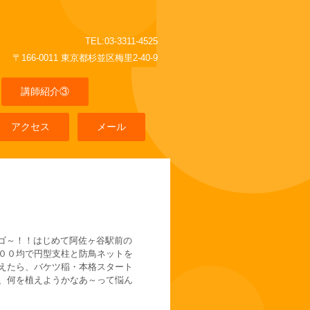
TEL:03-3311-4525
〒166-0011 東京都杉並区梅里2-40-9
講師紹介③
アクセス
メール
へゴ～！！はじめて阿佐ヶ谷駅前の
００均で円型支柱と防鳥ネットを
えたら、バケツ稲・本格スタート
、何を植えようかなあ～って悩ん