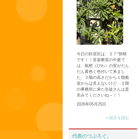
今日の杉並区は、２７°快晴
です！！音楽教室の中庭で
は、枇杷（びわ）の実がだん
だん黄色く色付いて来まし
た。２階の高さだから１階教
室からは見えないけど、２階
の事務所に来た生徒さんは是
非みてくださいね～！！
2026年05月25日
» 続きを読む
代表のつぶろぐ。