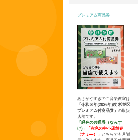
プレミアム商品券
あさがやすぎのこ音楽教室は
「令和８年(2026年)度 杉並区
プレミアム付商品券」
の取扱
店舗です。
「緑色の共通券（なみす
け)」
「赤色の中小店舗券
（ナミ―）」
どちらでも月謝