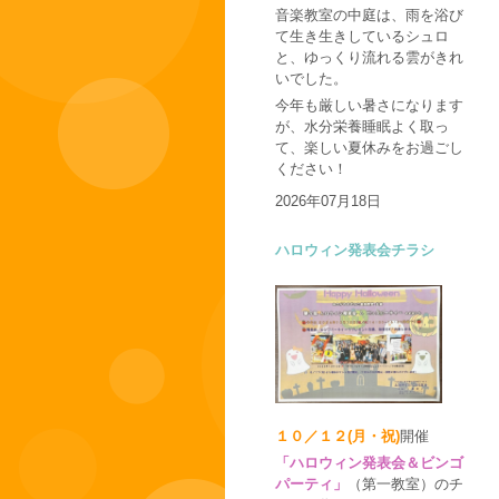
音楽教室の中庭は、雨を浴び
て生き生きしているシュロ
と、ゆっくり流れる雲がきれ
いでした。
今年も厳しい暑さになります
が、水分栄養睡眠よく取っ
て、楽しい夏休みをお過ごし
ください！
2026年07月18日
ハロウィン発表会チラシ
１０／１２(月・祝)
開催
「ハロウィン発表会＆ビンゴ
パーティ」
（第一教室）のチ