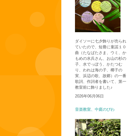
ダイソーに七夕飾りが売られ
ていたので、短冊に童謡１０
曲（たなばたさま、ウミ、か
もめの水兵さん、お山の杉の
子、水でっぽう、かたつむ
り、われは海の子、椰子の
実、浜辺の歌、故郷）の一番
歌詞、作詞者を書いて、第一
教室前に飾りました♪
2026年06月06日
音楽教室、中庭のびわ