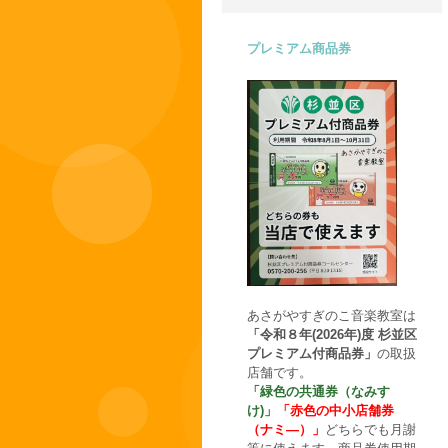
プレミアム商品券
あさがやすぎのこ音楽教室は
「令和８年(2026年)度 杉並区
プレミアム付商品券」
の取扱
店舗です。
「緑色の共通券（なみす
け)」
「赤色の中小店舗券
（ナミ―）」
どちらでも月謝