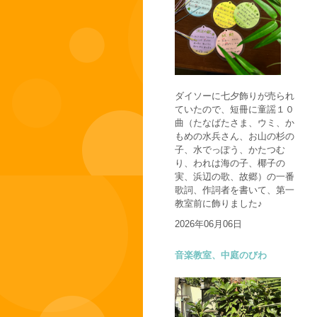
ダイソーに七夕飾りが売られ
ていたので、短冊に童謡１０
曲（たなばたさま、ウミ、か
もめの水兵さん、お山の杉の
子、水でっぽう、かたつむ
り、われは海の子、椰子の
実、浜辺の歌、故郷）の一番
歌詞、作詞者を書いて、第一
教室前に飾りました♪
2026年06月06日
音楽教室、中庭のびわ