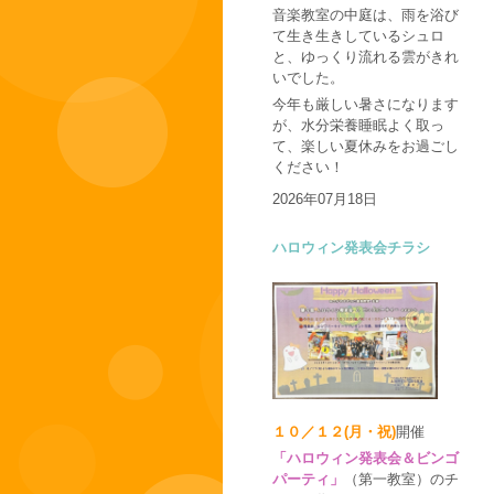
音楽教室の中庭は、雨を浴び
て生き生きしているシュロ
と、ゆっくり流れる雲がきれ
いでした。
今年も厳しい暑さになります
が、水分栄養睡眠よく取っ
て、楽しい夏休みをお過ごし
ください！
2026年07月18日
ハロウィン発表会チラシ
１０／１２(月・祝)
開催
「ハロウィン発表会＆ビンゴ
パーティ」
（第一教室）のチ