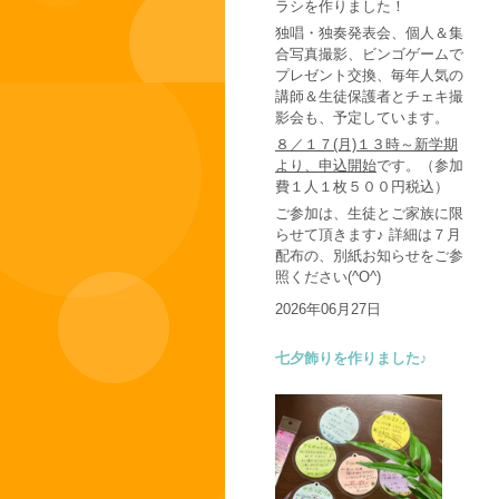
ラシを作りました！
独唱・独奏発表会、個人＆集
合写真撮影、ビンゴゲームで
プレゼント交換、毎年人気の
講師＆生徒保護者とチェキ撮
影会も、予定しています。
８／１７(月)１３時～新学期
より、申込開始
です。（参加
費１人１枚５００円税込）
ご参加は、生徒とご家族に限
らせて頂きます♪ 詳細は７月
配布の、別紙お知らせをご参
照ください(^O^)
2026年06月27日
七夕飾りを作りました♪