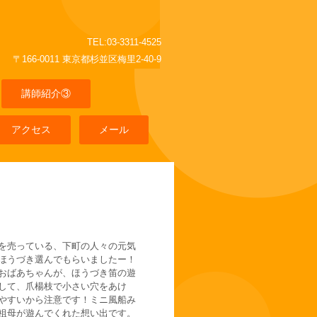
TEL:03-3311-4525
〒166-0011 東京都杉並区梅里2-40-9
講師紹介③
アクセス
メール
を売っている、下町の人々の元気
ほうづき選んでもらいましたー！
おばあちゃんが、ほうづき笛の遊
して、爪楊枝で小さい穴をあけ
やすいから注意です！ミニ風船み
祖母が遊んでくれた想い出です。