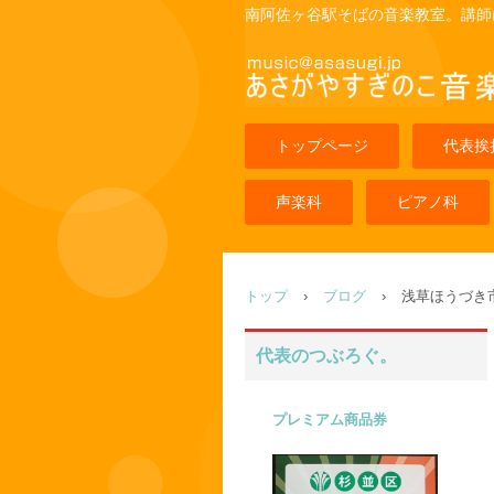
南阿佐ヶ谷駅そばの音楽教室。講師
トップページ
代表挨
声楽科
ピアノ科
トップ
›
ブログ
›
浅草ほうづき
代表のつぶろぐ。
プレミアム商品券