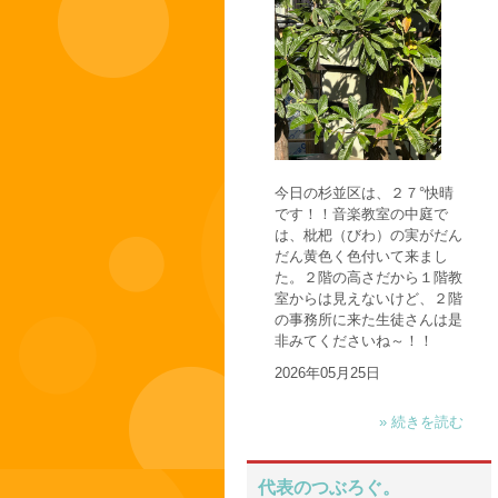
今日の杉並区は、２７°快晴
です！！音楽教室の中庭で
は、枇杷（びわ）の実がだん
だん黄色く色付いて来まし
た。２階の高さだから１階教
室からは見えないけど、２階
の事務所に来た生徒さんは是
非みてくださいね～！！
2026年05月25日
» 続きを読む
代表のつぶろぐ。