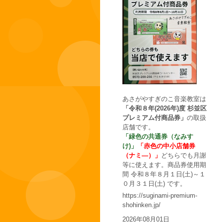
あさがやすぎのこ音楽教室は
「令和８年(2026年)度 杉並区
プレミアム付商品券」
の取扱
店舗です。
「緑色の共通券（なみす
け)」
「赤色の中小店舗券
（ナミ―）」
どちらでも月謝
等に使えます。商品券使用期
間 令和８年８月１日(土)～１
０月３１日(土) です。
https://suginami-premium-
shohinken.jp/
2026年08月01日