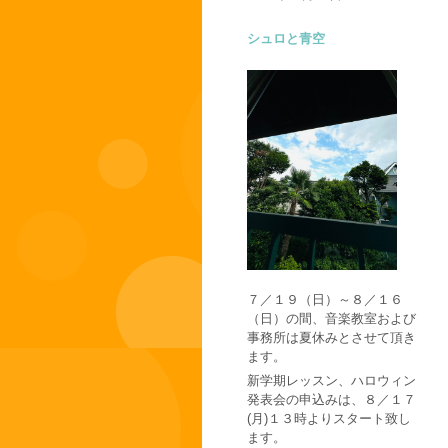
シュロと青空
７／１９（日）～８／１６
（日）の間、音楽教室および
事務所は夏休みとさせて頂き
ます。
新学期レッスン、ハロウィン
発表会の申込みは、８／１７
(月)１３時よりスタート致し
ます。