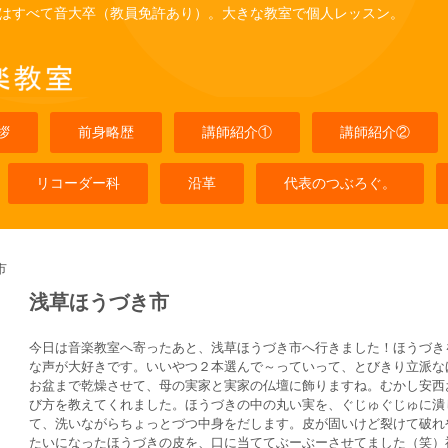
はすべて音大卒（教員免許あり）。大きな教室で個人レッスン。
拶
前身略歴
講師紹介①
講師紹介②
リコーダー科
沿革
代表のつぶろぐ。
市
浅草ほうづき市
今日は音楽教室へ寄ったあと、浅草ほうづき市へ行きました！ほうづき
な声が大好きです。いいやつ２本選んで～っていって、とびきり立派な
お盆まで乾燥させて、母の実家と実家の仏壇に飾りますね。むかし安西
び方を教えてくれました。ほうづきの中の丸い実を、ぐじゅぐじゅに潰
て、洗いながらちょっとづつ中身をだします。皮が固いけど裂けて破れ
たいになったほうづきの皮を、口に当ててぶーぶーさせてました（笑）