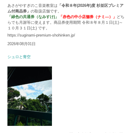
あさがやすぎのこ音楽教室は
「令和８年(2026年)度 杉並区プレミア
ム付商品券」
の取扱店舗です。
「緑色の共通券（なみすけ)」
「赤色の中小店舗券（ナミ―）」
どち
らでも月謝等に使えます。商品券使用期間 令和８年８月１日(土)～
１０月３１日(土) です。
https://suginami-premium-shohinken.jp/
2026年08月01日
シュロと青空