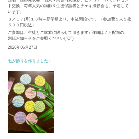
ト交換、毎年人気の講師＆生徒保護者とチェキ撮影会も、予定して
います。
８／１７(月)１３時～新学期より、申込開始
です。（参加費１人１枚
５００円税込）
ご参加は、生徒とご家族に限らせて頂きます♪ 詳細は７月配布の、
別紙お知らせをご参照ください(^O^)
2026年06月27日
七夕飾りを作りました♪