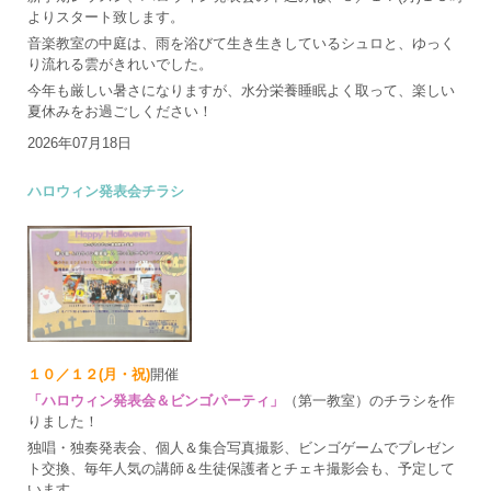
よりスタート致します。
音楽教室の中庭は、雨を浴びて生き生きしているシュロと、ゆっく
り流れる雲がきれいでした。
今年も厳しい暑さになりますが、水分栄養睡眠よく取って、楽しい
夏休みをお過ごしください！
2026年07月18日
ハロウィン発表会チラシ
１０／１２(月・祝)
開催
「ハロウィン発表会＆ビンゴパーティ」
（第一教室）のチラシを作
りました！
独唱・独奏発表会、個人＆集合写真撮影、ビンゴゲームでプレゼン
ト交換、毎年人気の講師＆生徒保護者とチェキ撮影会も、予定して
います。