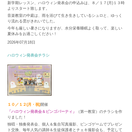
新学期レッスン、ハロウィン発表会の申込みは、８／１７(月)１３時
よりスタート致します。
音楽教室の中庭は、雨を浴びて生き生きしているシュロと、ゆっく
り流れる雲がきれいでした。
今年も厳しい暑さになりますが、水分栄養睡眠よく取って、楽しい
夏休みをお過ごしください！
2026年07月18日
ハロウィン発表会チラシ
１０／１２(月・祝)
開催
「ハロウィン発表会＆ビンゴパーティ」
（第一教室）のチラシを作
りました！
独唱・独奏発表会、個人＆集合写真撮影、ビンゴゲームでプレゼン
ト交換、毎年人気の講師＆生徒保護者とチェキ撮影会も、予定して