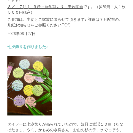
８／１７(月)１３時～新学期より、申込開始
です。（参加費１人１枚
５００円税込）
ご参加は、生徒とご家族に限らせて頂きます♪ 詳細は７月配布の、
別紙お知らせをご参照ください(^O^)
2026年06月27日
七夕飾りを作りました♪
ダイソーに七夕飾りが売られていたので、短冊に童謡１０曲（たな
ばたさま、ウミ、かもめの水兵さん、お山の杉の子、水でっぽう、