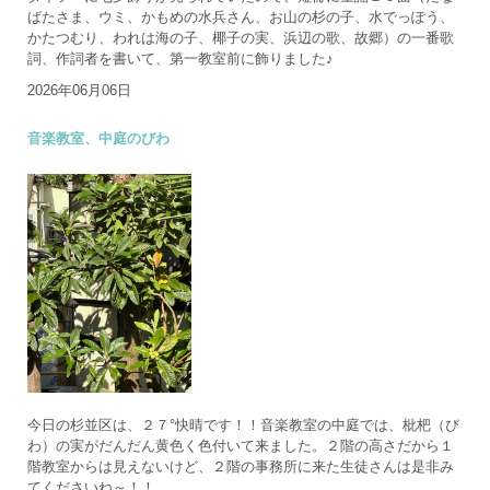
ばたさま、ウミ、かもめの水兵さん、お山の杉の子、水でっぽう、
かたつむり、われは海の子、椰子の実、浜辺の歌、故郷）の一番歌
詞、作詞者を書いて、第一教室前に飾りました♪
2026年06月06日
音楽教室、中庭のびわ
今日の杉並区は、２７°快晴です！！音楽教室の中庭では、枇杷（び
わ）の実がだんだん黄色く色付いて来ました。２階の高さだから１
階教室からは見えないけど、２階の事務所に来た生徒さんは是非み
てくださいね～！！