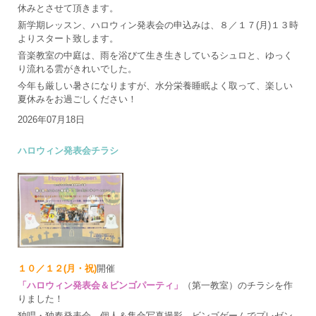
休みとさせて頂きます。
新学期レッスン、ハロウィン発表会の申込みは、８／１７(月)１３時
よりスタート致します。
音楽教室の中庭は、雨を浴びて生き生きしているシュロと、ゆっく
り流れる雲がきれいでした。
今年も厳しい暑さになりますが、水分栄養睡眠よく取って、楽しい
夏休みをお過ごしください！
2026年07月18日
ハロウィン発表会チラシ
１０／１２(月・祝)
開催
「ハロウィン発表会＆ビンゴパーティ」
（第一教室）のチラシを作
りました！
独唱・独奏発表会、個人＆集合写真撮影、ビンゴゲームでプレゼン