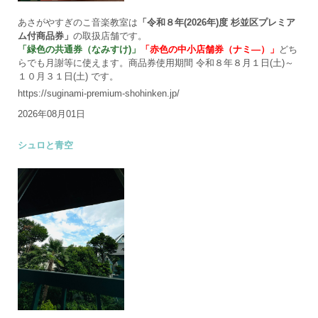
あさがやすぎのこ音楽教室は
「令和８年(2026年)度 杉並区プレミア
ム付商品券」
の取扱店舗です。
「緑色の共通券（なみすけ)」
「赤色の中小店舗券（ナミ―）」
どち
らでも月謝等に使えます。商品券使用期間 令和８年８月１日(土)～
１０月３１日(土) です。
https://suginami-premium-shohinken.jp/
2026年08月01日
シュロと青空