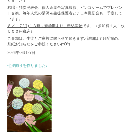
りました！
独唱・独奏発表会、個人＆集合写真撮影、ビンゴゲームでプレゼン
ト交換、毎年人気の講師＆生徒保護者とチェキ撮影会も、予定して
います。
８／１７(月)１３時～新学期より、申込開始
です。（参加費１人１枚
５００円税込）
ご参加は、生徒とご家族に限らせて頂きます♪ 詳細は７月配布の、
別紙お知らせをご参照ください(^O^)
2026年06月27日
七夕飾りを作りました♪