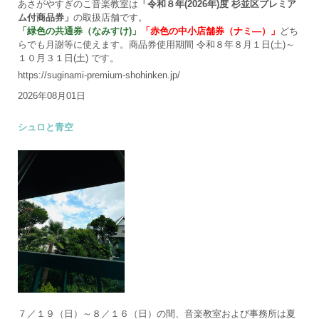
あさがやすぎのこ音楽教室は
「令和８年(2026年)度 杉並区プレミア
ム付商品券」
の取扱店舗です。
「緑色の共通券（なみすけ)」
「赤色の中小店舗券（ナミ―）」
どち
らでも月謝等に使えます。商品券使用期間 令和８年８月１日(土)～
１０月３１日(土) です。
https://suginami-premium-shohinken.jp/
2026年08月01日
シュロと青空
７／１９（日）～８／１６（日）の間、音楽教室および事務所は夏