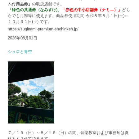
ム付商品券」
の取扱店舗です。
「緑色の共通券（なみすけ)」
「赤色の中小店舗券（ナミ―）」
どち
らでも月謝等に使えます。商品券使用期間 令和８年８月１日(土)～
１０月３１日(土) です。
https://suginami-premium-shohinken.jp/
2026年08月01日
シュロと青空
７／１９（日）～８／１６（日）の間、音楽教室および事務所は夏
休みとさせて頂きます。