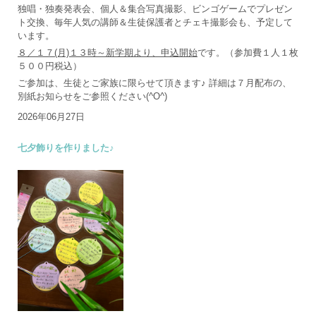
独唱・独奏発表会、個人＆集合写真撮影、ビンゴゲームでプレゼン
ト交換、毎年人気の講師＆生徒保護者とチェキ撮影会も、予定して
います。
８／１７(月)１３時～新学期より、申込開始
です。（参加費１人１枚
５００円税込）
ご参加は、生徒とご家族に限らせて頂きます♪ 詳細は７月配布の、
別紙お知らせをご参照ください(^O^)
2026年06月27日
七夕飾りを作りました♪