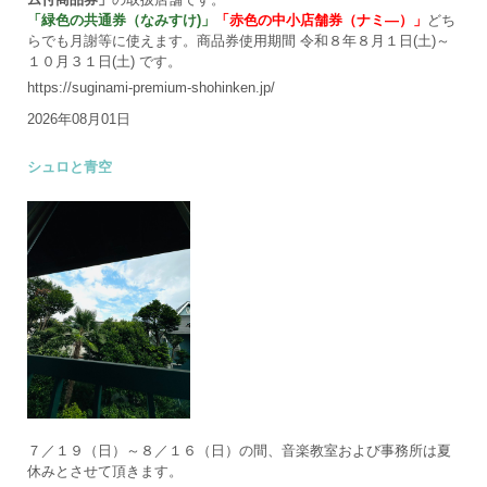
「緑色の共通券（なみすけ)」
「赤色の中小店舗券（ナミ―）」
どち
らでも月謝等に使えます。商品券使用期間 令和８年８月１日(土)～
１０月３１日(土) です。
https://suginami-premium-shohinken.jp/
2026年08月01日
シュロと青空
７／１９（日）～８／１６（日）の間、音楽教室および事務所は夏
休みとさせて頂きます。