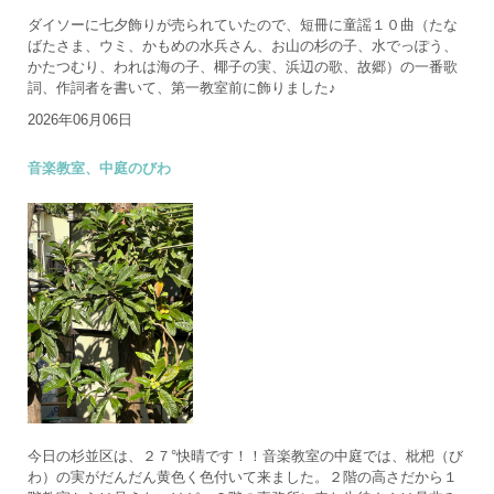
ダイソーに七夕飾りが売られていたので、短冊に童謡１０曲（たな
ばたさま、ウミ、かもめの水兵さん、お山の杉の子、水でっぽう、
かたつむり、われは海の子、椰子の実、浜辺の歌、故郷）の一番歌
詞、作詞者を書いて、第一教室前に飾りました♪
2026年06月06日
音楽教室、中庭のびわ
今日の杉並区は、２７°快晴です！！音楽教室の中庭では、枇杷（び
わ）の実がだんだん黄色く色付いて来ました。２階の高さだから１