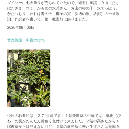
ダイソーに七夕飾りが売られていたので、短冊に童謡１０曲（たな
ばたさま、ウミ、かもめの水兵さん、お山の杉の子、水でっぽう、
かたつむり、われは海の子、椰子の実、浜辺の歌、故郷）の一番歌
詞、作詞者を書いて、第一教室前に飾りました♪
2026年06月06日
音楽教室、中庭のびわ
今日の杉並区は、２７°快晴です！！音楽教室の中庭では、枇杷（び
わ）の実がだんだん黄色く色付いて来ました。２階の高さだから１
階教室からは見えないけど、２階の事務所に来た生徒さんは是非み