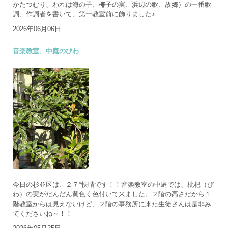
かたつむり、われは海の子、椰子の実、浜辺の歌、故郷）の一番歌
詞、作詞者を書いて、第一教室前に飾りました♪
2026年06月06日
音楽教室、中庭のびわ
今日の杉並区は、２７°快晴です！！音楽教室の中庭では、枇杷（び
わ）の実がだんだん黄色く色付いて来ました。２階の高さだから１
階教室からは見えないけど、２階の事務所に来た生徒さんは是非み
てくださいね～！！