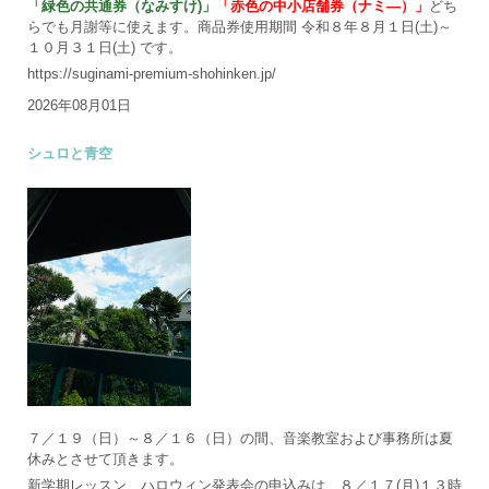
「緑色の共通券（なみすけ)」
「赤色の中小店舗券（ナミ―）」
どち
らでも月謝等に使えます。商品券使用期間 令和８年８月１日(土)～
１０月３１日(土) です。
https://suginami-premium-shohinken.jp/
2026年08月01日
シュロと青空
７／１９（日）～８／１６（日）の間、音楽教室および事務所は夏
休みとさせて頂きます。
新学期レッスン、ハロウィン発表会の申込みは、８／１７(月)１３時