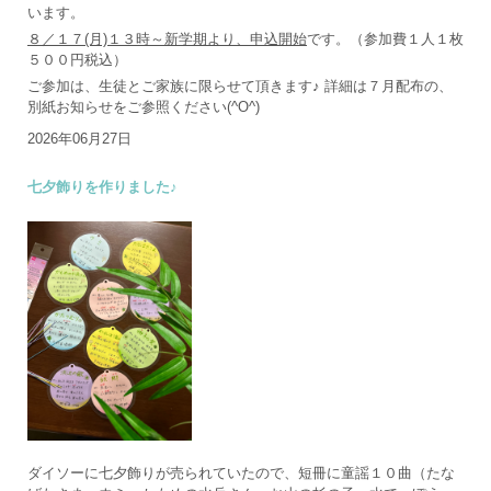
います。
８／１７(月)１３時～新学期より、申込開始
です。（参加費１人１枚
５００円税込）
ご参加は、生徒とご家族に限らせて頂きます♪ 詳細は７月配布の、
別紙お知らせをご参照ください(^O^)
2026年06月27日
七夕飾りを作りました♪
ダイソーに七夕飾りが売られていたので、短冊に童謡１０曲（たな