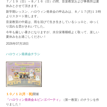
７／１９（日）～８／１６（日）の間、音楽教室および事務所は夏
休みとさせて頂きます。
新学期レッスン、ハロウィン発表会の申込みは、８／１７(月)１３時
よりスタート致します。
音楽教室の中庭は、雨を浴びて生き生きしているシュロと、ゆっく
り流れる雲がきれいでした。
今年も厳しい暑さになりますが、水分栄養睡眠よく取って、楽しい
夏休みをお過ごしください！
2026年07月18日
ハロウィン発表会チラシ
１０／１２(月・祝)
開催
「ハロウィン発表会＆ビンゴパーティ」
（第一教室）のチラシを作
りました！