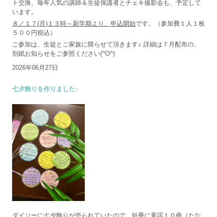
ト交換、毎年人気の講師＆生徒保護者とチェキ撮影会も、予定して
います。
８／１７(月)１３時～新学期より、申込開始
です。（参加費１人１枚
５００円税込）
ご参加は、生徒とご家族に限らせて頂きます♪ 詳細は７月配布の、
別紙お知らせをご参照ください(^O^)
2026年06月27日
七夕飾りを作りました♪
ダイソーに七夕飾りが売られていたので、短冊に童謡１０曲（たな