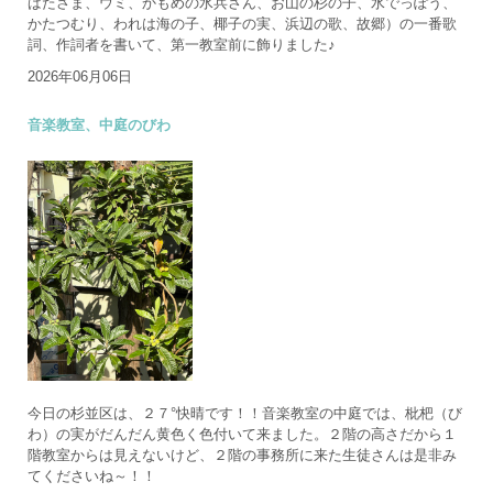
ばたさま、ウミ、かもめの水兵さん、お山の杉の子、水でっぽう、
かたつむり、われは海の子、椰子の実、浜辺の歌、故郷）の一番歌
詞、作詞者を書いて、第一教室前に飾りました♪
2026年06月06日
音楽教室、中庭のびわ
今日の杉並区は、２７°快晴です！！音楽教室の中庭では、枇杷（び
わ）の実がだんだん黄色く色付いて来ました。２階の高さだから１
階教室からは見えないけど、２階の事務所に来た生徒さんは是非み
てくださいね～！！