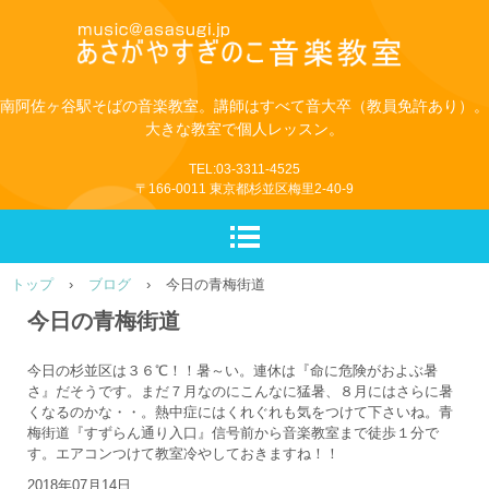
南阿佐ヶ谷駅そばの音楽教室。講師はすべて音大卒（教員免許あり）。
大きな教室で個人レッスン。
TEL:03-3311-4525
〒166-0011 東京都杉並区梅里2-40-9
トップ
›
ブログ
›
今日の青梅街道
今日の青梅街道
今日の杉並区は３６℃！！暑～い。連休は『命に危険がおよぶ暑
さ』だそうです。まだ７月なのにこんなに猛暑、８月にはさらに暑
くなるのかな・・。熱中症にはくれぐれも気をつけて下さいね。青
梅街道『すずらん通り入口』信号前から音楽教室まで徒歩１分で
す。エアコンつけて教室冷やしておきますね！！
2018年07月14日