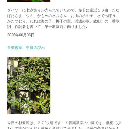
ダイソーに七夕飾りが売られていたので、短冊に童謡１０曲（たな
ばたさま、ウミ、かもめの水兵さん、お山の杉の子、水でっぽう、
かたつむり、われは海の子、椰子の実、浜辺の歌、故郷）の一番歌
詞、作詞者を書いて、第一教室前に飾りました♪
2026年06月06日
音楽教室、中庭のびわ
今日の杉並区は、２７°快晴です！！音楽教室の中庭では、枇杷（び
わ）の実がだんだん黄色く色付いて来ました。２階の高さだから１