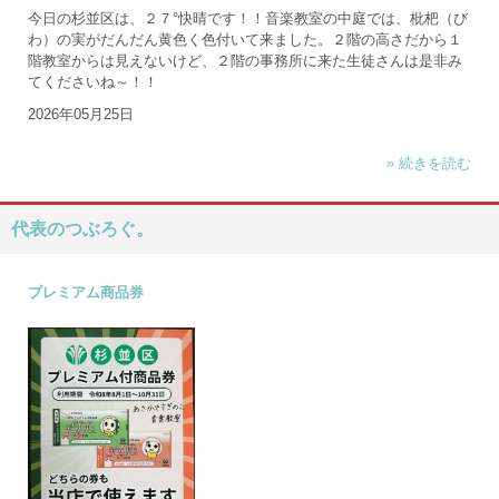
今日の杉並区は、２７°快晴です！！音楽教室の中庭では、枇杷（び
わ）の実がだんだん黄色く色付いて来ました。２階の高さだから１
階教室からは見えないけど、２階の事務所に来た生徒さんは是非み
てくださいね～！！
2026年05月25日
» 続きを読む
代表のつぶろぐ。
プレミアム商品券