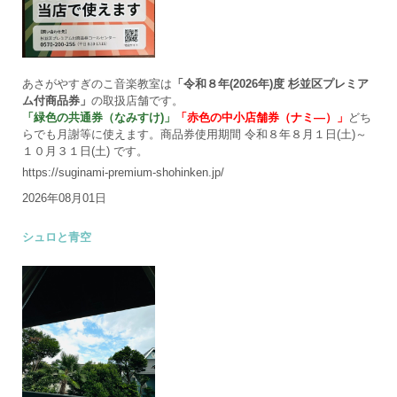
あさがやすぎのこ音楽教室は
「令和８年(2026年)度 杉並区プレミア
ム付商品券」
の取扱店舗です。
「緑色の共通券（なみすけ)」
「赤色の中小店舗券（ナミ―）」
どち
らでも月謝等に使えます。商品券使用期間 令和８年８月１日(土)～
１０月３１日(土) です。
https://suginami-premium-shohinken.jp/
2026年08月01日
シュロと青空