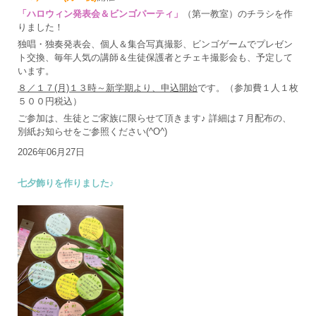
「ハロウィン発表会＆ビンゴパーティ」
（第一教室）のチラシを作
りました！
独唱・独奏発表会、個人＆集合写真撮影、ビンゴゲームでプレゼン
ト交換、毎年人気の講師＆生徒保護者とチェキ撮影会も、予定して
います。
８／１７(月)１３時～新学期より、申込開始
です。（参加費１人１枚
５００円税込）
ご参加は、生徒とご家族に限らせて頂きます♪ 詳細は７月配布の、
別紙お知らせをご参照ください(^O^)
2026年06月27日
七夕飾りを作りました♪