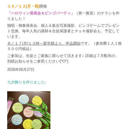
１０／１２(月・祝)
開催
「ハロウィン発表会＆ビンゴパーティ」
（第一教室）のチラシを作
りました！
独唱・独奏発表会、個人＆集合写真撮影、ビンゴゲームでプレゼン
ト交換、毎年人気の講師＆生徒保護者とチェキ撮影会も、予定して
います。
８／１７(月)１３時～新学期より、申込開始
です。（参加費１人１枚
５００円税込）
ご参加は、生徒とご家族に限らせて頂きます♪ 詳細は７月配布の、
別紙お知らせをご参照ください(^O^)
2026年06月27日
七夕飾りを作りました♪