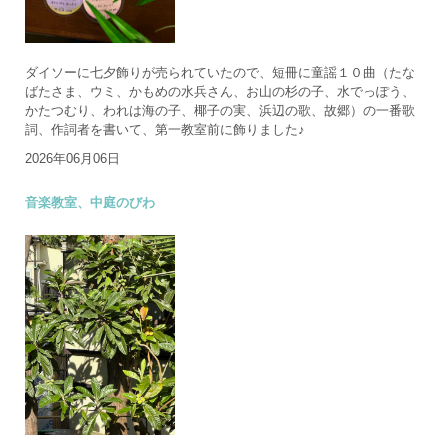
ダイソーに七夕飾りが売られていたので、短冊に童謡１０曲（たな
ばたさま、ウミ、かもめの水兵さん、お山の杉の子、水でっぽう、
かたつむり、われは海の子、椰子の実、浜辺の歌、故郷）の一番歌
詞、作詞者を書いて、第一教室前に飾りました♪
2026年06月06日
音楽教室、中庭のびわ