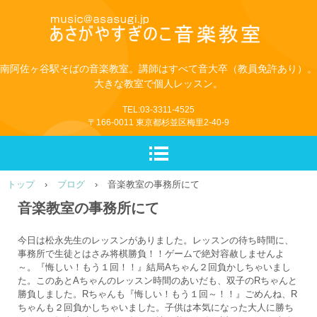
南阿佐ヶ谷駅そばの音楽教室。講師はすべて音大卒（教員免許あり）。
大きな教室で個人レッスン。
TEL:03-3311-4525
〒166-0011 東京都杉並区梅里2-40-9
トップ
›
ブログ
›
音楽教室の事務所にて
音楽教室の事務所にて
今日は松永先生のレッスンがありました。レッスンの待ち時間に、
事務所で生徒とはさみ将棋勝負！！ゲームで絶対容赦しませんよ
～。『悔しい！もう１回！！』結局Aちゃん２回負かしちゃいまし
た。このあとAちゃんのレッスン時間のあいだも、双子のRちゃんと
勝負しました。Rちゃんも『悔しい！もう１回～！！』ごめんね、R
ちゃんも２回負かしちゃいました。子供は本気になった大人に勝ち