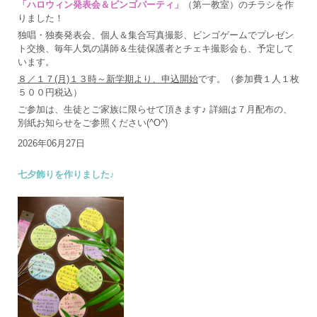
「ハロウィン発表会＆ビンゴパーティ」
（第一教室）のチラシを作
りました！
独唱・独奏発表会、個人＆集合写真撮影、ビンゴゲームでプレゼン
ト交換、毎年人気の講師＆生徒保護者とチェキ撮影会も、予定して
います。
８／１７(月)１３時～新学期より、申込開始
です。（参加費１人１枚
５００円税込）
ご参加は、生徒とご家族に限らせて頂きます♪ 詳細は７月配布の、
別紙お知らせをご参照ください(^O^)
2026年06月27日
七夕飾りを作りました♪