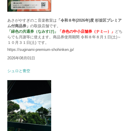
あさがやすぎのこ音楽教室は
「令和８年(2026年)度 杉並区プレミア
ム付商品券」
の取扱店舗です。
「緑色の共通券（なみすけ)」
「赤色の中小店舗券（ナミ―）」
どち
らでも月謝等に使えます。商品券使用期間 令和８年８月１日(土)～
１０月３１日(土) です。
https://suginami-premium-shohinken.jp/
2026年08月01日
シュロと青空