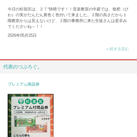
今日の杉並区は、２７°快晴です！！音楽教室の中庭では、枇杷（び
わ）の実がだんだん黄色く色付いて来ました。２階の高さだから１
階教室からは見えないけど、２階の事務所に来た生徒さんは是非み
てくださいね～！！
2026年05月25日
» 続きを読む
代表のつぶろぐ。
プレミアム商品券