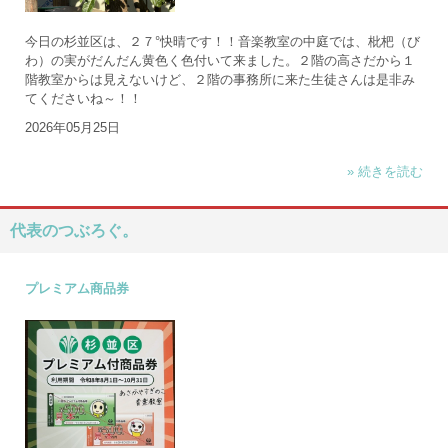
今日の杉並区は、２７°快晴です！！音楽教室の中庭では、枇杷（び
わ）の実がだんだん黄色く色付いて来ました。２階の高さだから１
階教室からは見えないけど、２階の事務所に来た生徒さんは是非み
てくださいね～！！
2026年05月25日
» 続きを読む
代表のつぶろぐ。
プレミアム商品券