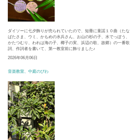
ダイソーに七夕飾りが売られていたので、短冊に童謡１０曲（たな
ばたさま、ウミ、かもめの水兵さん、お山の杉の子、水でっぽう、
かたつむり、われは海の子、椰子の実、浜辺の歌、故郷）の一番歌
詞、作詞者を書いて、第一教室前に飾りました♪
2026年06月06日
音楽教室、中庭のびわ