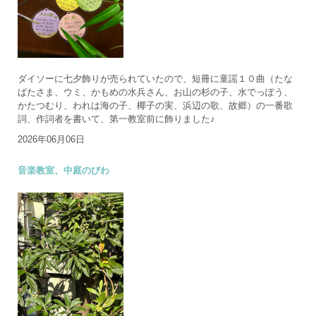
ダイソーに七夕飾りが売られていたので、短冊に童謡１０曲（たな
ばたさま、ウミ、かもめの水兵さん、お山の杉の子、水でっぽう、
かたつむり、われは海の子、椰子の実、浜辺の歌、故郷）の一番歌
詞、作詞者を書いて、第一教室前に飾りました♪
2026年06月06日
音楽教室、中庭のびわ