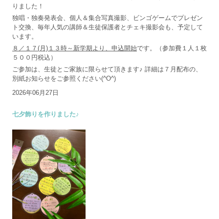
りました！
独唱・独奏発表会、個人＆集合写真撮影、ビンゴゲームでプレゼン
ト交換、毎年人気の講師＆生徒保護者とチェキ撮影会も、予定して
います。
８／１７(月)１３時～新学期より、申込開始
です。（参加費１人１枚
５００円税込）
ご参加は、生徒とご家族に限らせて頂きます♪ 詳細は７月配布の、
別紙お知らせをご参照ください(^O^)
2026年06月27日
七夕飾りを作りました♪