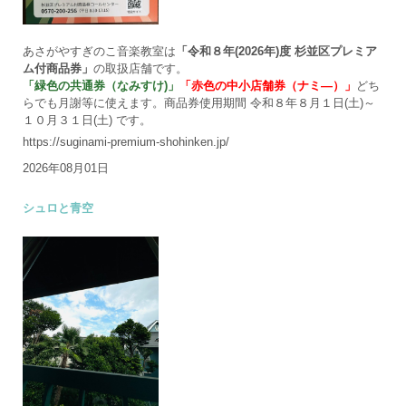
あさがやすぎのこ音楽教室は
「令和８年(2026年)度 杉並区プレミア
ム付商品券」
の取扱店舗です。
「緑色の共通券（なみすけ)」
「赤色の中小店舗券（ナミ―）」
どち
らでも月謝等に使えます。商品券使用期間 令和８年８月１日(土)～
１０月３１日(土) です。
https://suginami-premium-shohinken.jp/
2026年08月01日
シュロと青空