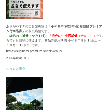
あさがやすぎのこ音楽教室は
「令和８年(2026年)度 杉並区プレミア
ム付商品券」
の取扱店舗です。
「緑色の共通券（なみすけ)」
「赤色の中小店舗券（ナミ―）」
どち
らでも月謝等に使えます。商品券使用期間 令和８年８月１日(土)～
１０月３１日(土) です。
https://suginami-premium-shohinken.jp/
2026年08月01日
シュロと青空