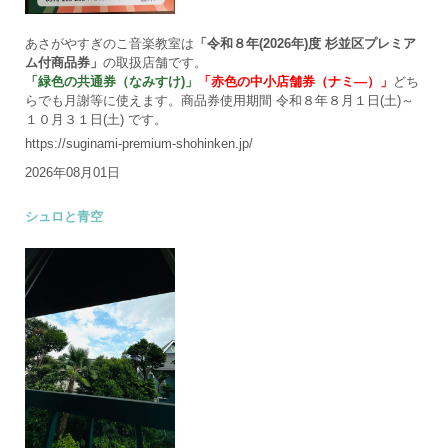
あさがやすぎのこ音楽教室は
「令和８年(2026年)度 杉並区プレミア
ム付商品券」
の取扱店舗です。
「緑色の共通券（なみすけ)」
「赤色の中小店舗券（ナミ―）」
どち
らでも月謝等に使えます。商品券使用期間 令和８年８月１日(土)～
１０月３１日(土) です。
https://suginami-premium-shohinken.jp/
2026年08月01日
シュロと青空