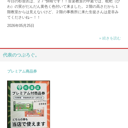
今日の杉並区は、２７°快晴です！！音楽教室の中庭では、枇杷（び
わ）の実がだんだん黄色く色付いて来ました。２階の高さだから１
階教室からは見えないけど、２階の事務所に来た生徒さんは是非み
てくださいね～！！
2026年05月25日
» 続きを読む
代表のつぶろぐ。
プレミアム商品券