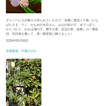
ダイソーに七夕飾りが売られていたので、短冊に童謡１０曲（たな
ばたさま、ウミ、かもめの水兵さん、お山の杉の子、水でっぽう、
かたつむり、われは海の子、椰子の実、浜辺の歌、故郷）の一番歌
詞、作詞者を書いて、第一教室前に飾りました♪
2026年06月06日
音楽教室、中庭のびわ