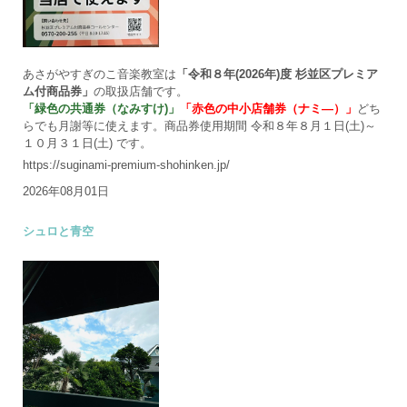
あさがやすぎのこ音楽教室は
「令和８年(2026年)度 杉並区プレミア
ム付商品券」
の取扱店舗です。
「緑色の共通券（なみすけ)」
「赤色の中小店舗券（ナミ―）」
どち
らでも月謝等に使えます。商品券使用期間 令和８年８月１日(土)～
１０月３１日(土) です。
https://suginami-premium-shohinken.jp/
2026年08月01日
シュロと青空