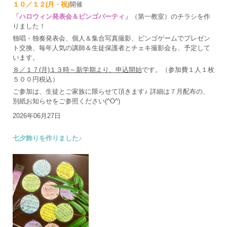
１０／１２(月・祝)
開催
「ハロウィン発表会＆ビンゴパーティ」
（第一教室）のチラシを作
りました！
独唱・独奏発表会、個人＆集合写真撮影、ビンゴゲームでプレゼン
ト交換、毎年人気の講師＆生徒保護者とチェキ撮影会も、予定して
います。
８／１７(月)１３時～新学期より、申込開始
です。（参加費１人１枚
５００円税込）
ご参加は、生徒とご家族に限らせて頂きます♪ 詳細は７月配布の、
別紙お知らせをご参照ください(^O^)
2026年06月27日
七夕飾りを作りました♪