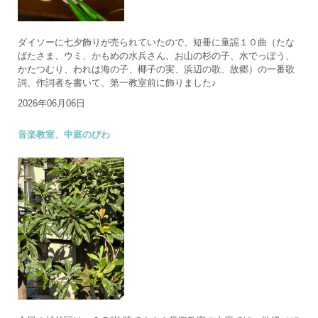
ダイソーに七夕飾りが売られていたので、短冊に童謡１０曲（たな
ばたさま、ウミ、かもめの水兵さん、お山の杉の子、水でっぽう、
かたつむり、われは海の子、椰子の実、浜辺の歌、故郷）の一番歌
詞、作詞者を書いて、第一教室前に飾りました♪
2026年06月06日
音楽教室、中庭のびわ