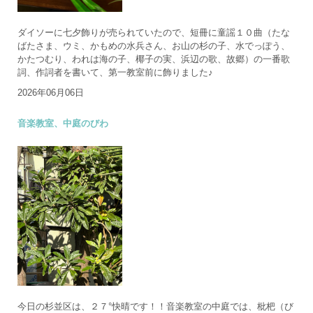
ダイソーに七夕飾りが売られていたので、短冊に童謡１０曲（たな
ばたさま、ウミ、かもめの水兵さん、お山の杉の子、水でっぽう、
かたつむり、われは海の子、椰子の実、浜辺の歌、故郷）の一番歌
詞、作詞者を書いて、第一教室前に飾りました♪
2026年06月06日
音楽教室、中庭のびわ
今日の杉並区は、２７°快晴です！！音楽教室の中庭では、枇杷（び