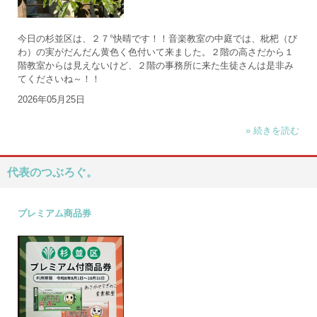
今日の杉並区は、２７°快晴です！！音楽教室の中庭では、枇杷（び
わ）の実がだんだん黄色く色付いて来ました。２階の高さだから１
階教室からは見えないけど、２階の事務所に来た生徒さんは是非み
てくださいね～！！
2026年05月25日
» 続きを読む
代表のつぶろぐ。
プレミアム商品券