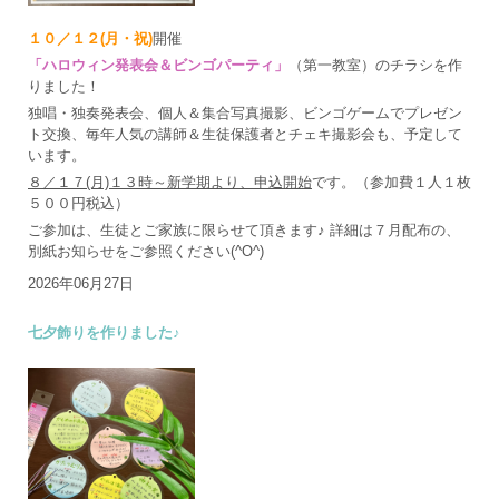
１０／１２(月・祝)
開催
「ハロウィン発表会＆ビンゴパーティ」
（第一教室）のチラシを作
りました！
独唱・独奏発表会、個人＆集合写真撮影、ビンゴゲームでプレゼン
ト交換、毎年人気の講師＆生徒保護者とチェキ撮影会も、予定して
います。
８／１７(月)１３時～新学期より、申込開始
です。（参加費１人１枚
５００円税込）
ご参加は、生徒とご家族に限らせて頂きます♪ 詳細は７月配布の、
別紙お知らせをご参照ください(^O^)
2026年06月27日
七夕飾りを作りました♪