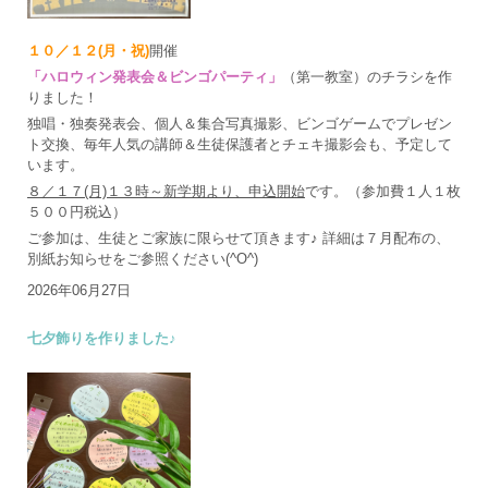
１０／１２(月・祝)
開催
「ハロウィン発表会＆ビンゴパーティ」
（第一教室）のチラシを作
りました！
独唱・独奏発表会、個人＆集合写真撮影、ビンゴゲームでプレゼン
ト交換、毎年人気の講師＆生徒保護者とチェキ撮影会も、予定して
います。
８／１７(月)１３時～新学期より、申込開始
です。（参加費１人１枚
５００円税込）
ご参加は、生徒とご家族に限らせて頂きます♪ 詳細は７月配布の、
別紙お知らせをご参照ください(^O^)
2026年06月27日
七夕飾りを作りました♪