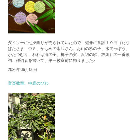
ダイソーに七夕飾りが売られていたので、短冊に童謡１０曲（たな
ばたさま、ウミ、かもめの水兵さん、お山の杉の子、水でっぽう、
かたつむり、われは海の子、椰子の実、浜辺の歌、故郷）の一番歌
詞、作詞者を書いて、第一教室前に飾りました♪
2026年06月06日
音楽教室、中庭のびわ