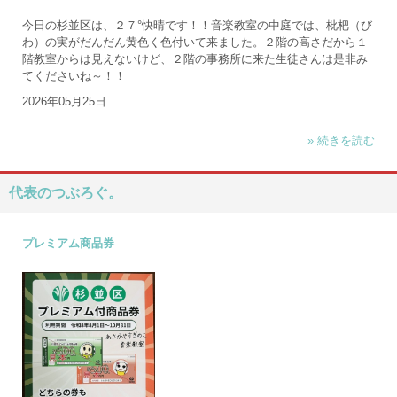
今日の杉並区は、２７°快晴です！！音楽教室の中庭では、枇杷（び
わ）の実がだんだん黄色く色付いて来ました。２階の高さだから１
階教室からは見えないけど、２階の事務所に来た生徒さんは是非み
てくださいね～！！
2026年05月25日
» 続きを読む
代表のつぶろぐ。
プレミアム商品券