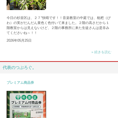
今日の杉並区は、２７°快晴です！！音楽教室の中庭では、枇杷（び
わ）の実がだんだん黄色く色付いて来ました。２階の高さだから１
階教室からは見えないけど、２階の事務所に来た生徒さんは是非み
てくださいね～！！
2026年05月25日
» 続きを読む
代表のつぶろぐ。
プレミアム商品券