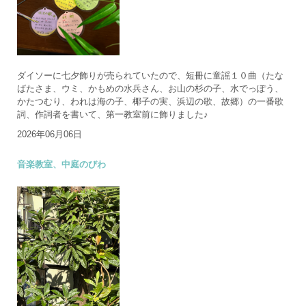
ダイソーに七夕飾りが売られていたので、短冊に童謡１０曲（たな
ばたさま、ウミ、かもめの水兵さん、お山の杉の子、水でっぽう、
かたつむり、われは海の子、椰子の実、浜辺の歌、故郷）の一番歌
詞、作詞者を書いて、第一教室前に飾りました♪
2026年06月06日
音楽教室、中庭のびわ