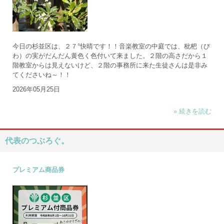
今日の杉並区は、２７°快晴です！！音楽教室の中庭では、枇杷（び
わ）の実がだんだん黄色く色付いて来ました。２階の高さだから１
階教室からは見えないけど、２階の事務所に来た生徒さんは是非み
てくださいね～！！
2026年05月25日
» 続きを読む
代表のつぶろぐ。
プレミアム商品券