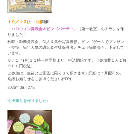
１０／１２(月・祝)
開催
「ハロウィン発表会＆ビンゴパーティ」
（第一教室）のチラシを作
りました！
独唱・独奏発表会、個人＆集合写真撮影、ビンゴゲームでプレゼン
ト交換、毎年人気の講師＆生徒保護者とチェキ撮影会も、予定して
います。
８／１７(月)１３時～新学期より、申込開始
です。（参加費１人１枚
５００円税込）
ご参加は、生徒とご家族に限らせて頂きます♪ 詳細は７月配布の、
別紙お知らせをご参照ください(^O^)
2026年06月27日
七夕飾りを作りました♪