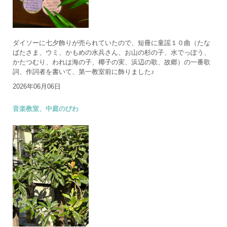
ダイソーに七夕飾りが売られていたので、短冊に童謡１０曲（たな
ばたさま、ウミ、かもめの水兵さん、お山の杉の子、水でっぽう、
かたつむり、われは海の子、椰子の実、浜辺の歌、故郷）の一番歌
詞、作詞者を書いて、第一教室前に飾りました♪
2026年06月06日
音楽教室、中庭のびわ