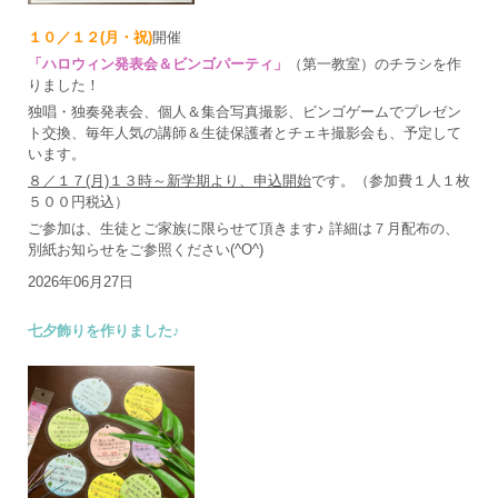
１０／１２(月・祝)
開催
「ハロウィン発表会＆ビンゴパーティ」
（第一教室）のチラシを作
りました！
独唱・独奏発表会、個人＆集合写真撮影、ビンゴゲームでプレゼン
ト交換、毎年人気の講師＆生徒保護者とチェキ撮影会も、予定して
います。
８／１７(月)１３時～新学期より、申込開始
です。（参加費１人１枚
５００円税込）
ご参加は、生徒とご家族に限らせて頂きます♪ 詳細は７月配布の、
別紙お知らせをご参照ください(^O^)
2026年06月27日
七夕飾りを作りました♪