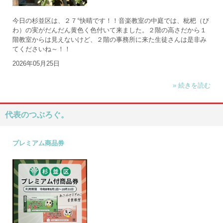
今日の杉並区は、２７°快晴です！！音楽教室の中庭では、枇杷（び
わ）の実がだんだん黄色く色付いて来ました。２階の高さだから１
階教室からは見えないけど、２階の事務所に来た生徒さんは是非み
てくださいね～！！
2026年05月25日
» 続きを読む
代表のつぶろぐ。
プレミアム商品券