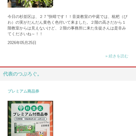
今日の杉並区は、２７°快晴です！！音楽教室の中庭では、枇杷（び
わ）の実がだんだん黄色く色付いて来ました。２階の高さだから１
階教室からは見えないけど、２階の事務所に来た生徒さんは是非み
てくださいね～！！
2026年05月25日
» 続きを読む
代表のつぶろぐ。
プレミアム商品券