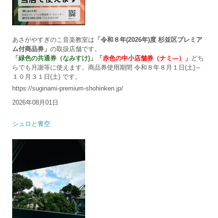
あさがやすぎのこ音楽教室は
「令和８年(2026年)度 杉並区プレミア
ム付商品券」
の取扱店舗です。
「緑色の共通券（なみすけ)」
「赤色の中小店舗券（ナミ―）」
どち
らでも月謝等に使えます。商品券使用期間 令和８年８月１日(土)～
１０月３１日(土) です。
https://suginami-premium-shohinken.jp/
2026年08月01日
シュロと青空