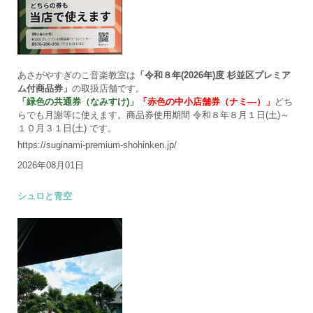
あさがやすぎのこ音楽教室は
「令和８年(2026年)度 杉並区プレミア
ム付商品券」
の取扱店舗です。
「緑色の共通券（なみすけ)」
「赤色の中小店舗券（ナミ―）」
どち
らでも月謝等に使えます。商品券使用期間 令和８年８月１日(土)～
１０月３１日(土) です。
https://suginami-premium-shohinken.jp/
2026年08月01日
シュロと青空