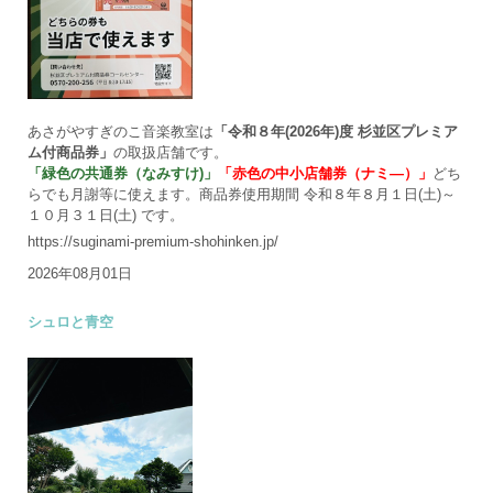
あさがやすぎのこ音楽教室は
「令和８年(2026年)度 杉並区プレミア
ム付商品券」
の取扱店舗です。
「緑色の共通券（なみすけ)」
「赤色の中小店舗券（ナミ―）」
どち
らでも月謝等に使えます。商品券使用期間 令和８年８月１日(土)～
１０月３１日(土) です。
https://suginami-premium-shohinken.jp/
2026年08月01日
シュロと青空