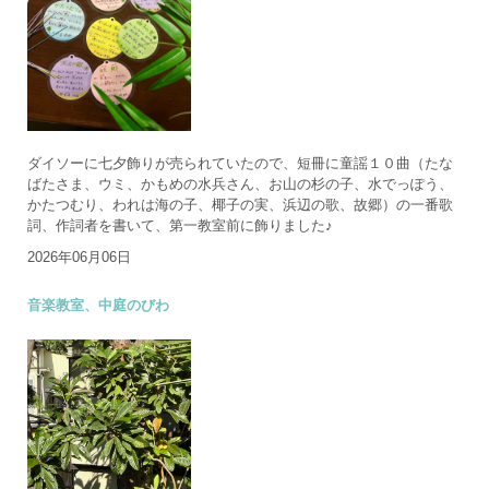
ダイソーに七夕飾りが売られていたので、短冊に童謡１０曲（たな
ばたさま、ウミ、かもめの水兵さん、お山の杉の子、水でっぽう、
かたつむり、われは海の子、椰子の実、浜辺の歌、故郷）の一番歌
詞、作詞者を書いて、第一教室前に飾りました♪
2026年06月06日
音楽教室、中庭のびわ