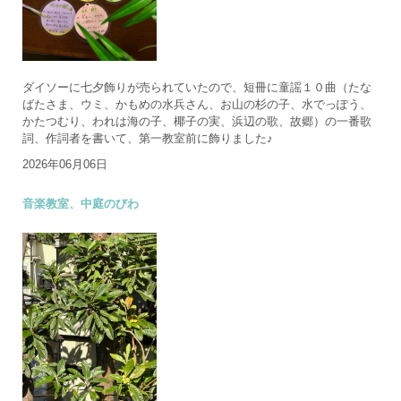
ダイソーに七夕飾りが売られていたので、短冊に童謡１０曲（たな
ばたさま、ウミ、かもめの水兵さん、お山の杉の子、水でっぽう、
かたつむり、われは海の子、椰子の実、浜辺の歌、故郷）の一番歌
詞、作詞者を書いて、第一教室前に飾りました♪
2026年06月06日
音楽教室、中庭のびわ