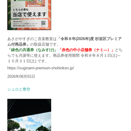
あさがやすぎのこ音楽教室は
「令和８年(2026年)度 杉並区プレミア
ム付商品券」
の取扱店舗です。
「緑色の共通券（なみすけ)」
「赤色の中小店舗券（ナミ―）」
どち
らでも月謝等に使えます。商品券使用期間 令和８年８月１日(土)～
１０月３１日(土) です。
https://suginami-premium-shohinken.jp/
2026年08月01日
シュロと青空