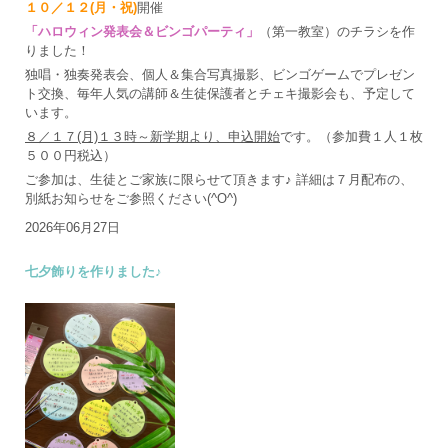
１０／１２(月・祝)
開催
「ハロウィン発表会＆ビンゴパーティ」
（第一教室）のチラシを作
りました！
独唱・独奏発表会、個人＆集合写真撮影、ビンゴゲームでプレゼン
ト交換、毎年人気の講師＆生徒保護者とチェキ撮影会も、予定して
います。
８／１７(月)１３時～新学期より、申込開始
です。（参加費１人１枚
５００円税込）
ご参加は、生徒とご家族に限らせて頂きます♪ 詳細は７月配布の、
別紙お知らせをご参照ください(^O^)
2026年06月27日
七夕飾りを作りました♪