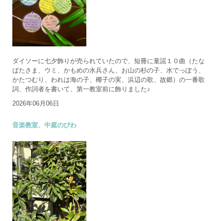
ダイソーに七夕飾りが売られていたので、短冊に童謡１０曲（たな
ばたさま、ウミ、かもめの水兵さん、お山の杉の子、水でっぽう、
かたつむり、われは海の子、椰子の実、浜辺の歌、故郷）の一番歌
詞、作詞者を書いて、第一教室前に飾りました♪
2026年06月06日
音楽教室、中庭のびわ