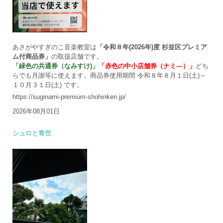
あさがやすぎのこ音楽教室は
「令和８年(2026年)度 杉並区プレミア
ム付商品券」
の取扱店舗です。
「緑色の共通券（なみすけ)」
「赤色の中小店舗券（ナミ―）」
どち
らでも月謝等に使えます。商品券使用期間 令和８年８月１日(土)～
１０月３１日(土) です。
https://suginami-premium-shohinken.jp/
2026年08月01日
シュロと青空