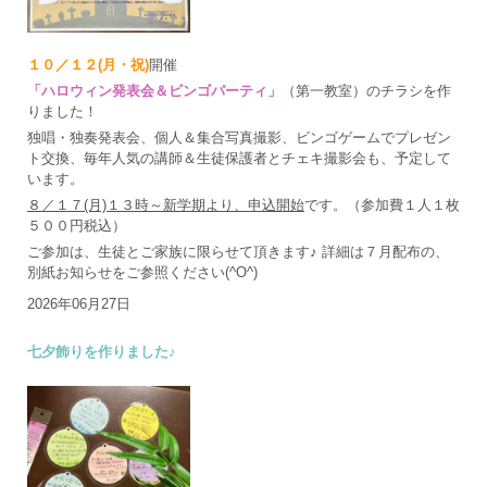
１０／１２(月・祝)
開催
「ハロウィン発表会＆ビンゴパーティ」
（第一教室）のチラシを作
りました！
独唱・独奏発表会、個人＆集合写真撮影、ビンゴゲームでプレゼン
ト交換、毎年人気の講師＆生徒保護者とチェキ撮影会も、予定して
います。
８／１７(月)１３時～新学期より、申込開始
です。（参加費１人１枚
５００円税込）
ご参加は、生徒とご家族に限らせて頂きます♪ 詳細は７月配布の、
別紙お知らせをご参照ください(^O^)
2026年06月27日
七夕飾りを作りました♪