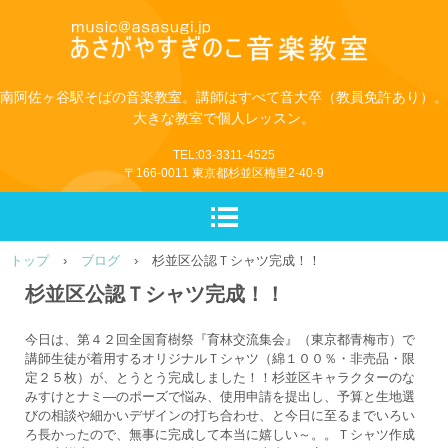
南阿佐ヶ谷駅そばの音楽教室。講師はすべて音大卒（教員免許あり）。
大きな教室で個人レッスン。
TEL:03-3311-4525
〒166-0011 東京都杉並区梅里2-40-9
トップ
›
ブログ
›
杉並区公認Ｔシャツ完成！！
杉並区公認Ｔシャツ完成！！
今日は、第４２回全国育樹祭『育林交流集会』（東京都青梅市）で
講師生徒が着用するオリジナルＴシャツ（綿１００％・非売品・限
定２５枚）が、とうとう完成しました！！杉並区キャラクターのな
みすけとナミ―のポーズで悩み、使用申請を提出し、予算と生地選
びの相談や細かいデザインの打ち合わせ、と今日に至るまでいろい
ろ長かったので、無事に完成して本当に嬉しい～。。Ｔシャツ作成