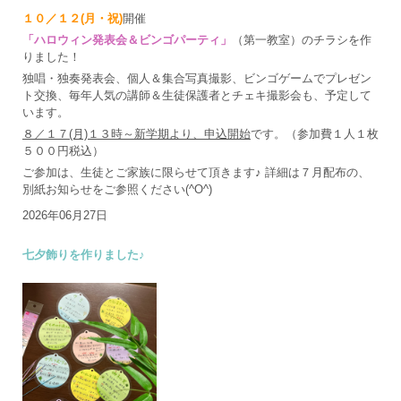
１０／１２(月・祝)
開催
「ハロウィン発表会＆ビンゴパーティ」
（第一教室）のチラシを作
りました！
独唱・独奏発表会、個人＆集合写真撮影、ビンゴゲームでプレゼン
ト交換、毎年人気の講師＆生徒保護者とチェキ撮影会も、予定して
います。
８／１７(月)１３時～新学期より、申込開始
です。（参加費１人１枚
５００円税込）
ご参加は、生徒とご家族に限らせて頂きます♪ 詳細は７月配布の、
別紙お知らせをご参照ください(^O^)
2026年06月27日
七夕飾りを作りました♪