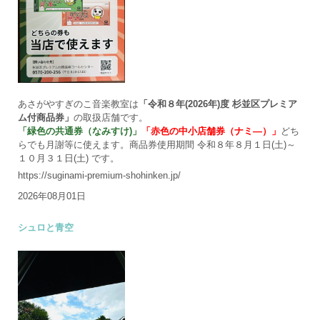
あさがやすぎのこ音楽教室は
「令和８年(2026年)度 杉並区プレミア
ム付商品券」
の取扱店舗です。
「緑色の共通券（なみすけ)」
「赤色の中小店舗券（ナミ―）」
どち
らでも月謝等に使えます。商品券使用期間 令和８年８月１日(土)～
１０月３１日(土) です。
https://suginami-premium-shohinken.jp/
2026年08月01日
シュロと青空