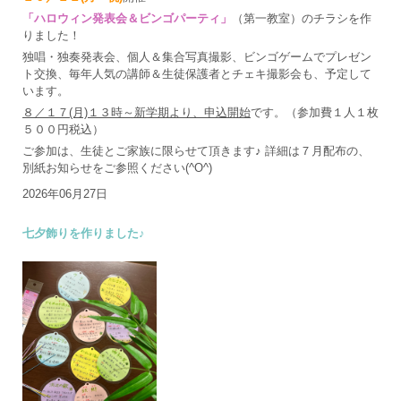
「ハロウィン発表会＆ビンゴパーティ」
（第一教室）のチラシを作
りました！
独唱・独奏発表会、個人＆集合写真撮影、ビンゴゲームでプレゼン
ト交換、毎年人気の講師＆生徒保護者とチェキ撮影会も、予定して
います。
８／１７(月)１３時～新学期より、申込開始
です。（参加費１人１枚
５００円税込）
ご参加は、生徒とご家族に限らせて頂きます♪ 詳細は７月配布の、
別紙お知らせをご参照ください(^O^)
2026年06月27日
七夕飾りを作りました♪