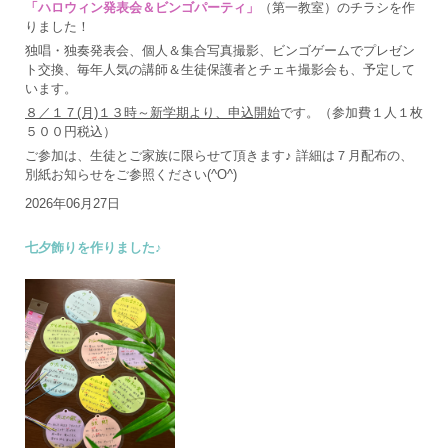
「ハロウィン発表会＆ビンゴパーティ」
（第一教室）のチラシを作
りました！
独唱・独奏発表会、個人＆集合写真撮影、ビンゴゲームでプレゼン
ト交換、毎年人気の講師＆生徒保護者とチェキ撮影会も、予定して
います。
８／１７(月)１３時～新学期より、申込開始
です。（参加費１人１枚
５００円税込）
ご参加は、生徒とご家族に限らせて頂きます♪ 詳細は７月配布の、
別紙お知らせをご参照ください(^O^)
2026年06月27日
七夕飾りを作りました♪