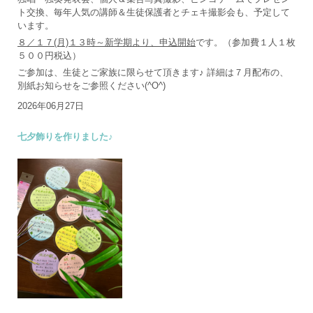
ト交換、毎年人気の講師＆生徒保護者とチェキ撮影会も、予定して
います。
８／１７(月)１３時～新学期より、申込開始
です。（参加費１人１枚
５００円税込）
ご参加は、生徒とご家族に限らせて頂きます♪ 詳細は７月配布の、
別紙お知らせをご参照ください(^O^)
2026年06月27日
七夕飾りを作りました♪