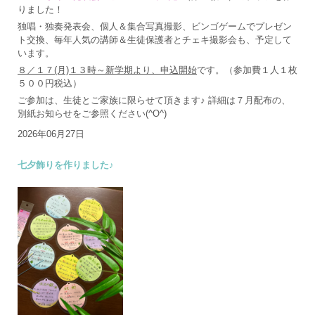
りました！
独唱・独奏発表会、個人＆集合写真撮影、ビンゴゲームでプレゼン
ト交換、毎年人気の講師＆生徒保護者とチェキ撮影会も、予定して
います。
８／１７(月)１３時～新学期より、申込開始
です。（参加費１人１枚
５００円税込）
ご参加は、生徒とご家族に限らせて頂きます♪ 詳細は７月配布の、
別紙お知らせをご参照ください(^O^)
2026年06月27日
七夕飾りを作りました♪