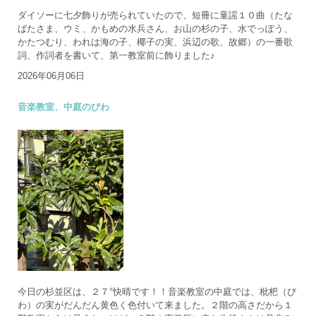
ダイソーに七夕飾りが売られていたので、短冊に童謡１０曲（たな
ばたさま、ウミ、かもめの水兵さん、お山の杉の子、水でっぽう、
かたつむり、われは海の子、椰子の実、浜辺の歌、故郷）の一番歌
詞、作詞者を書いて、第一教室前に飾りました♪
2026年06月06日
音楽教室、中庭のびわ
今日の杉並区は、２７°快晴です！！音楽教室の中庭では、枇杷（び
わ）の実がだんだん黄色く色付いて来ました。２階の高さだから１