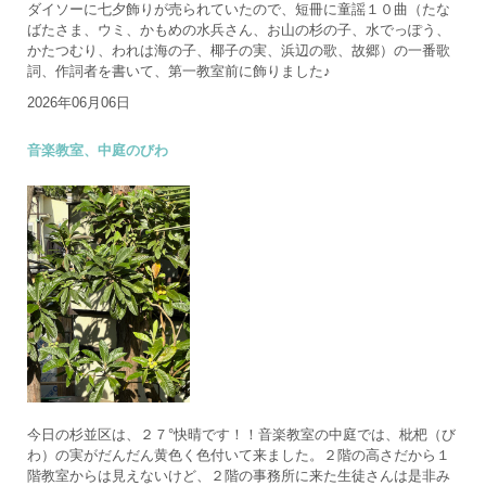
ダイソーに七夕飾りが売られていたので、短冊に童謡１０曲（たな
ばたさま、ウミ、かもめの水兵さん、お山の杉の子、水でっぽう、
かたつむり、われは海の子、椰子の実、浜辺の歌、故郷）の一番歌
詞、作詞者を書いて、第一教室前に飾りました♪
2026年06月06日
音楽教室、中庭のびわ
今日の杉並区は、２７°快晴です！！音楽教室の中庭では、枇杷（び
わ）の実がだんだん黄色く色付いて来ました。２階の高さだから１
階教室からは見えないけど、２階の事務所に来た生徒さんは是非み