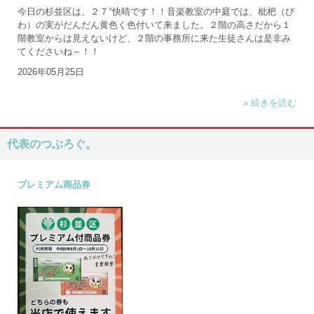
今日の杉並区は、２７°快晴です！！音楽教室の中庭では、枇杷（び
わ）の実がだんだん黄色く色付いて来ました。２階の高さだから１
階教室からは見えないけど、２階の事務所に来た生徒さんは是非み
てくださいね～！！
2026年05月25日
» 続きを読む
代表のつぶろぐ。
プレミアム商品券