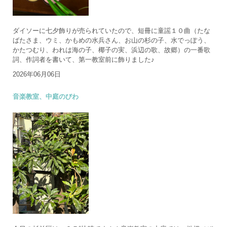
ダイソーに七夕飾りが売られていたので、短冊に童謡１０曲（たな
ばたさま、ウミ、かもめの水兵さん、お山の杉の子、水でっぽう、
かたつむり、われは海の子、椰子の実、浜辺の歌、故郷）の一番歌
詞、作詞者を書いて、第一教室前に飾りました♪
2026年06月06日
音楽教室、中庭のびわ