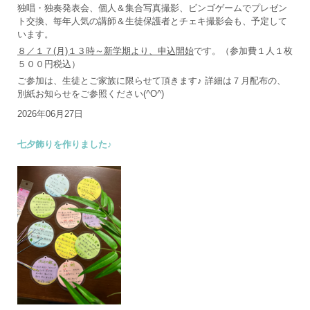
独唱・独奏発表会、個人＆集合写真撮影、ビンゴゲームでプレゼン
ト交換、毎年人気の講師＆生徒保護者とチェキ撮影会も、予定して
います。
８／１７(月)１３時～新学期より、申込開始
です。（参加費１人１枚
５００円税込）
ご参加は、生徒とご家族に限らせて頂きます♪ 詳細は７月配布の、
別紙お知らせをご参照ください(^O^)
2026年06月27日
七夕飾りを作りました♪