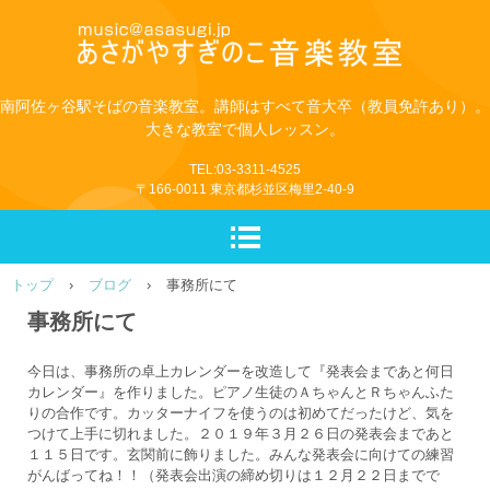
南阿佐ヶ谷駅そばの音楽教室。講師はすべて音大卒（教員免許あり）。
大きな教室で個人レッスン。
TEL:03-3311-4525
〒166-0011 東京都杉並区梅里2-40-9
トップ
›
ブログ
›
事務所にて
事務所にて
今日は、事務所の卓上カレンダーを改造して『発表会まであと何日
カレンダー』を作りました。ピアノ生徒のＡちゃんとＲちゃんふた
りの合作です。カッターナイフを使うのは初めてだったけど、気を
つけて上手に切れました。２０１９年３月２６日の発表会まであと
１１５日です。玄関前に飾りました。みんな発表会に向けての練習
がんばってね！！（発表会出演の締め切りは１２月２２日までで