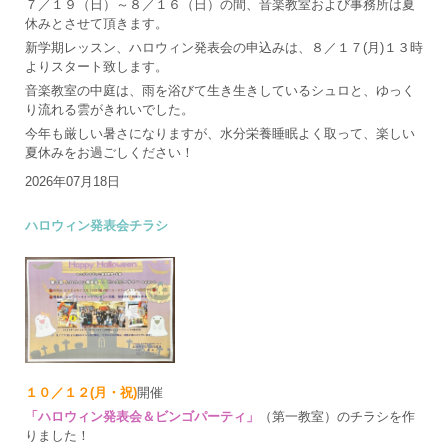
７／１９（日）～８／１６（日）の間、音楽教室および事務所は夏
休みとさせて頂きます。
新学期レッスン、ハロウィン発表会の申込みは、８／１７(月)１３時
よりスタート致します。
音楽教室の中庭は、雨を浴びて生き生きしているシュロと、ゆっく
り流れる雲がきれいでした。
今年も厳しい暑さになりますが、水分栄養睡眠よく取って、楽しい
夏休みをお過ごしください！
2026年07月18日
ハロウィン発表会チラシ
１０／１２(月・祝)
開催
「ハロウィン発表会＆ビンゴパーティ」
（第一教室）のチラシを作
りました！