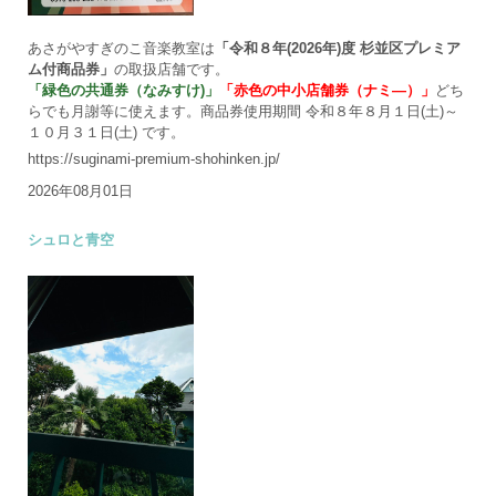
あさがやすぎのこ音楽教室は
「令和８年(2026年)度 杉並区プレミア
ム付商品券」
の取扱店舗です。
「緑色の共通券（なみすけ)」
「赤色の中小店舗券（ナミ―）」
どち
らでも月謝等に使えます。商品券使用期間 令和８年８月１日(土)～
１０月３１日(土) です。
https://suginami-premium-shohinken.jp/
2026年08月01日
シュロと青空