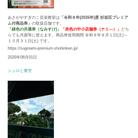
あさがやすぎのこ音楽教室は
「令和８年(2026年)度 杉並区プレミア
ム付商品券」
の取扱店舗です。
「緑色の共通券（なみすけ)」
「赤色の中小店舗券（ナミ―）」
どち
らでも月謝等に使えます。商品券使用期間 令和８年８月１日(土)～
１０月３１日(土) です。
https://suginami-premium-shohinken.jp/
2026年08月01日
シュロと青空