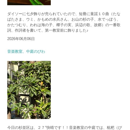
ダイソーに七夕飾りが売られていたので、短冊に童謡１０曲（たな
ばたさま、ウミ、かもめの水兵さん、お山の杉の子、水でっぽう、
かたつむり、われは海の子、椰子の実、浜辺の歌、故郷）の一番歌
詞、作詞者を書いて、第一教室前に飾りました♪
2026年06月06日
音楽教室、中庭のびわ
今日の杉並区は、２７°快晴です！！音楽教室の中庭では、枇杷（び