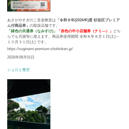
あさがやすぎのこ音楽教室は
「令和８年(2026年)度 杉並区プレミア
ム付商品券」
の取扱店舗です。
「緑色の共通券（なみすけ)」
「赤色の中小店舗券（ナミ―）」
どち
らでも月謝等に使えます。商品券使用期間 令和８年８月１日(土)～
１０月３１日(土) です。
https://suginami-premium-shohinken.jp/
2026年08月01日
シュロと青空