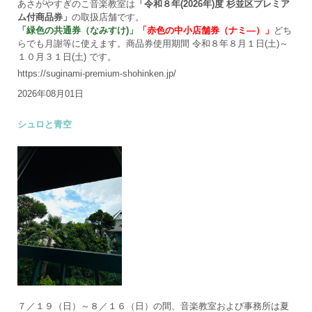
あさがやすぎのこ音楽教室は
「令和８年(2026年)度 杉並区プレミア
ム付商品券」
の取扱店舗です。
「緑色の共通券（なみすけ)」
「赤色の中小店舗券（ナミ―）」
どち
らでも月謝等に使えます。商品券使用期間 令和８年８月１日(土)～
１０月３１日(土) です。
https://suginami-premium-shohinken.jp/
2026年08月01日
シュロと青空
７／１９（日）～８／１６（日）の間、音楽教室および事務所は夏