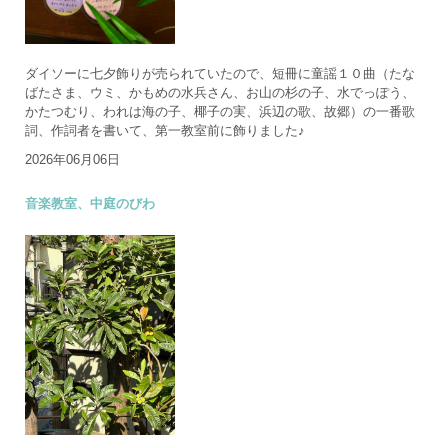
ダイソーに七夕飾りが売られていたので、短冊に童謡１０曲（たな
ばたさま、ウミ、かもめの水兵さん、お山の杉の子、水でっぽう、
かたつむり、われは海の子、椰子の実、浜辺の歌、故郷）の一番歌
詞、作詞者を書いて、第一教室前に飾りました♪
2026年06月06日
音楽教室、中庭のびわ