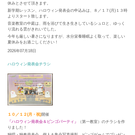
休みとさせて頂きます。
新学期レッスン、ハロウィン発表会の申込みは、８／１７(月)１３時
よりスタート致します。
音楽教室の中庭は、雨を浴びて生き生きしているシュロと、ゆっく
り流れる雲がきれいでした。
今年も厳しい暑さになりますが、水分栄養睡眠よく取って、楽しい
夏休みをお過ごしください！
2026年07月18日
ハロウィン発表会チラシ
１０／１２(月・祝)
開催
「ハロウィン発表会＆ビンゴパーティ」
（第一教室）のチラシを作
りました！
独唱・独奏発表会、個人＆集合写真撮影、ビンゴゲームでプレゼン