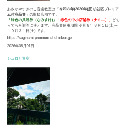
あさがやすぎのこ音楽教室は
「令和８年(2026年)度 杉並区プレミア
ム付商品券」
の取扱店舗です。
「緑色の共通券（なみすけ)」
「赤色の中小店舗券（ナミ―）」
どち
らでも月謝等に使えます。商品券使用期間 令和８年８月１日(土)～
１０月３１日(土) です。
https://suginami-premium-shohinken.jp/
2026年08月01日
シュロと青空