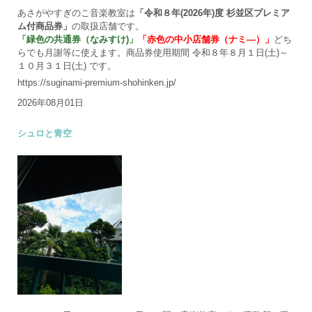
あさがやすぎのこ音楽教室は
「令和８年(2026年)度 杉並区プレミア
ム付商品券」
の取扱店舗です。
「緑色の共通券（なみすけ)」
「赤色の中小店舗券（ナミ―）」
どち
らでも月謝等に使えます。商品券使用期間 令和８年８月１日(土)～
１０月３１日(土) です。
https://suginami-premium-shohinken.jp/
2026年08月01日
シュロと青空