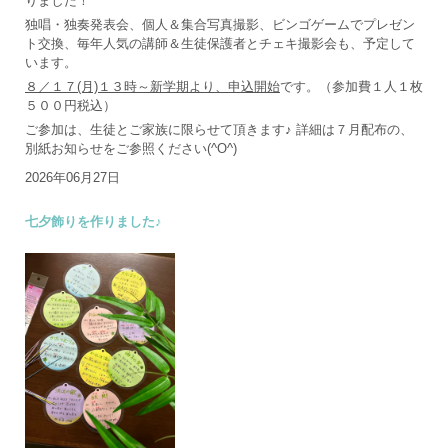
りました！
独唱・独奏発表会、個人＆集合写真撮影、ビンゴゲームでプレゼン
ト交換、毎年人気の講師＆生徒保護者とチェキ撮影会も、予定して
います。
８／１７(月)１３時～新学期より、申込開始
です。（参加費１人１枚
５００円税込）
ご参加は、生徒とご家族に限らせて頂きます♪ 詳細は７月配布の、
別紙お知らせをご参照ください(^O^)
2026年06月27日
七夕飾りを作りました♪