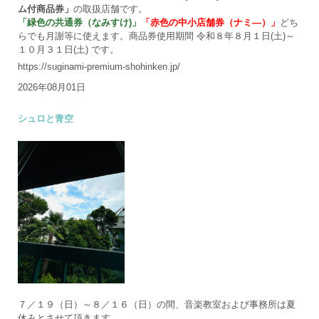
ム付商品券」
の取扱店舗です。
「緑色の共通券（なみすけ)」
「赤色の中小店舗券（ナミ―）」
どち
らでも月謝等に使えます。商品券使用期間 令和８年８月１日(土)～
１０月３１日(土) です。
https://suginami-premium-shohinken.jp/
2026年08月01日
シュロと青空
７／１９（日）～８／１６（日）の間、音楽教室および事務所は夏
休みとさせて頂きます。