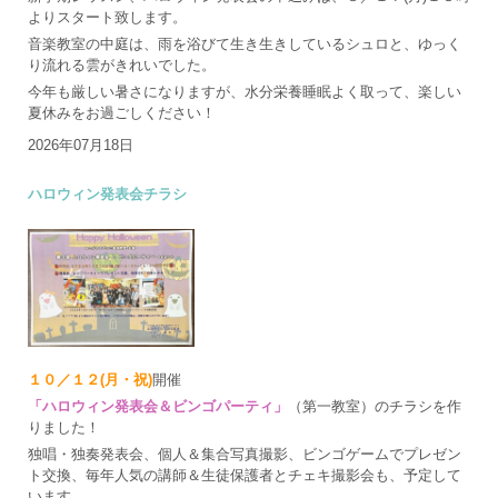
よりスタート致します。
音楽教室の中庭は、雨を浴びて生き生きしているシュロと、ゆっく
り流れる雲がきれいでした。
今年も厳しい暑さになりますが、水分栄養睡眠よく取って、楽しい
夏休みをお過ごしください！
2026年07月18日
ハロウィン発表会チラシ
１０／１２(月・祝)
開催
「ハロウィン発表会＆ビンゴパーティ」
（第一教室）のチラシを作
りました！
独唱・独奏発表会、個人＆集合写真撮影、ビンゴゲームでプレゼン
ト交換、毎年人気の講師＆生徒保護者とチェキ撮影会も、予定して
います。