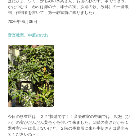
ばたさま、ウミ、かもめの水兵さん、お山の杉の子、水でっぽう、
かたつむり、われは海の子、椰子の実、浜辺の歌、故郷）の一番歌
詞、作詞者を書いて、第一教室前に飾りました♪
2026年06月06日
音楽教室、中庭のびわ
今日の杉並区は、２７°快晴です！！音楽教室の中庭では、枇杷（び
わ）の実がだんだん黄色く色付いて来ました。２階の高さだから１
階教室からは見えないけど、２階の事務所に来た生徒さんは是非み
てくださいね～！！