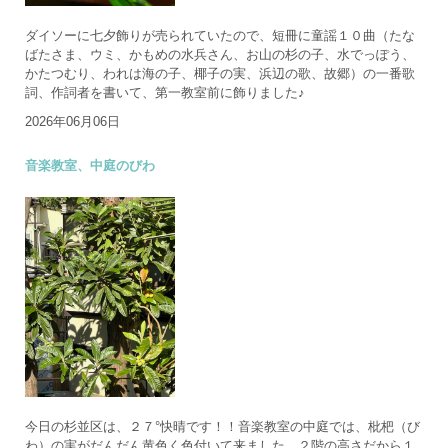
ダイソーに七夕飾りが売られていたので、短冊に童謡１０曲（たな
ばたさま、ウミ、かもめの水兵さん、お山の杉の子、水でっぽう、
かたつむり、われは海の子、椰子の実、浜辺の歌、故郷）の一番歌
詞、作詞者を書いて、第一教室前に飾りました♪
2026年06月06日
音楽教室、中庭のびわ
今日の杉並区は、２７°快晴です！！音楽教室の中庭では、枇杷（び
わ）の実がだんだん黄色く色付いて来ました。２階の高さだから１