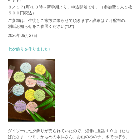
８／１７(月)１３時～新学期より、申込開始
です。（参加費１人１枚
５００円税込）
ご参加は、生徒とご家族に限らせて頂きます♪ 詳細は７月配布の、
別紙お知らせをご参照ください(^O^)
2026年06月27日
七夕飾りを作りました♪
ダイソーに七夕飾りが売られていたので、短冊に童謡１０曲（たな
ばたさま、ウミ、かもめの水兵さん、お山の杉の子、水でっぽう、