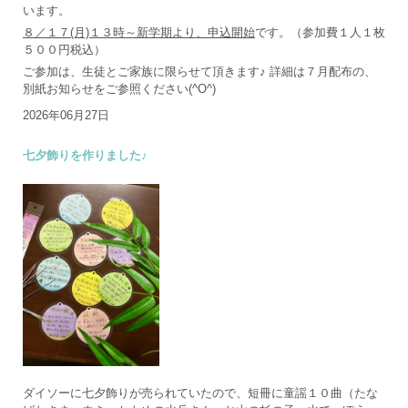
います。
８／１７(月)１３時～新学期より、申込開始
です。（参加費１人１枚
５００円税込）
ご参加は、生徒とご家族に限らせて頂きます♪ 詳細は７月配布の、
別紙お知らせをご参照ください(^O^)
2026年06月27日
七夕飾りを作りました♪
ダイソーに七夕飾りが売られていたので、短冊に童謡１０曲（たな