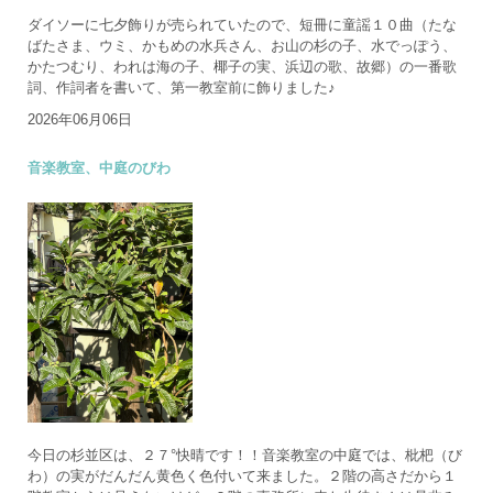
ダイソーに七夕飾りが売られていたので、短冊に童謡１０曲（たな
ばたさま、ウミ、かもめの水兵さん、お山の杉の子、水でっぽう、
かたつむり、われは海の子、椰子の実、浜辺の歌、故郷）の一番歌
詞、作詞者を書いて、第一教室前に飾りました♪
2026年06月06日
音楽教室、中庭のびわ
今日の杉並区は、２７°快晴です！！音楽教室の中庭では、枇杷（び
わ）の実がだんだん黄色く色付いて来ました。２階の高さだから１