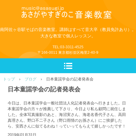
南阿佐ヶ谷駅そばの音楽教室。講師はすべて音大卒（教員免許あり）。
大きな教室で個人レッスン。
TEL:03-3311-4525
〒166-0011 東京都杉並区梅里2-40-9
トップ
›
ブログ
›
日本童謡学会の記者発表会
日本童謡学会の記者発表会
今日は、日本童謡学会一般社団法人化記者発表会へ行きました。日
本童謡学会の方々が推薦して下さり、今日より私も顧問に就任しま
した。全体写真撮影のあと、海沼実さん、海老名香代子さん、高田
真理さん、野口不二子さん（野口雨情のお孫さん）にご挨拶した
ら、安西さんに似てるわね！っていってもらえて嬉しかったです！
2019年01月31日