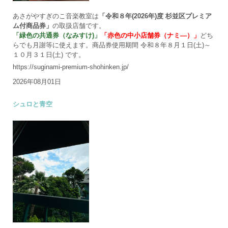
あさがやすぎのこ音楽教室は
「令和８年(2026年)度 杉並区プレミア
ム付商品券」
の取扱店舗です。
「緑色の共通券（なみすけ)」
「赤色の中小店舗券（ナミ―）」
どち
らでも月謝等に使えます。商品券使用期間 令和８年８月１日(土)～
１０月３１日(土) です。
https://suginami-premium-shohinken.jp/
2026年08月01日
シュロと青空