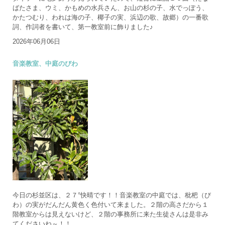
ばたさま、ウミ、かもめの水兵さん、お山の杉の子、水でっぽう、
かたつむり、われは海の子、椰子の実、浜辺の歌、故郷）の一番歌
詞、作詞者を書いて、第一教室前に飾りました♪
2026年06月06日
音楽教室、中庭のびわ
今日の杉並区は、２７°快晴です！！音楽教室の中庭では、枇杷（び
わ）の実がだんだん黄色く色付いて来ました。２階の高さだから１
階教室からは見えないけど、２階の事務所に来た生徒さんは是非み
てくださいね～！！