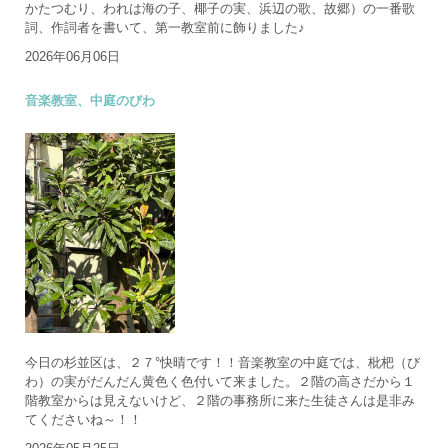
かたつむり、われは海の子、椰子の実、浜辺の歌、故郷）の一番歌
詞、作詞者を書いて、第一教室前に飾りました♪
2026年06月06日
音楽教室、中庭のびわ
今日の杉並区は、２７°快晴です！！音楽教室の中庭では、枇杷（び
わ）の実がだんだん黄色く色付いて来ました。２階の高さだから１
階教室からは見えないけど、２階の事務所に来た生徒さんは是非み
てくださいね～！！