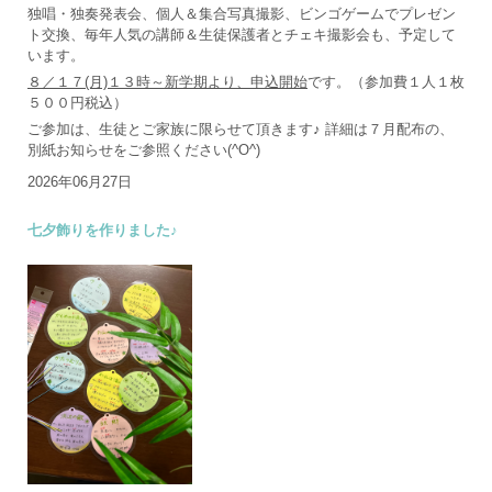
独唱・独奏発表会、個人＆集合写真撮影、ビンゴゲームでプレゼン
ト交換、毎年人気の講師＆生徒保護者とチェキ撮影会も、予定して
います。
８／１７(月)１３時～新学期より、申込開始
です。（参加費１人１枚
５００円税込）
ご参加は、生徒とご家族に限らせて頂きます♪ 詳細は７月配布の、
別紙お知らせをご参照ください(^O^)
2026年06月27日
七夕飾りを作りました♪