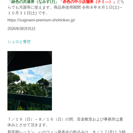
「緑色の共通券（なみすけ)」
「赤色の中小店舗券（ナミ―）」
どち
らでも月謝等に使えます。商品券使用期間 令和８年８月１日(土)～
１０月３１日(土) です。
https://suginami-premium-shohinken.jp/
2026年08月01日
シュロと青空
７／１９（日）～８／１６（日）の間、音楽教室および事務所は夏
休みとさせて頂きます。
新学期レッスン、ハロウィン発表会の申込みは、８／１７(月)１３時