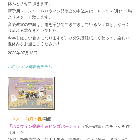
休みとさせて頂きます。
新学期レッスン、ハロウィン発表会の申込みは、８／１７(月)１３時
よりスタート致します。
音楽教室の中庭は、雨を浴びて生き生きしているシュロと、ゆっく
り流れる雲がきれいでした。
今年も厳しい暑さになりますが、水分栄養睡眠よく取って、楽しい
夏休みをお過ごしください！
2026年07月18日
ハロウィン発表会チラシ
１０／１２(月・祝)
開催
「ハロウィン発表会＆ビンゴパーティ」
（第一教室）のチラシを作
りました！
独唱・独奏発表会、個人＆集合写真撮影、ビンゴゲームでプレゼン