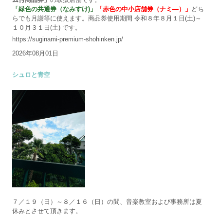
「緑色の共通券（なみすけ)」
「赤色の中小店舗券（ナミ―）」
どち
らでも月謝等に使えます。商品券使用期間 令和８年８月１日(土)～
１０月３１日(土) です。
https://suginami-premium-shohinken.jp/
2026年08月01日
シュロと青空
７／１９（日）～８／１６（日）の間、音楽教室および事務所は夏
休みとさせて頂きます。