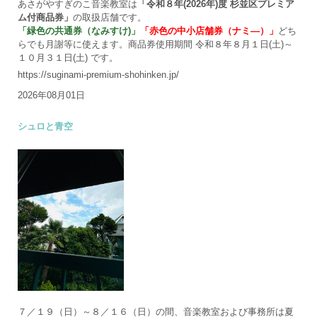
あさがやすぎのこ音楽教室は
「令和８年(2026年)度 杉並区プレミア
ム付商品券」
の取扱店舗です。
「緑色の共通券（なみすけ)」
「赤色の中小店舗券（ナミ―）」
どち
らでも月謝等に使えます。商品券使用期間 令和８年８月１日(土)～
１０月３１日(土) です。
https://suginami-premium-shohinken.jp/
2026年08月01日
シュロと青空
７／１９（日）～８／１６（日）の間、音楽教室および事務所は夏