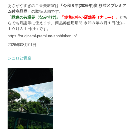
あさがやすぎのこ音楽教室は
「令和８年(2026年)度 杉並区プレミア
ム付商品券」
の取扱店舗です。
「緑色の共通券（なみすけ)」
「赤色の中小店舗券（ナミ―）」
どち
らでも月謝等に使えます。商品券使用期間 令和８年８月１日(土)～
１０月３１日(土) です。
https://suginami-premium-shohinken.jp/
2026年08月01日
シュロと青空