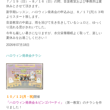
７／１９（日）～８／１６（日）の間、音楽教室および事務所は夏
休みとさせて頂きます。
新学期レッスン、ハロウィン発表会の申込みは、８／１７(月)１３時
よりスタート致します。
音楽教室の中庭は、雨を浴びて生き生きしているシュロと、ゆっく
り流れる雲がきれいでした。
今年も厳しい暑さになりますが、水分栄養睡眠よく取って、楽しい
夏休みをお過ごしください！
2026年07月18日
ハロウィン発表会チラシ
１０／１２(月・祝)
開催
「ハロウィン発表会＆ビンゴパーティ」
（第一教室）のチラシを作
りました！