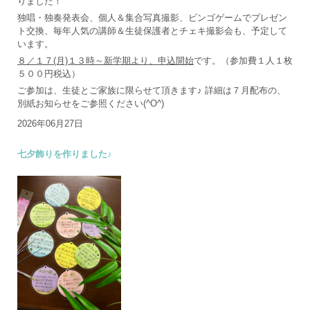
りました！
独唱・独奏発表会、個人＆集合写真撮影、ビンゴゲームでプレゼン
ト交換、毎年人気の講師＆生徒保護者とチェキ撮影会も、予定して
います。
８／１７(月)１３時～新学期より、申込開始
です。（参加費１人１枚
５００円税込）
ご参加は、生徒とご家族に限らせて頂きます♪ 詳細は７月配布の、
別紙お知らせをご参照ください(^O^)
2026年06月27日
七夕飾りを作りました♪