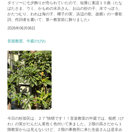
ダイソーに七夕飾りが売られていたので、短冊に童謡１０曲（たな
ばたさま、ウミ、かもめの水兵さん、お山の杉の子、水でっぽう、
かたつむり、われは海の子、椰子の実、浜辺の歌、故郷）の一番歌
詞、作詞者を書いて、第一教室前に飾りました♪
2026年06月06日
音楽教室、中庭のびわ
今日の杉並区は、２７°快晴です！！音楽教室の中庭では、枇杷（び
わ）の実がだんだん黄色く色付いて来ました。２階の高さだから１
階教室からは見えないけど、２階の事務所に来た生徒さんは是非み