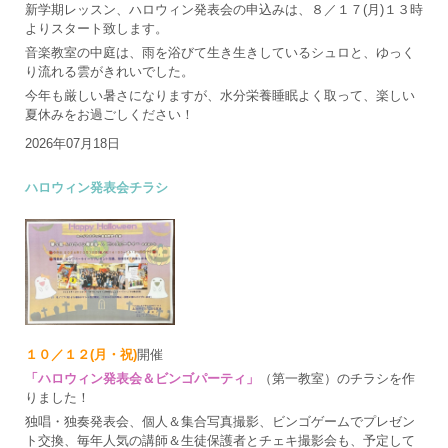
新学期レッスン、ハロウィン発表会の申込みは、８／１７(月)１３時
よりスタート致します。
音楽教室の中庭は、雨を浴びて生き生きしているシュロと、ゆっく
り流れる雲がきれいでした。
今年も厳しい暑さになりますが、水分栄養睡眠よく取って、楽しい
夏休みをお過ごしください！
2026年07月18日
ハロウィン発表会チラシ
１０／１２(月・祝)
開催
「ハロウィン発表会＆ビンゴパーティ」
（第一教室）のチラシを作
りました！
独唱・独奏発表会、個人＆集合写真撮影、ビンゴゲームでプレゼン
ト交換、毎年人気の講師＆生徒保護者とチェキ撮影会も、予定して