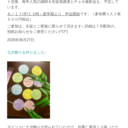
ト交換、毎年人気の講師＆生徒保護者とチェキ撮影会も、予定して
います。
８／１７(月)１３時～新学期より、申込開始
です。（参加費１人１枚
５００円税込）
ご参加は、生徒とご家族に限らせて頂きます♪ 詳細は７月配布の、
別紙お知らせをご参照ください(^O^)
2026年06月27日
七夕飾りを作りました♪
ダイソーに七夕飾りが売られていたので、短冊に童謡１０曲（たな