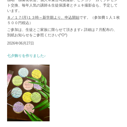
ト交換、毎年人気の講師＆生徒保護者とチェキ撮影会も、予定して
います。
８／１７(月)１３時～新学期より、申込開始
です。（参加費１人１枚
５００円税込）
ご参加は、生徒とご家族に限らせて頂きます♪ 詳細は７月配布の、
別紙お知らせをご参照ください(^O^)
2026年06月27日
七夕飾りを作りました♪