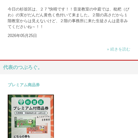
今日の杉並区は、２７°快晴です！！音楽教室の中庭では、枇杷（び
わ）の実がだんだん黄色く色付いて来ました。２階の高さだから１
階教室からは見えないけど、２階の事務所に来た生徒さんは是非み
てくださいね～！！
2026年05月25日
» 続きを読む
代表のつぶろぐ。
プレミアム商品券