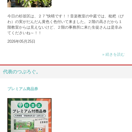
今日の杉並区は、２７°快晴です！！音楽教室の中庭では、枇杷（び
わ）の実がだんだん黄色く色付いて来ました。２階の高さだから１
階教室からは見えないけど、２階の事務所に来た生徒さんは是非み
てくださいね～！！
2026年05月25日
» 続きを読む
代表のつぶろぐ。
プレミアム商品券