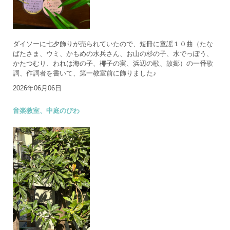
ダイソーに七夕飾りが売られていたので、短冊に童謡１０曲（たな
ばたさま、ウミ、かもめの水兵さん、お山の杉の子、水でっぽう、
かたつむり、われは海の子、椰子の実、浜辺の歌、故郷）の一番歌
詞、作詞者を書いて、第一教室前に飾りました♪
2026年06月06日
音楽教室、中庭のびわ