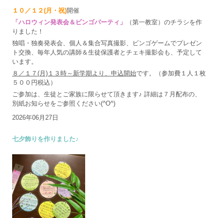
１０／１２(月・祝)
開催
「ハロウィン発表会＆ビンゴパーティ」
（第一教室）のチラシを作
りました！
独唱・独奏発表会、個人＆集合写真撮影、ビンゴゲームでプレゼン
ト交換、毎年人気の講師＆生徒保護者とチェキ撮影会も、予定して
います。
８／１７(月)１３時～新学期より、申込開始
です。（参加費１人１枚
５００円税込）
ご参加は、生徒とご家族に限らせて頂きます♪ 詳細は７月配布の、
別紙お知らせをご参照ください(^O^)
2026年06月27日
七夕飾りを作りました♪