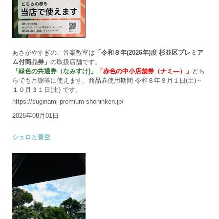
あさがやすぎのこ音楽教室は
「令和８年(2026年)度 杉並区プレミア
ム付商品券」
の取扱店舗です。
「緑色の共通券（なみすけ)」
「赤色の中小店舗券（ナミ―）」
どち
らでも月謝等に使えます。商品券使用期間 令和８年８月１日(土)～
１０月３１日(土) です。
https://suginami-premium-shohinken.jp/
2026年08月01日
シュロと青空