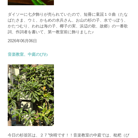
ダイソーに七夕飾りが売られていたので、短冊に童謡１０曲（たな
ばたさま、ウミ、かもめの水兵さん、お山の杉の子、水でっぽう、
かたつむり、われは海の子、椰子の実、浜辺の歌、故郷）の一番歌
詞、作詞者を書いて、第一教室前に飾りました♪
2026年06月06日
音楽教室、中庭のびわ
今日の杉並区は、２７°快晴です！！音楽教室の中庭では、枇杷（び