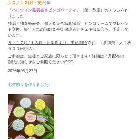
１０／１２(月・祝)
開催
「ハロウィン発表会＆ビンゴパーティ」
（第一教室）のチラシを作
りました！
独唱・独奏発表会、個人＆集合写真撮影、ビンゴゲームでプレゼン
ト交換、毎年人気の講師＆生徒保護者とチェキ撮影会も、予定して
います。
８／１７(月)１３時～新学期より、申込開始
です。（参加費１人１枚
５００円税込）
ご参加は、生徒とご家族に限らせて頂きます♪ 詳細は７月配布の、
別紙お知らせをご参照ください(^O^)
2026年06月27日
七夕飾りを作りました♪