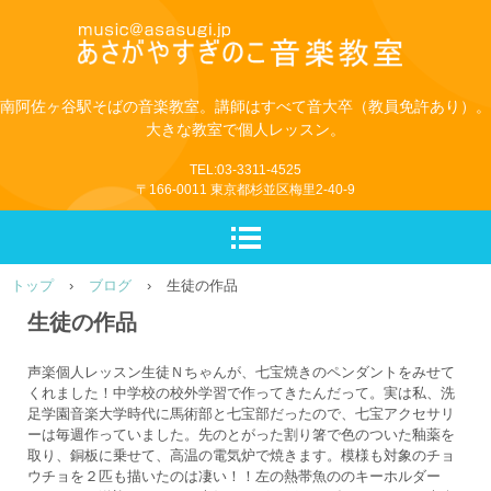
南阿佐ヶ谷駅そばの音楽教室。講師はすべて音大卒（教員免許あり）。
大きな教室で個人レッスン。
TEL:03-3311-4525
〒166-0011 東京都杉並区梅里2-40-9
トップ
›
ブログ
›
生徒の作品
生徒の作品
声楽個人レッスン生徒Ｎちゃんが、七宝焼きのペンダントをみせて
くれました！中学校の校外学習で作ってきたんだって。実は私、洗
足学園音楽大学時代に馬術部と七宝部だったので、七宝アクセサリ
ーは毎週作っていました。先のとがった割り箸で色のついた釉薬を
取り、銅板に乗せて、高温の電気炉で焼きます。模様も対象のチョ
ウチョを２匹も描いたのは凄い！！左の熱帯魚ののキーホルダー