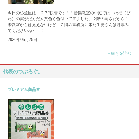
今日の杉並区は、２７°快晴です！！音楽教室の中庭では、枇杷（び
わ）の実がだんだん黄色く色付いて来ました。２階の高さだから１
階教室からは見えないけど、２階の事務所に来た生徒さんは是非み
てくださいね～！！
2026年05月25日
» 続きを読む
代表のつぶろぐ。
プレミアム商品券