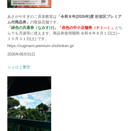
あさがやすぎのこ音楽教室は
「令和８年(2026年)度 杉並区プレミア
ム付商品券」
の取扱店舗です。
「緑色の共通券（なみすけ)」
「赤色の中小店舗券（ナミ―）」
どち
らでも月謝等に使えます。商品券使用期間 令和８年８月１日(土)～
１０月３１日(土) です。
https://suginami-premium-shohinken.jp/
2026年08月01日
シュロと青空