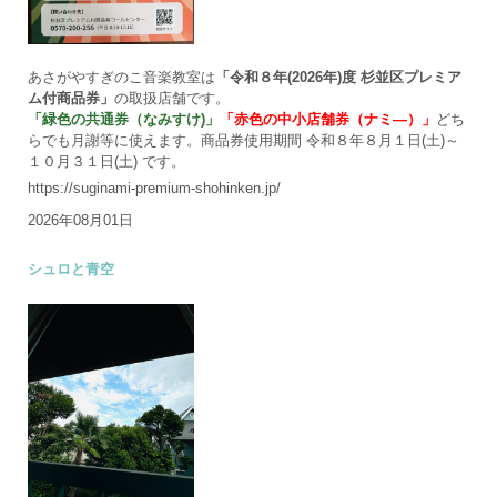
あさがやすぎのこ音楽教室は
「令和８年(2026年)度 杉並区プレミア
ム付商品券」
の取扱店舗です。
「緑色の共通券（なみすけ)」
「赤色の中小店舗券（ナミ―）」
どち
らでも月謝等に使えます。商品券使用期間 令和８年８月１日(土)～
１０月３１日(土) です。
https://suginami-premium-shohinken.jp/
2026年08月01日
シュロと青空