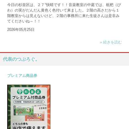
今日の杉並区は、２７°快晴です！！音楽教室の中庭では、枇杷（び
わ）の実がだんだん黄色く色付いて来ました。２階の高さだから１
階教室からは見えないけど、２階の事務所に来た生徒さんは是非み
てくださいね～！！
2026年05月25日
» 続きを読む
代表のつぶろぐ。
プレミアム商品券