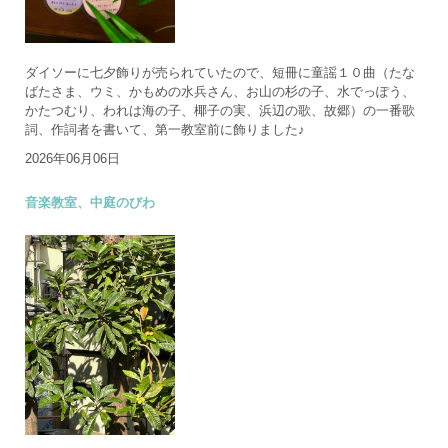
ダイソーに七夕飾りが売られていたので、短冊に童謡１０曲（たな
ばたさま、ウミ、かもめの水兵さん、お山の杉の子、水でっぽう、
かたつむり、われは海の子、椰子の実、浜辺の歌、故郷）の一番歌
詞、作詞者を書いて、第一教室前に飾りました♪
2026年06月06日
音楽教室、中庭のびわ