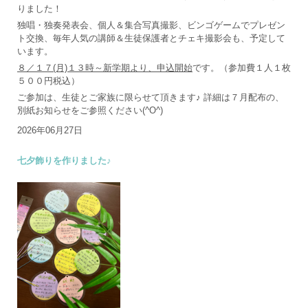
りました！
独唱・独奏発表会、個人＆集合写真撮影、ビンゴゲームでプレゼン
ト交換、毎年人気の講師＆生徒保護者とチェキ撮影会も、予定して
います。
８／１７(月)１３時～新学期より、申込開始
です。（参加費１人１枚
５００円税込）
ご参加は、生徒とご家族に限らせて頂きます♪ 詳細は７月配布の、
別紙お知らせをご参照ください(^O^)
2026年06月27日
七夕飾りを作りました♪