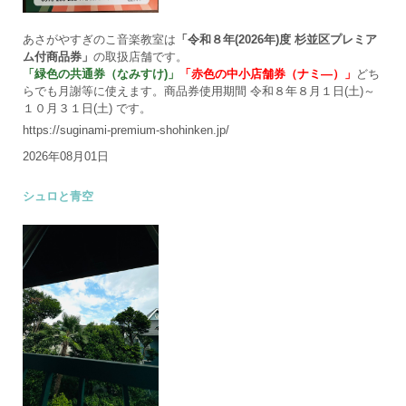
あさがやすぎのこ音楽教室は
「令和８年(2026年)度 杉並区プレミア
ム付商品券」
の取扱店舗です。
「緑色の共通券（なみすけ)」
「赤色の中小店舗券（ナミ―）」
どち
らでも月謝等に使えます。商品券使用期間 令和８年８月１日(土)～
１０月３１日(土) です。
https://suginami-premium-shohinken.jp/
2026年08月01日
シュロと青空