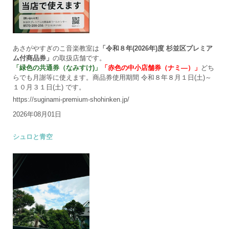
あさがやすぎのこ音楽教室は
「令和８年(2026年)度 杉並区プレミア
ム付商品券」
の取扱店舗です。
「緑色の共通券（なみすけ)」
「赤色の中小店舗券（ナミ―）」
どち
らでも月謝等に使えます。商品券使用期間 令和８年８月１日(土)～
１０月３１日(土) です。
https://suginami-premium-shohinken.jp/
2026年08月01日
シュロと青空