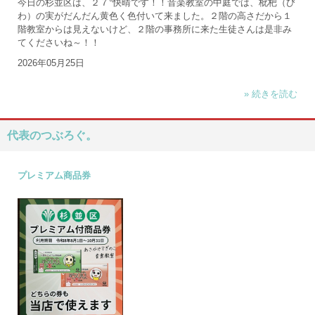
今日の杉並区は、２７°快晴です！！音楽教室の中庭では、枇杷（び
わ）の実がだんだん黄色く色付いて来ました。２階の高さだから１
階教室からは見えないけど、２階の事務所に来た生徒さんは是非み
てくださいね～！！
2026年05月25日
» 続きを読む
代表のつぶろぐ。
プレミアム商品券