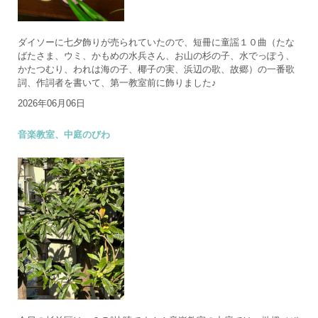
ダイソーに七夕飾りが売られていたので、短冊に童謡１０曲（たな
ばたさま、ウミ、かもめの水兵さん、お山の杉の子、水でっぽう、
かたつむり、われは海の子、椰子の実、浜辺の歌、故郷）の一番歌
詞、作詞者を書いて、第一教室前に飾りました♪
2026年06月06日
音楽教室、中庭のびわ