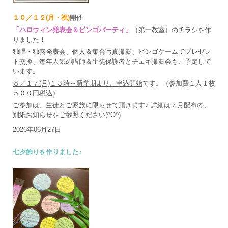
１０／１２(月・祝)
開催
「ハロウィン発表会＆ビンゴパーティ」
（第一教室）のチラシを作
りました！
独唱・独奏発表会、個人＆集合写真撮影、ビンゴゲームでプレゼン
ト交換、毎年人気の講師＆生徒保護者とチェキ撮影会も、予定して
います。
８／１７(月)１３時～新学期より、申込開始
です。（参加費１人１枚
５００円税込）
ご参加は、生徒とご家族に限らせて頂きます♪ 詳細は７月配布の、
別紙お知らせをご参照ください(^O^)
2026年06月27日
七夕飾りを作りました♪