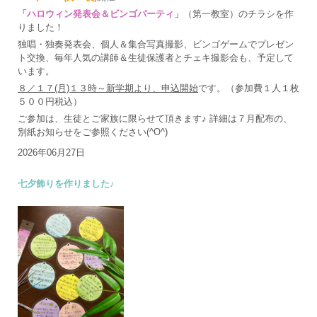
「ハロウィン発表会＆ビンゴパーティ」
（第一教室）のチラシを作
りました！
独唱・独奏発表会、個人＆集合写真撮影、ビンゴゲームでプレゼン
ト交換、毎年人気の講師＆生徒保護者とチェキ撮影会も、予定して
います。
８／１７(月)１３時～新学期より、申込開始
です。（参加費１人１枚
５００円税込）
ご参加は、生徒とご家族に限らせて頂きます♪ 詳細は７月配布の、
別紙お知らせをご参照ください(^O^)
2026年06月27日
七夕飾りを作りました♪