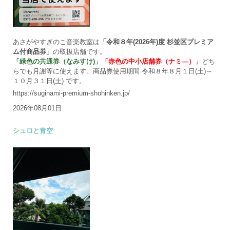
あさがやすぎのこ音楽教室は
「令和８年(2026年)度 杉並区プレミア
ム付商品券」
の取扱店舗です。
「緑色の共通券（なみすけ)」
「赤色の中小店舗券（ナミ―）」
どち
らでも月謝等に使えます。商品券使用期間 令和８年８月１日(土)～
１０月３１日(土) です。
https://suginami-premium-shohinken.jp/
2026年08月01日
シュロと青空