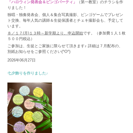
「ハロウィン発表会＆ビンゴパーティ」
（第一教室）のチラシを作
りました！
独唱・独奏発表会、個人＆集合写真撮影、ビンゴゲームでプレゼン
ト交換、毎年人気の講師＆生徒保護者とチェキ撮影会も、予定して
います。
８／１７(月)１３時～新学期より、申込開始
です。（参加費１人１枚
５００円税込）
ご参加は、生徒とご家族に限らせて頂きます♪ 詳細は７月配布の、
別紙お知らせをご参照ください(^O^)
2026年06月27日
七夕飾りを作りました♪