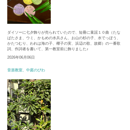
ダイソーに七夕飾りが売られていたので、短冊に童謡１０曲（たな
ばたさま、ウミ、かもめの水兵さん、お山の杉の子、水でっぽう、
かたつむり、われは海の子、椰子の実、浜辺の歌、故郷）の一番歌
詞、作詞者を書いて、第一教室前に飾りました♪
2026年06月06日
音楽教室、中庭のびわ