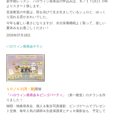
新学期レッスン、ハロウィン発表会の申込みは、８／１７(月)１３時
よりスタート致します。
音楽教室の中庭は、雨を浴びて生き生きしているシュロと、ゆっく
り流れる雲がきれいでした。
今年も厳しい暑さになりますが、水分栄養睡眠よく取って、楽しい
夏休みをお過ごしください！
2026年07月18日
ハロウィン発表会チラシ
１０／１２(月・祝)
開催
「ハロウィン発表会＆ビンゴパーティ」
（第一教室）のチラシを作
りました！
独唱・独奏発表会、個人＆集合写真撮影、ビンゴゲームでプレゼン
ト交換、毎年人気の講師＆生徒保護者とチェキ撮影会も、予定して