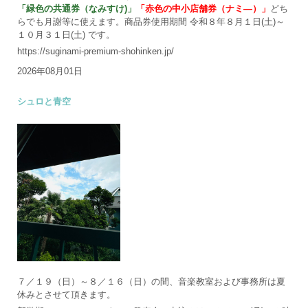
「緑色の共通券（なみすけ)」
「赤色の中小店舗券（ナミ―）」
どち
らでも月謝等に使えます。商品券使用期間 令和８年８月１日(土)～
１０月３１日(土) です。
https://suginami-premium-shohinken.jp/
2026年08月01日
シュロと青空
７／１９（日）～８／１６（日）の間、音楽教室および事務所は夏
休みとさせて頂きます。