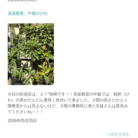
音楽教室、中庭のびわ
今日の杉並区は、２７°快晴です！！音楽教室の中庭では、枇杷（び
わ）の実がだんだん黄色く色付いて来ました。２階の高さだから１
階教室からは見えないけど、２階の事務所に来た生徒さんは是非み
てくださいね～！！
2026年05月25日
» 続きを読む