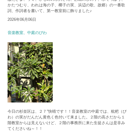
かたつむり、われは海の子、椰子の実、浜辺の歌、故郷）の一番歌
詞、作詞者を書いて、第一教室前に飾りました♪
2026年06月06日
音楽教室、中庭のびわ
今日の杉並区は、２７°快晴です！！音楽教室の中庭では、枇杷（び
わ）の実がだんだん黄色く色付いて来ました。２階の高さだから１
階教室からは見えないけど、２階の事務所に来た生徒さんは是非み
てくださいね～！！