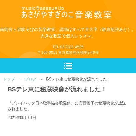
南阿佐ヶ谷駅そばの音楽教室。講師はすべて音大卒（教員免許あり）。
大きな教室で個人レッスン。
TEL:03-3311-4525
〒166-0011 東京都杉並区梅里2-40-9
トップ
›
ブログ
›
BSテレ東に秘蔵映像が流れました！
BSテレ東に秘蔵映像が流れました！
『プレイバック日本歌手協会歌謡祭』に安西愛子の秘蔵映像が放送
されました。
2021年09月01日