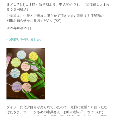
８／１７(月)１３時～新学期より、申込開始
です。（参加費１人１枚
５００円税込）
ご参加は、生徒とご家族に限らせて頂きます♪ 詳細は７月配布の、
別紙お知らせをご参照ください(^O^)
2026年06月27日
七夕飾りを作りました♪
ダイソーに七夕飾りが売られていたので、短冊に童謡１０曲（たな
ばたさま、ウミ、かもめの水兵さん、お山の杉の子、水でっぽう、