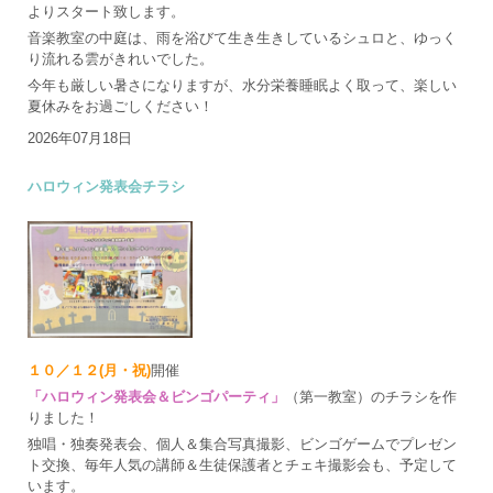
よりスタート致します。
音楽教室の中庭は、雨を浴びて生き生きしているシュロと、ゆっく
り流れる雲がきれいでした。
今年も厳しい暑さになりますが、水分栄養睡眠よく取って、楽しい
夏休みをお過ごしください！
2026年07月18日
ハロウィン発表会チラシ
１０／１２(月・祝)
開催
「ハロウィン発表会＆ビンゴパーティ」
（第一教室）のチラシを作
りました！
独唱・独奏発表会、個人＆集合写真撮影、ビンゴゲームでプレゼン
ト交換、毎年人気の講師＆生徒保護者とチェキ撮影会も、予定して
います。