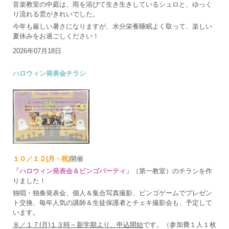
音楽教室の中庭は、雨を浴びて生き生きしているシュロと、ゆっく
り流れる雲がきれいでした。
今年も厳しい暑さになりますが、水分栄養睡眠よく取って、楽しい
夏休みをお過ごしください！
2026年07月18日
ハロウィン発表会チラシ
１０／１２(月・祝)
開催
「ハロウィン発表会＆ビンゴパーティ」
（第一教室）のチラシを作
りました！
独唱・独奏発表会、個人＆集合写真撮影、ビンゴゲームでプレゼン
ト交換、毎年人気の講師＆生徒保護者とチェキ撮影会も、予定して
います。
８／１７(月)１３時～新学期より、申込開始
です。（参加費１人１枚