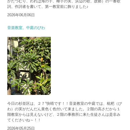
かたつむり、われは海の子、椰子の実、浜辺の歌、故郷）の一番歌
詞、作詞者を書いて、第一教室前に飾りました♪
2026年06月06日
音楽教室、中庭のびわ
今日の杉並区は、２７°快晴です！！音楽教室の中庭では、枇杷（び
わ）の実がだんだん黄色く色付いて来ました。２階の高さだから１
階教室からは見えないけど、２階の事務所に来た生徒さんは是非み
てくださいね～！！
2026年05月25日