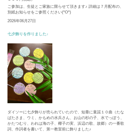
ご参加は、生徒とご家族に限らせて頂きます♪ 詳細は７月配布の、
別紙お知らせをご参照ください(^O^)
2026年06月27日
七夕飾りを作りました♪
ダイソーに七夕飾りが売られていたので、短冊に童謡１０曲（たな
ばたさま、ウミ、かもめの水兵さん、お山の杉の子、水でっぽう、
かたつむり、われは海の子、椰子の実、浜辺の歌、故郷）の一番歌
詞、作詞者を書いて、第一教室前に飾りました♪