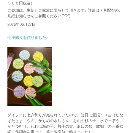
５００円税込）
ご参加は、生徒とご家族に限らせて頂きます♪ 詳細は７月配布の、
別紙お知らせをご参照ください(^O^)
2026年06月27日
七夕飾りを作りました♪
ダイソーに七夕飾りが売られていたので、短冊に童謡１０曲（たな
ばたさま、ウミ、かもめの水兵さん、お山の杉の子、水でっぽう、
かたつむり、われは海の子、椰子の実、浜辺の歌、故郷）の一番歌
詞、作詞者を書いて、第一教室前に飾りました♪