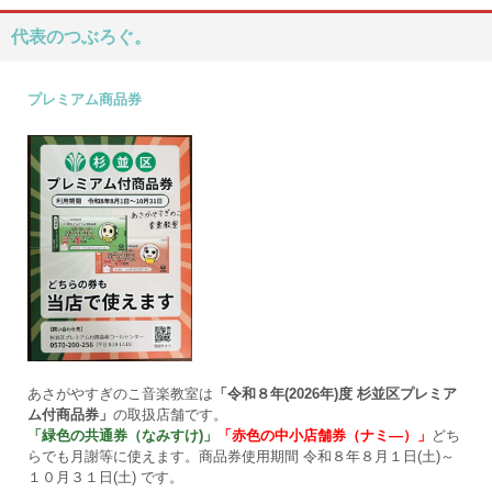
代表のつぶろぐ。
プレミアム商品券
あさがやすぎのこ音楽教室は
「令和８年(2026年)度 杉並区プレミア
ム付商品券」
の取扱店舗です。
「緑色の共通券（なみすけ)」
「赤色の中小店舗券（ナミ―）」
どち
らでも月謝等に使えます。商品券使用期間 令和８年８月１日(土)～
１０月３１日(土) です。