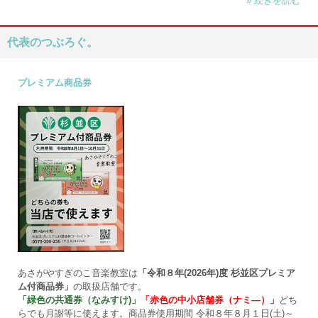
» 続きを読む
代表のつぶろぐ。
プレミアム商品券
あさがやすぎのこ音楽教室は
「令和８年(2026年)度 杉並区プレミア
ム付商品券」
の取扱店舗です。
「緑色の共通券（なみすけ)」
「赤色の中小店舗券（ナミ―）」
どち
らでも月謝等に使えます。商品券使用期間 令和８年８月１日(土)～