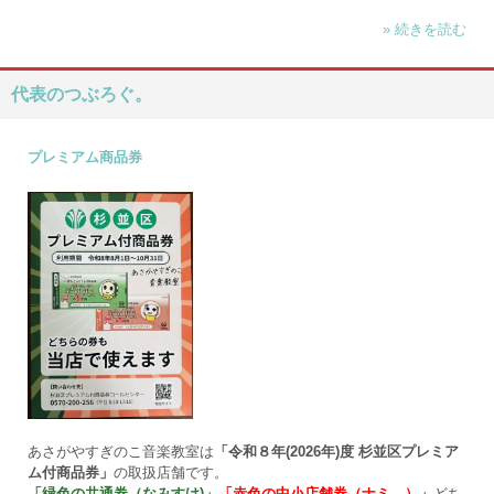
» 続きを読む
代表のつぶろぐ。
プレミアム商品券
あさがやすぎのこ音楽教室は
「令和８年(2026年)度 杉並区プレミア
ム付商品券」
の取扱店舗です。
「緑色の共通券（なみすけ)」
「赤色の中小店舗券（ナミ―）」
どち