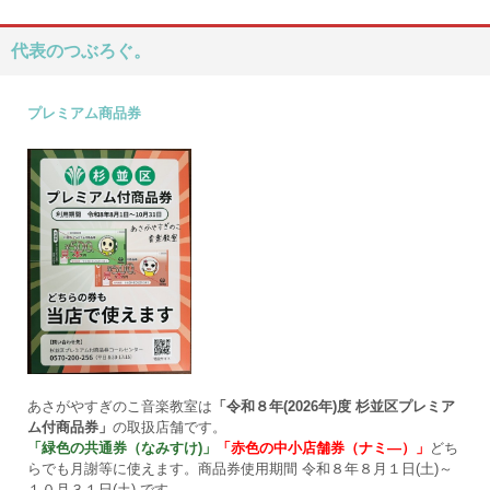
代表のつぶろぐ。
プレミアム商品券
あさがやすぎのこ音楽教室は
「令和８年(2026年)度 杉並区プレミア
ム付商品券」
の取扱店舗です。
「緑色の共通券（なみすけ)」
「赤色の中小店舗券（ナミ―）」
どち
らでも月謝等に使えます。商品券使用期間 令和８年８月１日(土)～
１０月３１日(土) です。