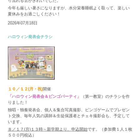
り流れる雲がきれいでした。
今年も厳しい暑さになりますが、水分栄養睡眠よく取って、楽しい
夏休みをお過ごしください！
2026年07月18日
ハロウィン発表会チラシ
１０／１２(月・祝)
開催
「ハロウィン発表会＆ビンゴパーティ」
（第一教室）のチラシを作
りました！
独唱・独奏発表会、個人＆集合写真撮影、ビンゴゲームでプレゼン
ト交換、毎年人気の講師＆生徒保護者とチェキ撮影会も、予定して
います。
８／１７(月)１３時～新学期より、申込開始
です。（参加費１人１枚
５００円税込）