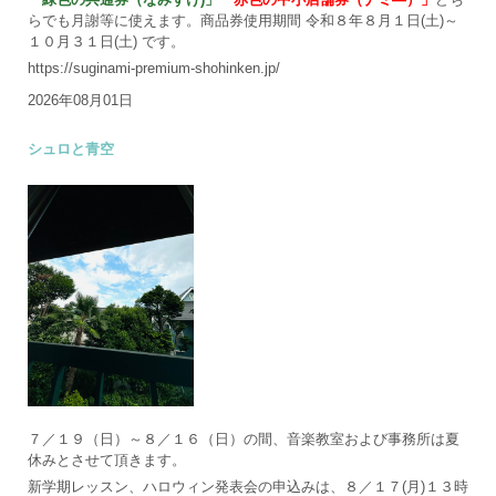
らでも月謝等に使えます。商品券使用期間 令和８年８月１日(土)～
１０月３１日(土) です。
https://suginami-premium-shohinken.jp/
2026年08月01日
シュロと青空
７／１９（日）～８／１６（日）の間、音楽教室および事務所は夏
休みとさせて頂きます。
新学期レッスン、ハロウィン発表会の申込みは、８／１７(月)１３時