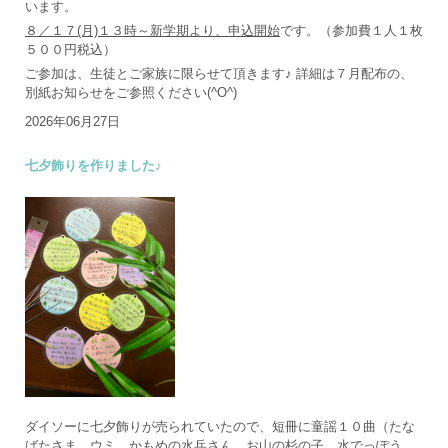
います。
８／１７(月)１３時～新学期より、申込開始
です。（参加費１人１枚
５００円税込）
ご参加は、生徒とご家族に限らせて頂きます♪ 詳細は７月配布の、
別紙お知らせをご参照ください(^O^)
2026年06月27日
七夕飾りを作りました♪
ダイソーに七夕飾りが売られていたので、短冊に童謡１０曲（たな
ばたさま、ウミ、かもめの水兵さん、お山の杉の子、水でっぽう、