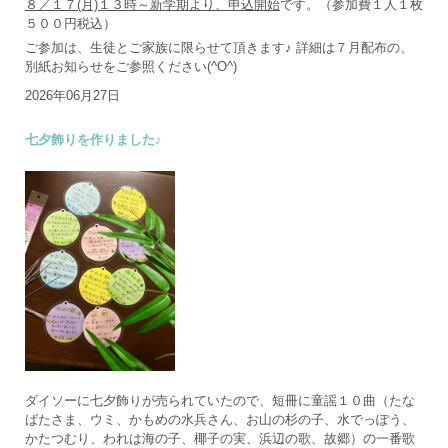
８／１７(月)１３時～新学期より、申込開始
です。（参加費１人１枚
５００円税込）
ご参加は、生徒とご家族に限らせて頂きます♪ 詳細は７月配布の、
別紙お知らせをご参照ください(^O^)
2026年06月27日
七夕飾りを作りました♪
ダイソーに七夕飾りが売られていたので、短冊に童謡１０曲（たな
ばたさま、ウミ、かもめの水兵さん、お山の杉の子、水でっぽう、
かたつむり、われは海の子、椰子の実、浜辺の歌、故郷）の一番歌