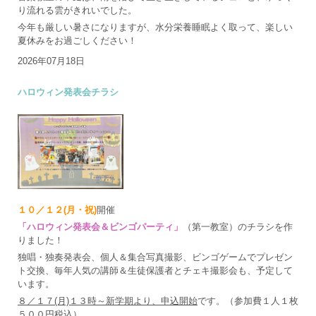
り流れる雲がきれいでした。
今年も厳しい暑さになりますが、水分栄養睡眠よく取って、楽しい
夏休みをお過ごしください！
2026年07月18日
ハロウィン発表会チラシ
１０／１２(月・祝)
開催
「ハロウィン発表会＆ビンゴパーティ」
（第一教室）のチラシを作
りました！
独唱・独奏発表会、個人＆集合写真撮影、ビンゴゲームでプレゼン
ト交換、毎年人気の講師＆生徒保護者とチェキ撮影会も、予定して
います。
８／１７(月)１３時～新学期より、申込開始
です。（参加費１人１枚
５００円税込）