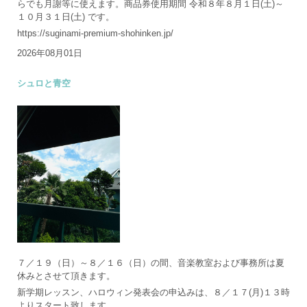
らでも月謝等に使えます。商品券使用期間 令和８年８月１日(土)～
１０月３１日(土) です。
https://suginami-premium-shohinken.jp/
2026年08月01日
シュロと青空
７／１９（日）～８／１６（日）の間、音楽教室および事務所は夏
休みとさせて頂きます。
新学期レッスン、ハロウィン発表会の申込みは、８／１７(月)１３時
よりスタート致します。