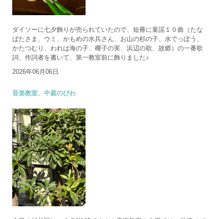
ダイソーに七夕飾りが売られていたので、短冊に童謡１０曲（たな
ばたさま、ウミ、かもめの水兵さん、お山の杉の子、水でっぽう、
かたつむり、われは海の子、椰子の実、浜辺の歌、故郷）の一番歌
詞、作詞者を書いて、第一教室前に飾りました♪
2026年06月06日
音楽教室、中庭のびわ