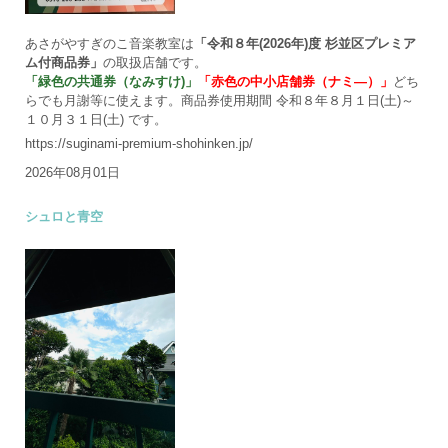
あさがやすぎのこ音楽教室は
「令和８年(2026年)度 杉並区プレミア
ム付商品券」
の取扱店舗です。
「緑色の共通券（なみすけ)」
「赤色の中小店舗券（ナミ―）」
どち
らでも月謝等に使えます。商品券使用期間 令和８年８月１日(土)～
１０月３１日(土) です。
https://suginami-premium-shohinken.jp/
2026年08月01日
シュロと青空