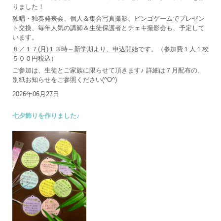
りました！
独唱・独奏発表会、個人＆集合写真撮影、ビンゴゲームでプレゼン
ト交換、毎年人気の講師＆生徒保護者とチェキ撮影会も、予定して
います。
８／１７(月)１３時～新学期より、申込開始
です。（参加費１人１枚
５００円税込）
ご参加は、生徒とご家族に限らせて頂きます♪ 詳細は７月配布の、
別紙お知らせをご参照ください(^O^)
2026年06月27日
七夕飾りを作りました♪