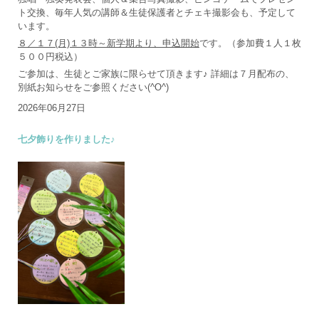
ト交換、毎年人気の講師＆生徒保護者とチェキ撮影会も、予定して
います。
８／１７(月)１３時～新学期より、申込開始
です。（参加費１人１枚
５００円税込）
ご参加は、生徒とご家族に限らせて頂きます♪ 詳細は７月配布の、
別紙お知らせをご参照ください(^O^)
2026年06月27日
七夕飾りを作りました♪