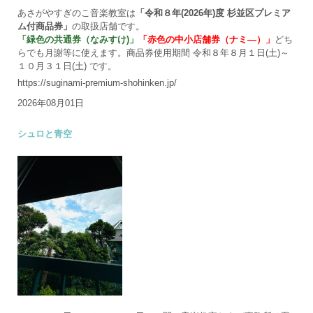
あさがやすぎのこ音楽教室は
「令和８年(2026年)度 杉並区プレミア
ム付商品券」
の取扱店舗です。
「緑色の共通券（なみすけ)」
「赤色の中小店舗券（ナミ―）」
どち
らでも月謝等に使えます。商品券使用期間 令和８年８月１日(土)～
１０月３１日(土) です。
https://suginami-premium-shohinken.jp/
2026年08月01日
シュロと青空