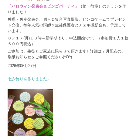
「ハロウィン発表会＆ビンゴパーティ」
（第一教室）のチラシを作
りました！
独唱・独奏発表会、個人＆集合写真撮影、ビンゴゲームでプレゼン
ト交換、毎年人気の講師＆生徒保護者とチェキ撮影会も、予定して
います。
８／１７(月)１３時～新学期より、申込開始
です。（参加費１人１枚
５００円税込）
ご参加は、生徒とご家族に限らせて頂きます♪ 詳細は７月配布の、
別紙お知らせをご参照ください(^O^)
2026年06月27日
七夕飾りを作りました♪