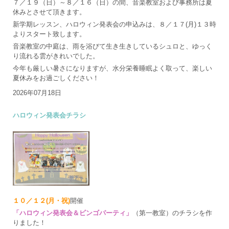
７／１９（日）～８／１６（日）の間、音楽教室および事務所は夏
休みとさせて頂きます。
新学期レッスン、ハロウィン発表会の申込みは、８／１７(月)１３時
よりスタート致します。
音楽教室の中庭は、雨を浴びて生き生きしているシュロと、ゆっく
り流れる雲がきれいでした。
今年も厳しい暑さになりますが、水分栄養睡眠よく取って、楽しい
夏休みをお過ごしください！
2026年07月18日
ハロウィン発表会チラシ
１０／１２(月・祝)
開催
「ハロウィン発表会＆ビンゴパーティ」
（第一教室）のチラシを作
りました！