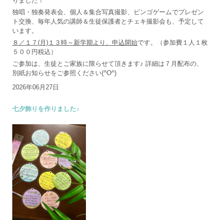
りました！
独唱・独奏発表会、個人＆集合写真撮影、ビンゴゲームでプレゼン
ト交換、毎年人気の講師＆生徒保護者とチェキ撮影会も、予定して
います。
８／１７(月)１３時～新学期より、申込開始
です。（参加費１人１枚
５００円税込）
ご参加は、生徒とご家族に限らせて頂きます♪ 詳細は７月配布の、
別紙お知らせをご参照ください(^O^)
2026年06月27日
七夕飾りを作りました♪