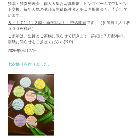
独唱・独奏発表会、個人＆集合写真撮影、ビンゴゲームでプレゼン
ト交換、毎年人気の講師＆生徒保護者とチェキ撮影会も、予定して
います。
８／１７(月)１３時～新学期より、申込開始
です。（参加費１人１枚
５００円税込）
ご参加は、生徒とご家族に限らせて頂きます♪ 詳細は７月配布の、
別紙お知らせをご参照ください(^O^)
2026年06月27日
七夕飾りを作りました♪