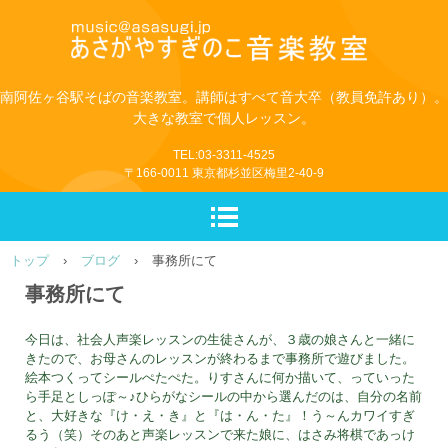
南阿佐ヶ谷駅そばの音楽教室。講師はすべて音大卒（教員免許あり）。
大きな教室で個人レッスン。
TEL:03-3311-4525
〒166-0011 東京都杉並区梅里2-40-9
トップ
›
ブログ
›
事務所にて
事務所にて
今日は、社会人声楽レッスンの生徒さんが、３歳の娘さんと一緒に
きたので、お母さんのレッスンが終わるまで事務所で遊びました。
絵本つくってシールぺたぺた。りすさんに何か描いて、っていった
ら手足としっぽ～♪ひらがなシールの中から選んだのは、自分の名前
と、大好きな『け・え・き』と『は・ん・た』！う～んカワイすぎ
るう（笑）そのあと声楽レッスンで来た娘に、はさみ将棋であっけ