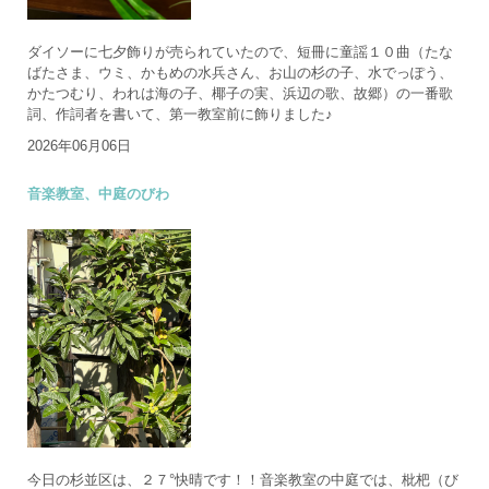
ダイソーに七夕飾りが売られていたので、短冊に童謡１０曲（たな
ばたさま、ウミ、かもめの水兵さん、お山の杉の子、水でっぽう、
かたつむり、われは海の子、椰子の実、浜辺の歌、故郷）の一番歌
詞、作詞者を書いて、第一教室前に飾りました♪
2026年06月06日
音楽教室、中庭のびわ
今日の杉並区は、２７°快晴です！！音楽教室の中庭では、枇杷（び