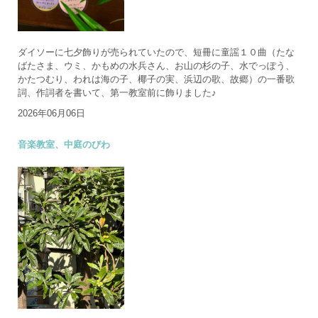
ダイソーに七夕飾りが売られていたので、短冊に童謡１０曲（たな
ばたさま、ウミ、かもめの水兵さん、お山の杉の子、水でっぽう、
かたつむり、われは海の子、椰子の実、浜辺の歌、故郷）の一番歌
詞、作詞者を書いて、第一教室前に飾りました♪
2026年06月06日
音楽教室、中庭のびわ