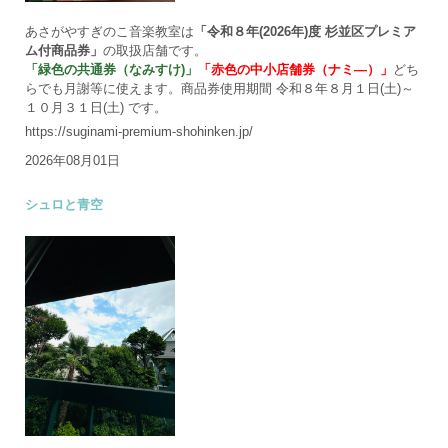
あさがやすぎのこ音楽教室は
「令和８年(2026年)度 杉並区プレミア
ム付商品券」
の取扱店舗です。
「緑色の共通券（なみすけ)」
「赤色の中小店舗券（ナミ―）」
どち
らでも月謝等に使えます。商品券使用期間 令和８年８月１日(土)～
１０月３１日(土) です。
https://suginami-premium-shohinken.jp/
2026年08月01日
シュロと青空