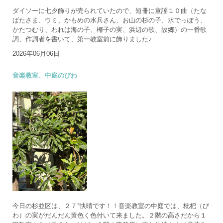
ダイソーに七夕飾りが売られていたので、短冊に童謡１０曲（たな
ばたさま、ウミ、かもめの水兵さん、お山の杉の子、水でっぽう、
かたつむり、われは海の子、椰子の実、浜辺の歌、故郷）の一番歌
詞、作詞者を書いて、第一教室前に飾りました♪
2026年06月06日
音楽教室、中庭のびわ
今日の杉並区は、２７°快晴です！！音楽教室の中庭では、枇杷（び
わ）の実がだんだん黄色く色付いて来ました。２階の高さだから１