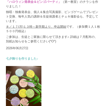
「ハロウィン発表会＆ビンゴパーティ」
（第一教室）のチラシを作
りました！
独唱・独奏発表会、個人＆集合写真撮影、ビンゴゲームでプレゼン
ト交換、毎年人気の講師＆生徒保護者とチェキ撮影会も、予定して
います。
８／１７(月)１３時～新学期より、申込開始
です。（参加費１人１枚
５００円税込）
ご参加は、生徒とご家族に限らせて頂きます♪ 詳細は７月配布の、
別紙お知らせをご参照ください(^O^)
2026年06月27日
七夕飾りを作りました♪