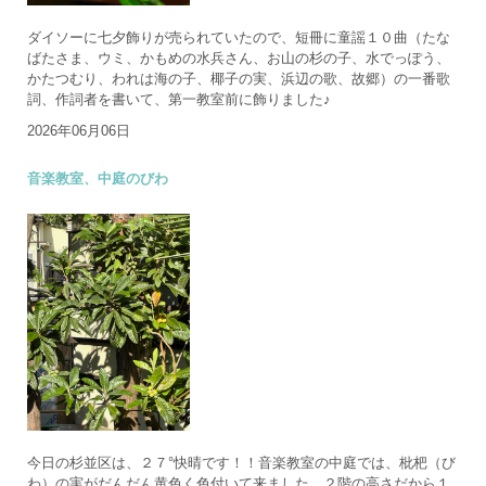
ダイソーに七夕飾りが売られていたので、短冊に童謡１０曲（たな
ばたさま、ウミ、かもめの水兵さん、お山の杉の子、水でっぽう、
かたつむり、われは海の子、椰子の実、浜辺の歌、故郷）の一番歌
詞、作詞者を書いて、第一教室前に飾りました♪
2026年06月06日
音楽教室、中庭のびわ
今日の杉並区は、２７°快晴です！！音楽教室の中庭では、枇杷（び
わ）の実がだんだん黄色く色付いて来ました。２階の高さだから１