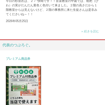
今日の杉並区は、２７°快晴です！！音楽教室の中庭では、枇杷（び
わ）の実がだんだん黄色く色付いて来ました。２階の高さだから１
階教室からは見えないけど、２階の事務所に来た生徒さんは是非み
てくださいね～！！
2026年05月25日
» 続きを読む
代表のつぶろぐ。
プレミアム商品券