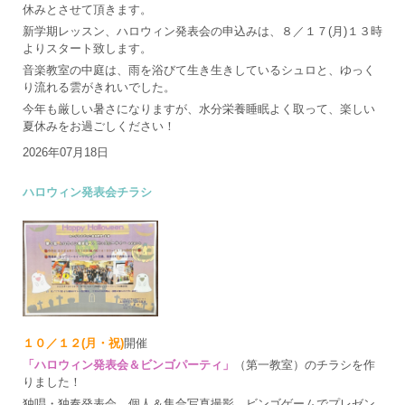
休みとさせて頂きます。
新学期レッスン、ハロウィン発表会の申込みは、８／１７(月)１３時
よりスタート致します。
音楽教室の中庭は、雨を浴びて生き生きしているシュロと、ゆっく
り流れる雲がきれいでした。
今年も厳しい暑さになりますが、水分栄養睡眠よく取って、楽しい
夏休みをお過ごしください！
2026年07月18日
ハロウィン発表会チラシ
１０／１２(月・祝)
開催
「ハロウィン発表会＆ビンゴパーティ」
（第一教室）のチラシを作
りました！
独唱・独奏発表会、個人＆集合写真撮影、ビンゴゲームでプレゼン