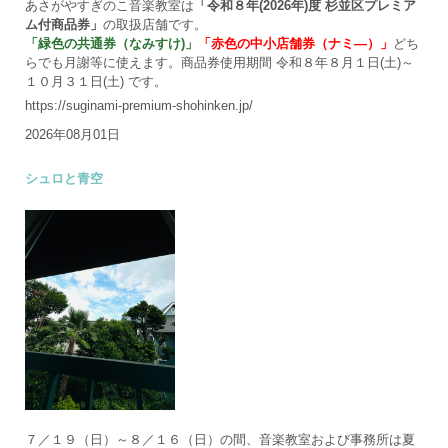
あさがやすぎのこ音楽教室は
「令和８年(2026年)度 杉並区プレミア
ム付商品券」
の取扱店舗です。
「緑色の共通券（なみすけ)」
「赤色の中小店舗券（ナミ―）」
どち
らでも月謝等に使えます。商品券使用期間 令和８年８月１日(土)～
１０月３１日(土) です。
https://suginami-premium-shohinken.jp/
2026年08月01日
シュロと青空
７／１９（日）～８／１６（日）の間、音楽教室および事務所は夏