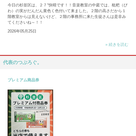
今日の杉並区は、２７°快晴です！！音楽教室の中庭では、枇杷（び
わ）の実がだんだん黄色く色付いて来ました。２階の高さだから１
階教室からは見えないけど、２階の事務所に来た生徒さんは是非み
てくださいね～！！
2026年05月25日
» 続きを読む
代表のつぶろぐ。
プレミアム商品券