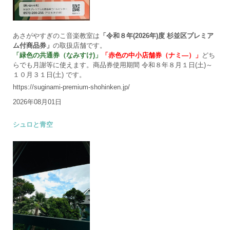
あさがやすぎのこ音楽教室は
「令和８年(2026年)度 杉並区プレミア
ム付商品券」
の取扱店舗です。
「緑色の共通券（なみすけ)」
「赤色の中小店舗券（ナミ―）」
どち
らでも月謝等に使えます。商品券使用期間 令和８年８月１日(土)～
１０月３１日(土) です。
https://suginami-premium-shohinken.jp/
2026年08月01日
シュロと青空