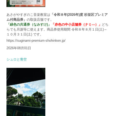
あさがやすぎのこ音楽教室は
「令和８年(2026年)度 杉並区プレミア
ム付商品券」
の取扱店舗です。
「緑色の共通券（なみすけ)」
「赤色の中小店舗券（ナミ―）」
どち
らでも月謝等に使えます。商品券使用期間 令和８年８月１日(土)～
１０月３１日(土) です。
https://suginami-premium-shohinken.jp/
2026年08月01日
シュロと青空