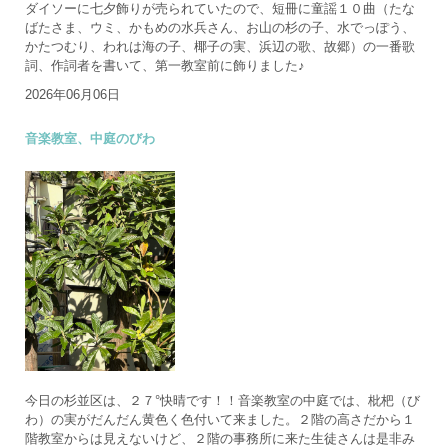
ダイソーに七夕飾りが売られていたので、短冊に童謡１０曲（たな
ばたさま、ウミ、かもめの水兵さん、お山の杉の子、水でっぽう、
かたつむり、われは海の子、椰子の実、浜辺の歌、故郷）の一番歌
詞、作詞者を書いて、第一教室前に飾りました♪
2026年06月06日
音楽教室、中庭のびわ
今日の杉並区は、２７°快晴です！！音楽教室の中庭では、枇杷（び
わ）の実がだんだん黄色く色付いて来ました。２階の高さだから１
階教室からは見えないけど、２階の事務所に来た生徒さんは是非み