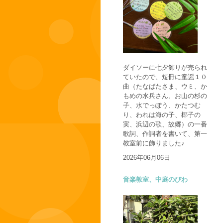
ダイソーに七夕飾りが売られ
ていたので、短冊に童謡１０
曲（たなばたさま、ウミ、か
もめの水兵さん、お山の杉の
子、水でっぽう、かたつむ
り、われは海の子、椰子の
実、浜辺の歌、故郷）の一番
歌詞、作詞者を書いて、第一
教室前に飾りました♪
2026年06月06日
音楽教室、中庭のびわ