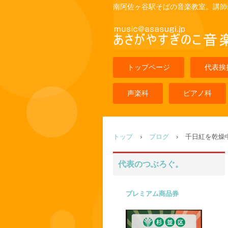
南阿佐ヶ谷駅そばの音楽教室。講師
トップページ
代表挨
声楽科
ピアノ科
トップ
›
ブログ
›
千日紅を乾燥
代表のつぶろぐ。
プレミアム商品券