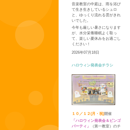
音楽教室の中庭は、雨を浴び
て生き生きしているシュロ
と、ゆっくり流れる雲がきれ
いでした。
今年も厳しい暑さになります
が、水分栄養睡眠よく取っ
て、楽しい夏休みをお過ごし
ください！
2026年07月18日
ハロウィン発表会チラシ
１０／１２(月・祝)
開催
「ハロウィン発表会＆ビンゴ
パーティ」
（第一教室）のチ