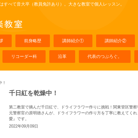
はすべて音大卒（教員免許あり）。大きな教室で個人レッスン。
拶
前身略歴
講師紹介①
講師紹介②
リコーダー科
沿革
代表のつぶろぐ。
中！
千日紅を乾燥中！
第二教室で摘んだ千日紅で、ドライフラワー作りに挑戦！関東管区警察
元警察官の原明徳さんが、ドライフラワーの作り方を丁寧に教えてくれ
愛』です。
2022年09月09日