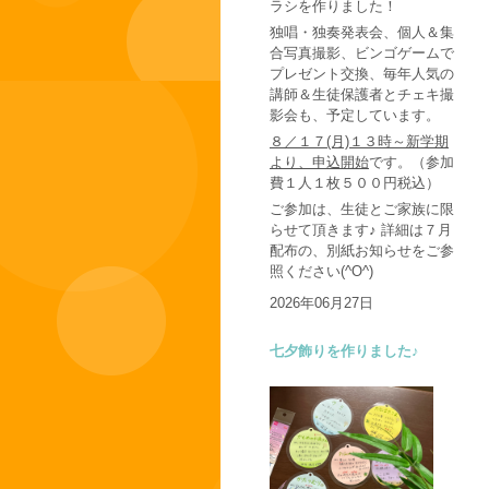
ラシを作りました！
独唱・独奏発表会、個人＆集
合写真撮影、ビンゴゲームで
プレゼント交換、毎年人気の
講師＆生徒保護者とチェキ撮
影会も、予定しています。
８／１７(月)１３時～新学期
より、申込開始
です。（参加
費１人１枚５００円税込）
ご参加は、生徒とご家族に限
らせて頂きます♪ 詳細は７月
配布の、別紙お知らせをご参
照ください(^O^)
2026年06月27日
七夕飾りを作りました♪