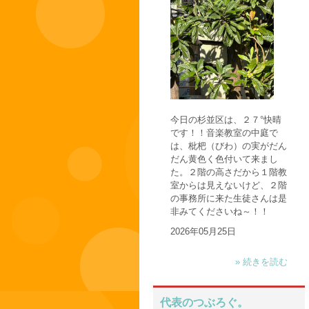
今日の杉並区は、２７°快晴
です！！音楽教室の中庭で
は、枇杷（びわ）の実がだん
だん黄色く色付いて来まし
た。２階の高さだから１階教
室からは見えないけど、２階
の事務所に来た生徒さんは是
非みてくださいね～！！
2026年05月25日
» 続きを読む
代表のつぶろぐ。