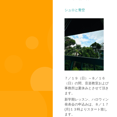
シュロと青空
７／１９（日）～８／１６
（日）の間、音楽教室および
事務所は夏休みとさせて頂き
ます。
新学期レッスン、ハロウィン
発表会の申込みは、８／１７
(月)１３時よりスタート致し
ます。