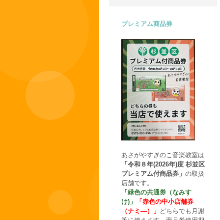
プレミアム商品券
あさがやすぎのこ音楽教室は
「令和８年(2026年)度 杉並区
プレミアム付商品券」
の取扱
店舗です。
「緑色の共通券（なみす
け)」
「赤色の中小店舗券
（ナミ―）」
どちらでも月謝