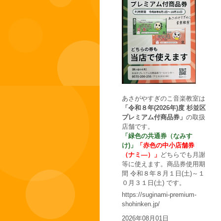
あさがやすぎのこ音楽教室は
「令和８年(2026年)度 杉並区
プレミアム付商品券」
の取扱
店舗です。
「緑色の共通券（なみす
け)」
「赤色の中小店舗券
（ナミ―）」
どちらでも月謝
等に使えます。商品券使用期
間 令和８年８月１日(土)～１
０月３１日(土) です。
https://suginami-premium-
shohinken.jp/
2026年08月01日