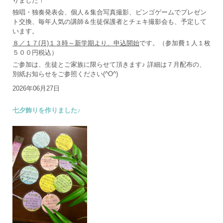
りました！
独唱・独奏発表会、個人＆集合写真撮影、ビンゴゲームでプレゼン
ト交換、毎年人気の講師＆生徒保護者とチェキ撮影会も、予定して
います。
８／１７(月)１３時～新学期より、申込開始
です。（参加費１人１枚
５００円税込）
ご参加は、生徒とご家族に限らせて頂きます♪ 詳細は７月配布の、
別紙お知らせをご参照ください(^O^)
2026年06月27日
七夕飾りを作りました♪