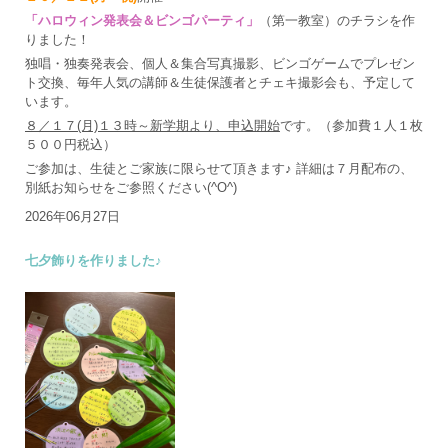
「ハロウィン発表会＆ビンゴパーティ」
（第一教室）のチラシを作
りました！
独唱・独奏発表会、個人＆集合写真撮影、ビンゴゲームでプレゼン
ト交換、毎年人気の講師＆生徒保護者とチェキ撮影会も、予定して
います。
８／１７(月)１３時～新学期より、申込開始
です。（参加費１人１枚
５００円税込）
ご参加は、生徒とご家族に限らせて頂きます♪ 詳細は７月配布の、
別紙お知らせをご参照ください(^O^)
2026年06月27日
七夕飾りを作りました♪