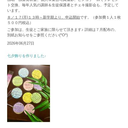
ト交換、毎年人気の講師＆生徒保護者とチェキ撮影会も、予定して
います。
８／１７(月)１３時～新学期より、申込開始
です。（参加費１人１枚
５００円税込）
ご参加は、生徒とご家族に限らせて頂きます♪ 詳細は７月配布の、
別紙お知らせをご参照ください(^O^)
2026年06月27日
七夕飾りを作りました♪