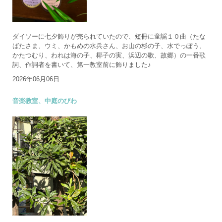
ダイソーに七夕飾りが売られていたので、短冊に童謡１０曲（たな
ばたさま、ウミ、かもめの水兵さん、お山の杉の子、水でっぽう、
かたつむり、われは海の子、椰子の実、浜辺の歌、故郷）の一番歌
詞、作詞者を書いて、第一教室前に飾りました♪
2026年06月06日
音楽教室、中庭のびわ