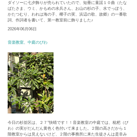
ダイソーに七夕飾りが売られていたので、短冊に童謡１０曲（たな
ばたさま、ウミ、かもめの水兵さん、お山の杉の子、水でっぽう、
かたつむり、われは海の子、椰子の実、浜辺の歌、故郷）の一番歌
詞、作詞者を書いて、第一教室前に飾りました♪
2026年06月06日
音楽教室、中庭のびわ
今日の杉並区は、２７°快晴です！！音楽教室の中庭では、枇杷（び
わ）の実がだんだん黄色く色付いて来ました。２階の高さだから１
階教室からは見えないけど、２階の事務所に来た生徒さんは是非み