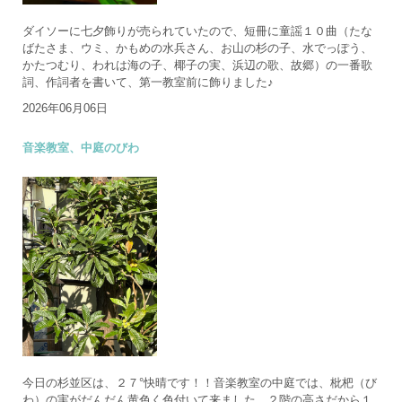
ダイソーに七夕飾りが売られていたので、短冊に童謡１０曲（たな
ばたさま、ウミ、かもめの水兵さん、お山の杉の子、水でっぽう、
かたつむり、われは海の子、椰子の実、浜辺の歌、故郷）の一番歌
詞、作詞者を書いて、第一教室前に飾りました♪
2026年06月06日
音楽教室、中庭のびわ
今日の杉並区は、２７°快晴です！！音楽教室の中庭では、枇杷（び
わ）の実がだんだん黄色く色付いて来ました。２階の高さだから１