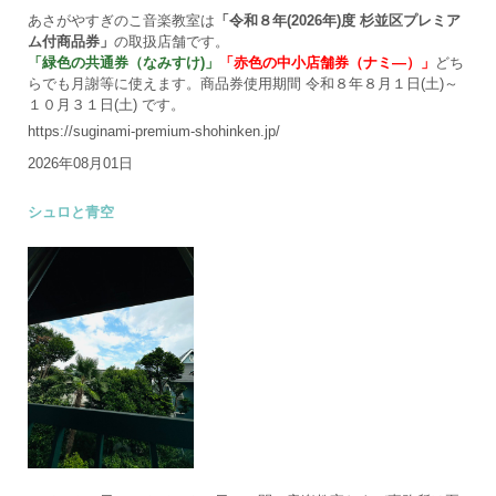
あさがやすぎのこ音楽教室は
「令和８年(2026年)度 杉並区プレミア
ム付商品券」
の取扱店舗です。
「緑色の共通券（なみすけ)」
「赤色の中小店舗券（ナミ―）」
どち
らでも月謝等に使えます。商品券使用期間 令和８年８月１日(土)～
１０月３１日(土) です。
https://suginami-premium-shohinken.jp/
2026年08月01日
シュロと青空