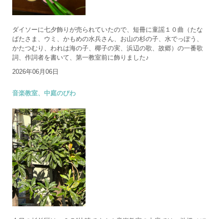
ダイソーに七夕飾りが売られていたので、短冊に童謡１０曲（たな
ばたさま、ウミ、かもめの水兵さん、お山の杉の子、水でっぽう、
かたつむり、われは海の子、椰子の実、浜辺の歌、故郷）の一番歌
詞、作詞者を書いて、第一教室前に飾りました♪
2026年06月06日
音楽教室、中庭のびわ