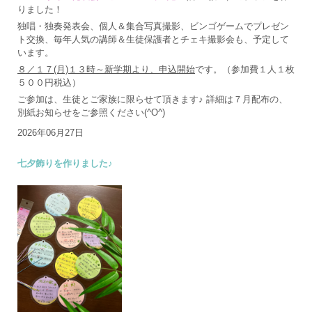
りました！
独唱・独奏発表会、個人＆集合写真撮影、ビンゴゲームでプレゼン
ト交換、毎年人気の講師＆生徒保護者とチェキ撮影会も、予定して
います。
８／１７(月)１３時～新学期より、申込開始
です。（参加費１人１枚
５００円税込）
ご参加は、生徒とご家族に限らせて頂きます♪ 詳細は７月配布の、
別紙お知らせをご参照ください(^O^)
2026年06月27日
七夕飾りを作りました♪