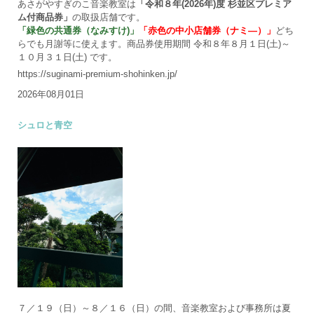
あさがやすぎのこ音楽教室は
「令和８年(2026年)度 杉並区プレミア
ム付商品券」
の取扱店舗です。
「緑色の共通券（なみすけ)」
「赤色の中小店舗券（ナミ―）」
どち
らでも月謝等に使えます。商品券使用期間 令和８年８月１日(土)～
１０月３１日(土) です。
https://suginami-premium-shohinken.jp/
2026年08月01日
シュロと青空
７／１９（日）～８／１６（日）の間、音楽教室および事務所は夏