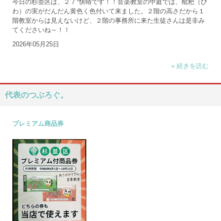
今日の杉並区は、２７°快晴です！！音楽教室の中庭では、枇杷（び
わ）の実がだんだん黄色く色付いて来ました。２階の高さだから１
階教室からは見えないけど、２階の事務所に来た生徒さんは是非み
てくださいね～！！
2026年05月25日
» 続きを読む
代表のつぶろぐ。
プレミアム商品券