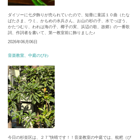
ダイソーに七夕飾りが売られていたので、短冊に童謡１０曲（たな
ばたさま、ウミ、かもめの水兵さん、お山の杉の子、水でっぽう、
かたつむり、われは海の子、椰子の実、浜辺の歌、故郷）の一番歌
詞、作詞者を書いて、第一教室前に飾りました♪
2026年06月06日
音楽教室、中庭のびわ
今日の杉並区は、２７°快晴です！！音楽教室の中庭では、枇杷（び