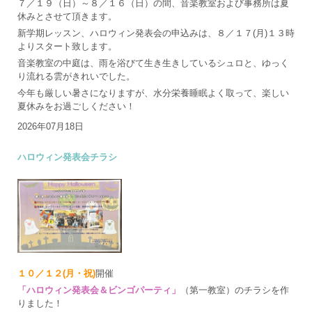
７／１９（日）～８／１６（日）の間、音楽教室および事務所は夏
休みとさせて頂きます。
新学期レッスン、ハロウィン発表会の申込みは、８／１７(月)１３時
よりスタート致します。
音楽教室の中庭は、雨を浴びて生き生きしているシュロと、ゆっく
り流れる雲がきれいでした。
今年も厳しい暑さになりますが、水分栄養睡眠よく取って、楽しい
夏休みをお過ごしください！
2026年07月18日
ハロウィン発表会チラシ
１０／１２(月・祝)
開催
「ハロウィン発表会＆ビンゴパーティ」
（第一教室）のチラシを作
りました！