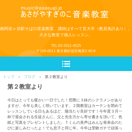
南阿佐ヶ谷駅そばの音楽教室。講師はすべて音大卒（教員免許あり）。
大きな教室で個人レッスン。
TEL:03-3311-4525
〒166-0011 東京都杉並区梅里2-40-9
トップ
›
ブログ
›
第２教室より
第２教室より
今日はとっても暖かい一日でした！窓際に３鉢のシクラメンがあり
ますが、今年も美しく咲いています。２階教室はカーテンを閉めて
レッスンしている日もあるほど、陽当たり良好です！今年度３月一
杯で退会される生徒さんに、父と先生方から寄せ書きを頂いて、色
紙と写真をプレゼントしました。Ｔくんの美声はみんな発表会のた
びに楽しみだったよ！でも息子と同じ年。今年は受験ガチで頑張っ