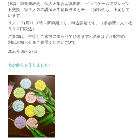
独唱・独奏発表会、個人＆集合写真撮影、ビンゴゲームでプレゼン
ト交換、毎年人気の講師＆生徒保護者とチェキ撮影会も、予定して
います。
８／１７(月)１３時～新学期より、申込開始
です。（参加費１人１枚
５００円税込）
ご参加は、生徒とご家族に限らせて頂きます♪ 詳細は７月配布の、
別紙お知らせをご参照ください(^O^)
2026年06月27日
七夕飾りを作りました♪