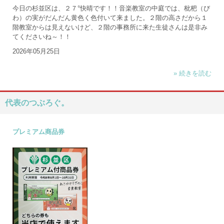
今日の杉並区は、２７°快晴です！！音楽教室の中庭では、枇杷（び
わ）の実がだんだん黄色く色付いて来ました。２階の高さだから１
階教室からは見えないけど、２階の事務所に来た生徒さんは是非み
てくださいね～！！
2026年05月25日
» 続きを読む
代表のつぶろぐ。
プレミアム商品券