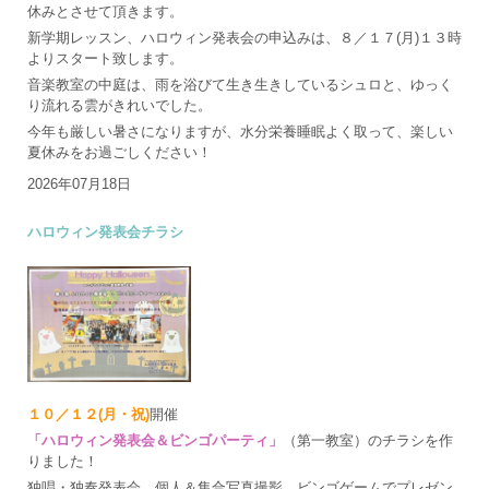
休みとさせて頂きます。
新学期レッスン、ハロウィン発表会の申込みは、８／１７(月)１３時
よりスタート致します。
音楽教室の中庭は、雨を浴びて生き生きしているシュロと、ゆっく
り流れる雲がきれいでした。
今年も厳しい暑さになりますが、水分栄養睡眠よく取って、楽しい
夏休みをお過ごしください！
2026年07月18日
ハロウィン発表会チラシ
１０／１２(月・祝)
開催
「ハロウィン発表会＆ビンゴパーティ」
（第一教室）のチラシを作
りました！
独唱・独奏発表会、個人＆集合写真撮影、ビンゴゲームでプレゼン