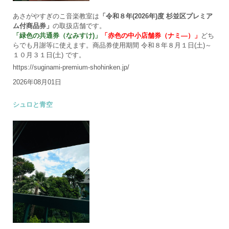
あさがやすぎのこ音楽教室は
「令和８年(2026年)度 杉並区プレミア
ム付商品券」
の取扱店舗です。
「緑色の共通券（なみすけ)」
「赤色の中小店舗券（ナミ―）」
どち
らでも月謝等に使えます。商品券使用期間 令和８年８月１日(土)～
１０月３１日(土) です。
https://suginami-premium-shohinken.jp/
2026年08月01日
シュロと青空