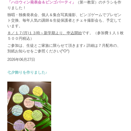
「ハロウィン発表会＆ビンゴパーティ」
（第一教室）のチラシを作
りました！
独唱・独奏発表会、個人＆集合写真撮影、ビンゴゲームでプレゼン
ト交換、毎年人気の講師＆生徒保護者とチェキ撮影会も、予定して
います。
８／１７(月)１３時～新学期より、申込開始
です。（参加費１人１枚
５００円税込）
ご参加は、生徒とご家族に限らせて頂きます♪ 詳細は７月配布の、
別紙お知らせをご参照ください(^O^)
2026年06月27日
七夕飾りを作りました♪