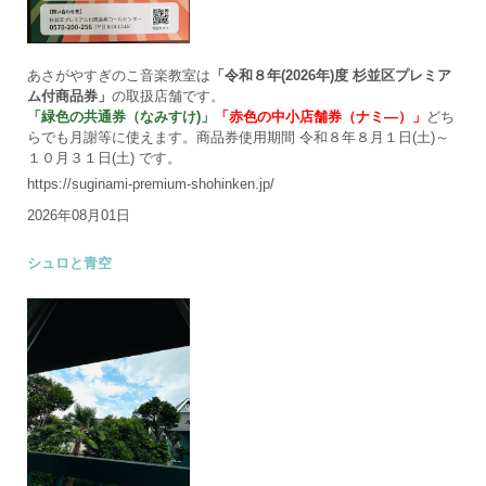
あさがやすぎのこ音楽教室は
「令和８年(2026年)度 杉並区プレミア
ム付商品券」
の取扱店舗です。
「緑色の共通券（なみすけ)」
「赤色の中小店舗券（ナミ―）」
どち
らでも月謝等に使えます。商品券使用期間 令和８年８月１日(土)～
１０月３１日(土) です。
https://suginami-premium-shohinken.jp/
2026年08月01日
シュロと青空