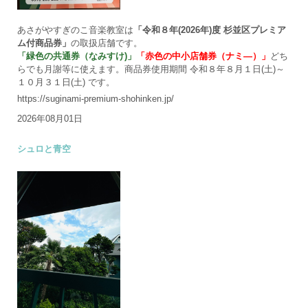
あさがやすぎのこ音楽教室は
「令和８年(2026年)度 杉並区プレミア
ム付商品券」
の取扱店舗です。
「緑色の共通券（なみすけ)」
「赤色の中小店舗券（ナミ―）」
どち
らでも月謝等に使えます。商品券使用期間 令和８年８月１日(土)～
１０月３１日(土) です。
https://suginami-premium-shohinken.jp/
2026年08月01日
シュロと青空