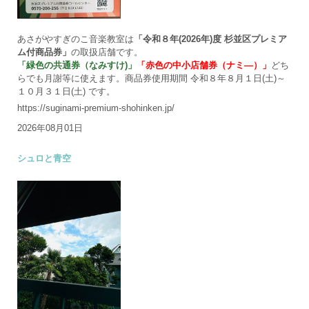
あさがやすぎのこ音楽教室は
「令和８年(2026年)度 杉並区プレミア
ム付商品券」
の取扱店舗です。
「緑色の共通券（なみすけ)」
「赤色の中小店舗券（ナミ―）」
どち
らでも月謝等に使えます。商品券使用期間 令和８年８月１日(土)～
１０月３１日(土) です。
https://suginami-premium-shohinken.jp/
2026年08月01日
シュロと青空