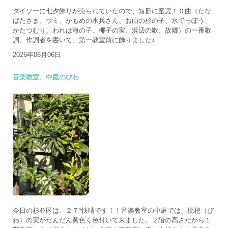
ダイソーに七夕飾りが売られていたので、短冊に童謡１０曲（たな
ばたさま、ウミ、かもめの水兵さん、お山の杉の子、水でっぽう、
かたつむり、われは海の子、椰子の実、浜辺の歌、故郷）の一番歌
詞、作詞者を書いて、第一教室前に飾りました♪
2026年06月06日
音楽教室、中庭のびわ
今日の杉並区は、２７°快晴です！！音楽教室の中庭では、枇杷（び
わ）の実がだんだん黄色く色付いて来ました。２階の高さだから１