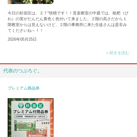
今日の杉並区は、２７°快晴です！！音楽教室の中庭では、枇杷（び
わ）の実がだんだん黄色く色付いて来ました。２階の高さだから１
階教室からは見えないけど、２階の事務所に来た生徒さんは是非み
てくださいね～！！
2026年05月25日
» 続きを読む
代表のつぶろぐ。
プレミアム商品券