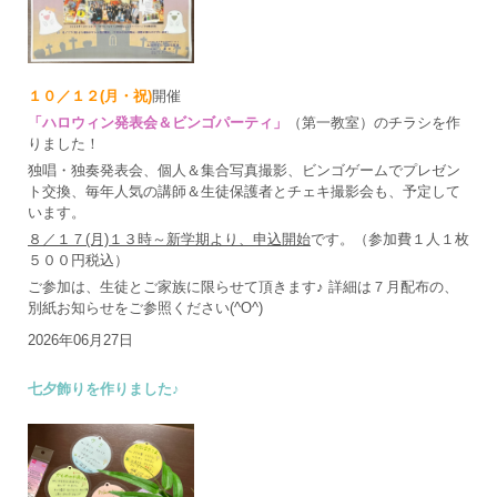
１０／１２(月・祝)
開催
「ハロウィン発表会＆ビンゴパーティ」
（第一教室）のチラシを作
りました！
独唱・独奏発表会、個人＆集合写真撮影、ビンゴゲームでプレゼン
ト交換、毎年人気の講師＆生徒保護者とチェキ撮影会も、予定して
います。
８／１７(月)１３時～新学期より、申込開始
です。（参加費１人１枚
５００円税込）
ご参加は、生徒とご家族に限らせて頂きます♪ 詳細は７月配布の、
別紙お知らせをご参照ください(^O^)
2026年06月27日
七夕飾りを作りました♪