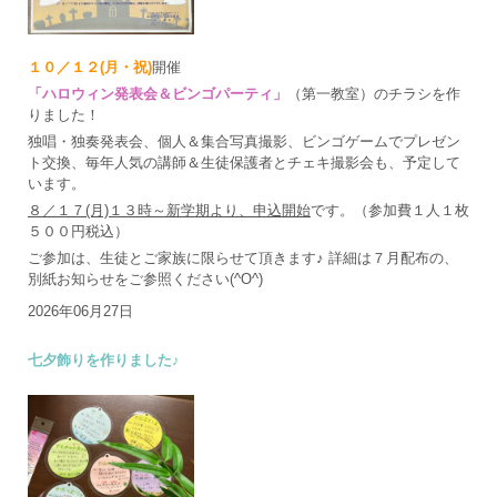
１０／１２(月・祝)
開催
「ハロウィン発表会＆ビンゴパーティ」
（第一教室）のチラシを作
りました！
独唱・独奏発表会、個人＆集合写真撮影、ビンゴゲームでプレゼン
ト交換、毎年人気の講師＆生徒保護者とチェキ撮影会も、予定して
います。
８／１７(月)１３時～新学期より、申込開始
です。（参加費１人１枚
５００円税込）
ご参加は、生徒とご家族に限らせて頂きます♪ 詳細は７月配布の、
別紙お知らせをご参照ください(^O^)
2026年06月27日
七夕飾りを作りました♪