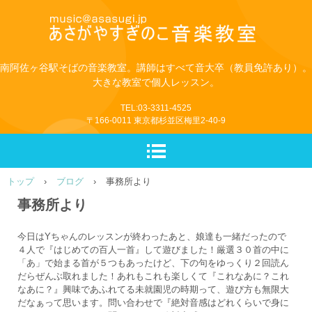
南阿佐ヶ谷駅そばの音楽教室。講師はすべて音大卒（教員免許あり）。
大きな教室で個人レッスン。
TEL:03-3311-4525
〒166-0011 東京都杉並区梅里2-40-9
トップ
›
ブログ
›
事務所より
事務所より
今日はYちゃんのレッスンが終わったあと、娘達も一緒だったので
４人で『はじめての百人一首』して遊びました！厳選３０首の中に
「あ」で始まる首が５つもあったけど、下の句をゆっくり２回読ん
だらぜんぶ取れました！あれもこれも楽しくて『これなあに？これ
なあに？』興味であふれてる未就園児の時期って、遊び方も無限大
だなぁって思います。問い合わせで『絶対音感はどれくらいで身に