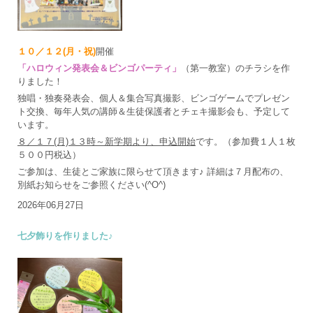
１０／１２(月・祝)
開催
「ハロウィン発表会＆ビンゴパーティ」
（第一教室）のチラシを作
りました！
独唱・独奏発表会、個人＆集合写真撮影、ビンゴゲームでプレゼン
ト交換、毎年人気の講師＆生徒保護者とチェキ撮影会も、予定して
います。
８／１７(月)１３時～新学期より、申込開始
です。（参加費１人１枚
５００円税込）
ご参加は、生徒とご家族に限らせて頂きます♪ 詳細は７月配布の、
別紙お知らせをご参照ください(^O^)
2026年06月27日
七夕飾りを作りました♪