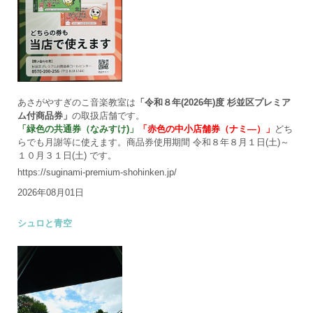
あさがやすぎのこ音楽教室は
「令和８年(2026年)度 杉並区プレミア
ム付商品券」
の取扱店舗です。
「緑色の共通券（なみすけ)」
「赤色の中小店舗券（ナミ―）」
どち
らでも月謝等に使えます。商品券使用期間 令和８年８月１日(土)～
１０月３１日(土) です。
https://suginami-premium-shohinken.jp/
2026年08月01日
シュロと青空