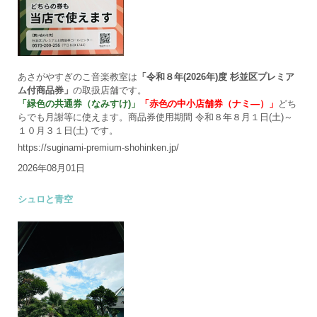
あさがやすぎのこ音楽教室は
「令和８年(2026年)度 杉並区プレミア
ム付商品券」
の取扱店舗です。
「緑色の共通券（なみすけ)」
「赤色の中小店舗券（ナミ―）」
どち
らでも月謝等に使えます。商品券使用期間 令和８年８月１日(土)～
１０月３１日(土) です。
https://suginami-premium-shohinken.jp/
2026年08月01日
シュロと青空