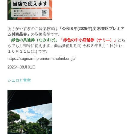
あさがやすぎのこ音楽教室は
「令和８年(2026年)度 杉並区プレミア
ム付商品券」
の取扱店舗です。
「緑色の共通券（なみすけ)」
「赤色の中小店舗券（ナミ―）」
どち
らでも月謝等に使えます。商品券使用期間 令和８年８月１日(土)～
１０月３１日(土) です。
https://suginami-premium-shohinken.jp/
2026年08月01日
シュロと青空