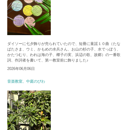
ダイソーに七夕飾りが売られていたので、短冊に童謡１０曲（たな
ばたさま、ウミ、かもめの水兵さん、お山の杉の子、水でっぽう、
かたつむり、われは海の子、椰子の実、浜辺の歌、故郷）の一番歌
詞、作詞者を書いて、第一教室前に飾りました♪
2026年06月06日
音楽教室、中庭のびわ