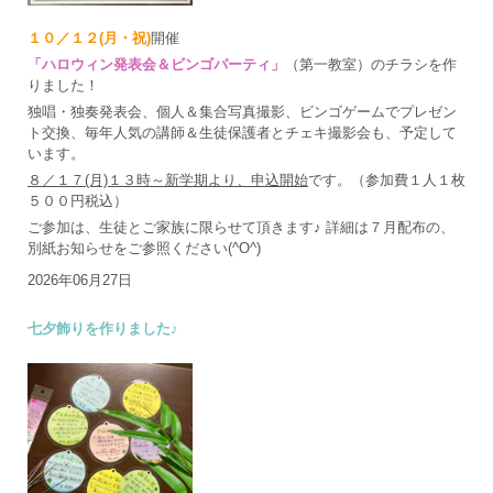
１０／１２(月・祝)
開催
「ハロウィン発表会＆ビンゴパーティ」
（第一教室）のチラシを作
りました！
独唱・独奏発表会、個人＆集合写真撮影、ビンゴゲームでプレゼン
ト交換、毎年人気の講師＆生徒保護者とチェキ撮影会も、予定して
います。
８／１７(月)１３時～新学期より、申込開始
です。（参加費１人１枚
５００円税込）
ご参加は、生徒とご家族に限らせて頂きます♪ 詳細は７月配布の、
別紙お知らせをご参照ください(^O^)
2026年06月27日
七夕飾りを作りました♪