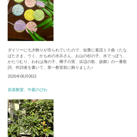
ダイソーに七夕飾りが売られていたので、短冊に童謡１０曲（たな
ばたさま、ウミ、かもめの水兵さん、お山の杉の子、水でっぽう、
かたつむり、われは海の子、椰子の実、浜辺の歌、故郷）の一番歌
詞、作詞者を書いて、第一教室前に飾りました♪
2026年06月06日
音楽教室、中庭のびわ