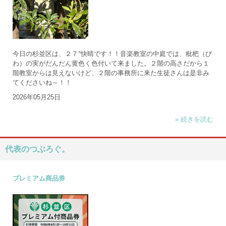
今日の杉並区は、２７°快晴です！！音楽教室の中庭では、枇杷（び
わ）の実がだんだん黄色く色付いて来ました。２階の高さだから１
階教室からは見えないけど、２階の事務所に来た生徒さんは是非み
てくださいね～！！
2026年05月25日
» 続きを読む
代表のつぶろぐ。
プレミアム商品券