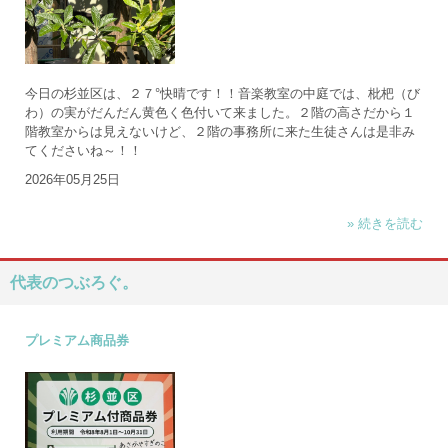
今日の杉並区は、２７°快晴です！！音楽教室の中庭では、枇杷（び
わ）の実がだんだん黄色く色付いて来ました。２階の高さだから１
階教室からは見えないけど、２階の事務所に来た生徒さんは是非み
てくださいね～！！
2026年05月25日
» 続きを読む
代表のつぶろぐ。
プレミアム商品券