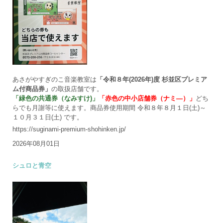
あさがやすぎのこ音楽教室は
「令和８年(2026年)度 杉並区プレミア
ム付商品券」
の取扱店舗です。
「緑色の共通券（なみすけ)」
「赤色の中小店舗券（ナミ―）」
どち
らでも月謝等に使えます。商品券使用期間 令和８年８月１日(土)～
１０月３１日(土) です。
https://suginami-premium-shohinken.jp/
2026年08月01日
シュロと青空