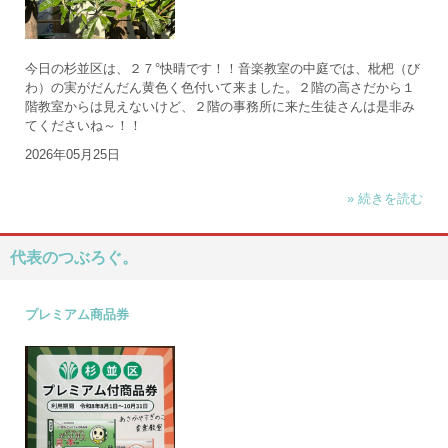
今日の杉並区は、２７°快晴です！！音楽教室の中庭では、枇杷（び
わ）の実がだんだん黄色く色付いて来ました。２階の高さだから１
階教室からは見えないけど、２階の事務所に来た生徒さんは是非み
てくださいね～！！
2026年05月25日
» 続きを読む
代表のつぶろぐ。
プレミアム商品券