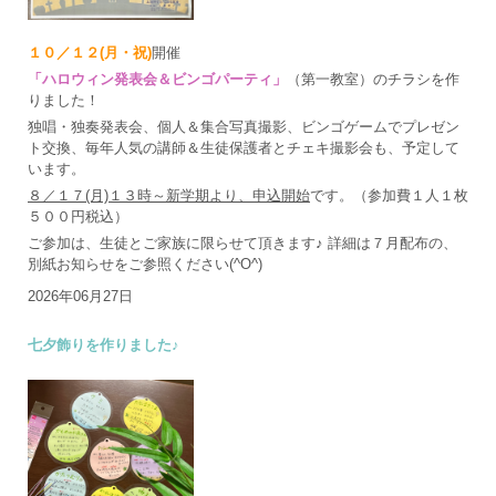
１０／１２(月・祝)
開催
「ハロウィン発表会＆ビンゴパーティ」
（第一教室）のチラシを作
りました！
独唱・独奏発表会、個人＆集合写真撮影、ビンゴゲームでプレゼン
ト交換、毎年人気の講師＆生徒保護者とチェキ撮影会も、予定して
います。
８／１７(月)１３時～新学期より、申込開始
です。（参加費１人１枚
５００円税込）
ご参加は、生徒とご家族に限らせて頂きます♪ 詳細は７月配布の、
別紙お知らせをご参照ください(^O^)
2026年06月27日
七夕飾りを作りました♪