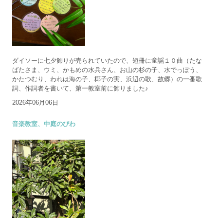
ダイソーに七夕飾りが売られていたので、短冊に童謡１０曲（たな
ばたさま、ウミ、かもめの水兵さん、お山の杉の子、水でっぽう、
かたつむり、われは海の子、椰子の実、浜辺の歌、故郷）の一番歌
詞、作詞者を書いて、第一教室前に飾りました♪
2026年06月06日
音楽教室、中庭のびわ