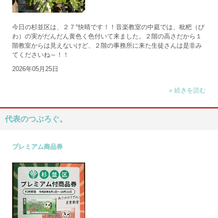
今日の杉並区は、２７°快晴です！！音楽教室の中庭では、枇杷（び
わ）の実がだんだん黄色く色付いて来ました。２階の高さだから１
階教室からは見えないけど、２階の事務所に来た生徒さんは是非み
てくださいね～！！
2026年05月25日
» 続きを読む
代表のつぶろぐ。
プレミアム商品券