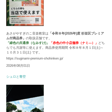
あさがやすぎのこ音楽教室は
「令和８年(2026年)度 杉並区プレミア
ム付商品券」
の取扱店舗です。
「緑色の共通券（なみすけ)」
「赤色の中小店舗券（ナミ―）」
どち
らでも月謝等に使えます。商品券使用期間 令和８年８月１日(土)～
１０月３１日(土) です。
https://suginami-premium-shohinken.jp/
2026年08月01日
シュロと青空