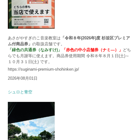
あさがやすぎのこ音楽教室は
「令和８年(2026年)度 杉並区プレミア
ム付商品券」
の取扱店舗です。
「緑色の共通券（なみすけ)」
「赤色の中小店舗券（ナミ―）」
どち
らでも月謝等に使えます。商品券使用期間 令和８年８月１日(土)～
１０月３１日(土) です。
https://suginami-premium-shohinken.jp/
2026年08月01日
シュロと青空