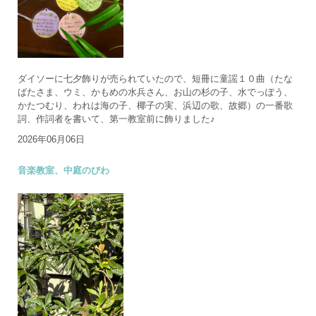
ダイソーに七夕飾りが売られていたので、短冊に童謡１０曲（たな
ばたさま、ウミ、かもめの水兵さん、お山の杉の子、水でっぽう、
かたつむり、われは海の子、椰子の実、浜辺の歌、故郷）の一番歌
詞、作詞者を書いて、第一教室前に飾りました♪
2026年06月06日
音楽教室、中庭のびわ