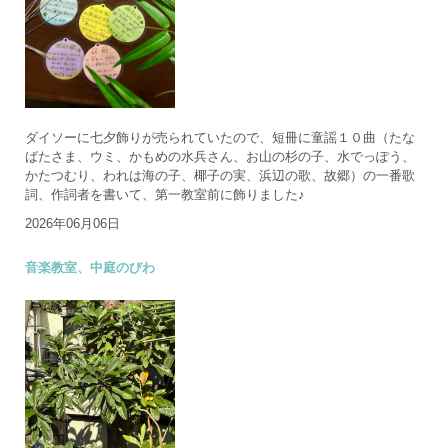
ダイソーに七夕飾りが売られていたので、短冊に童謡１０曲（たな
ばたさま、ウミ、かもめの水兵さん、お山の杉の子、水でっぽう、
かたつむり、われは海の子、椰子の実、浜辺の歌、故郷）の一番歌
詞、作詞者を書いて、第一教室前に飾りました♪
2026年06月06日
音楽教室、中庭のびわ