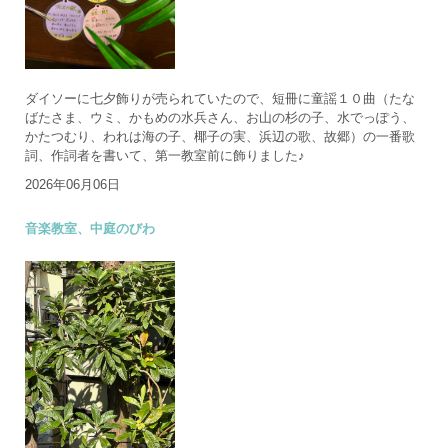
ダイソーに七夕飾りが売られていたので、短冊に童謡１０曲（たな
ばたさま、ウミ、かもめの水兵さん、お山の杉の子、水でっぽう、
かたつむり、われは海の子、椰子の実、浜辺の歌、故郷）の一番歌
詞、作詞者を書いて、第一教室前に飾りました♪
2026年06月06日
音楽教室、中庭のびわ