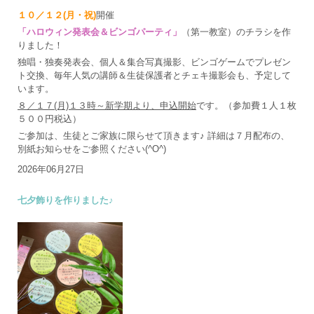
１０／１２(月・祝)
開催
「ハロウィン発表会＆ビンゴパーティ」
（第一教室）のチラシを作
りました！
独唱・独奏発表会、個人＆集合写真撮影、ビンゴゲームでプレゼン
ト交換、毎年人気の講師＆生徒保護者とチェキ撮影会も、予定して
います。
８／１７(月)１３時～新学期より、申込開始
です。（参加費１人１枚
５００円税込）
ご参加は、生徒とご家族に限らせて頂きます♪ 詳細は７月配布の、
別紙お知らせをご参照ください(^O^)
2026年06月27日
七夕飾りを作りました♪