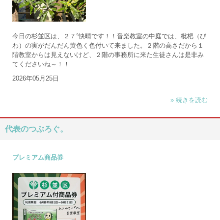
今日の杉並区は、２７°快晴です！！音楽教室の中庭では、枇杷（び
わ）の実がだんだん黄色く色付いて来ました。２階の高さだから１
階教室からは見えないけど、２階の事務所に来た生徒さんは是非み
てくださいね～！！
2026年05月25日
» 続きを読む
代表のつぶろぐ。
プレミアム商品券