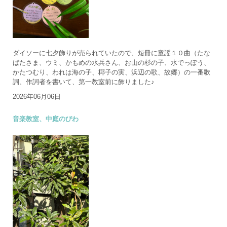
ダイソーに七夕飾りが売られていたので、短冊に童謡１０曲（たな
ばたさま、ウミ、かもめの水兵さん、お山の杉の子、水でっぽう、
かたつむり、われは海の子、椰子の実、浜辺の歌、故郷）の一番歌
詞、作詞者を書いて、第一教室前に飾りました♪
2026年06月06日
音楽教室、中庭のびわ