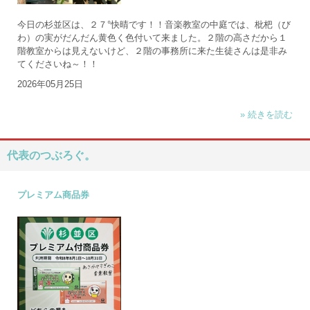
今日の杉並区は、２７°快晴です！！音楽教室の中庭では、枇杷（び
わ）の実がだんだん黄色く色付いて来ました。２階の高さだから１
階教室からは見えないけど、２階の事務所に来た生徒さんは是非み
てくださいね～！！
2026年05月25日
» 続きを読む
代表のつぶろぐ。
プレミアム商品券