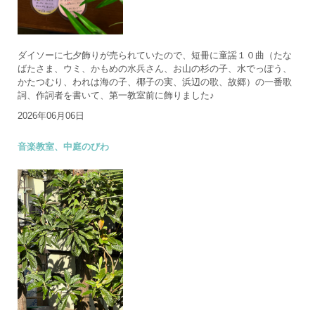
ダイソーに七夕飾りが売られていたので、短冊に童謡１０曲（たな
ばたさま、ウミ、かもめの水兵さん、お山の杉の子、水でっぽう、
かたつむり、われは海の子、椰子の実、浜辺の歌、故郷）の一番歌
詞、作詞者を書いて、第一教室前に飾りました♪
2026年06月06日
音楽教室、中庭のびわ