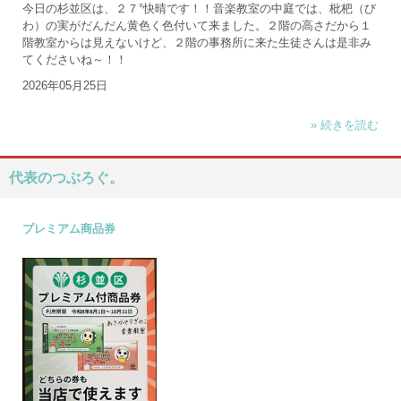
今日の杉並区は、２７°快晴です！！音楽教室の中庭では、枇杷（び
わ）の実がだんだん黄色く色付いて来ました。２階の高さだから１
階教室からは見えないけど、２階の事務所に来た生徒さんは是非み
てくださいね～！！
2026年05月25日
» 続きを読む
代表のつぶろぐ。
プレミアム商品券