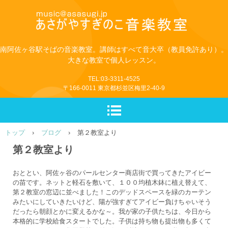
南阿佐ヶ谷駅そばの音楽教室。講師はすべて音大卒（教員免許あり）。
大きな教室で個人レッスン。
TEL:03-3311-4525
〒166-0011 東京都杉並区梅里2-40-9
トップ
›
ブログ
›
第２教室より
第２教室より
おととい、阿佐ヶ谷のパールセンター商店街で買ってきたアイビー
の苗です。ネットと軽石を敷いて、１００均植木鉢に植え替えて、
第２教室の窓辺に並べました！このデッドスペースを緑のカーテン
みたいにしていきたいけど、陽が強すぎてアイビー負けちゃいそう
だったら朝顔とかに変えるかな～。我が家の子供たちは、今日から
本格的に学校給食スタートでした。子供は持ち物も提出物も多くて