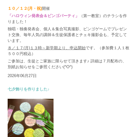
１０／１２(月・祝)
開催
「ハロウィン発表会＆ビンゴパーティ」
（第一教室）のチラシを作
りました！
独唱・独奏発表会、個人＆集合写真撮影、ビンゴゲームでプレゼン
ト交換、毎年人気の講師＆生徒保護者とチェキ撮影会も、予定して
います。
８／１７(月)１３時～新学期より、申込開始
です。（参加費１人１枚
５００円税込）
ご参加は、生徒とご家族に限らせて頂きます♪ 詳細は７月配布の、
別紙お知らせをご参照ください(^O^)
2026年06月27日
七夕飾りを作りました♪