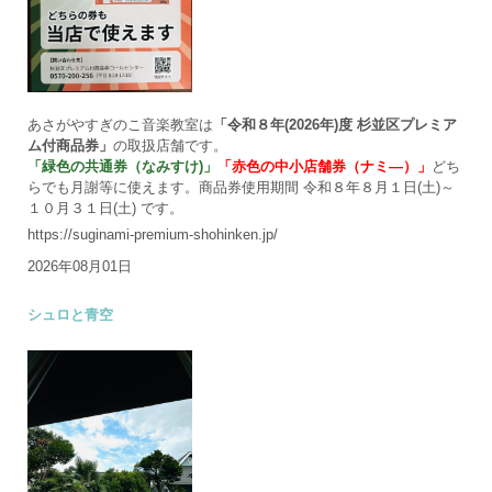
あさがやすぎのこ音楽教室は
「令和８年(2026年)度 杉並区プレミア
ム付商品券」
の取扱店舗です。
「緑色の共通券（なみすけ)」
「赤色の中小店舗券（ナミ―）」
どち
らでも月謝等に使えます。商品券使用期間 令和８年８月１日(土)～
１０月３１日(土) です。
https://suginami-premium-shohinken.jp/
2026年08月01日
シュロと青空