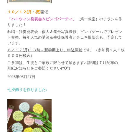
１０／１２(月・祝)
開催
「ハロウィン発表会＆ビンゴパーティ」
（第一教室）のチラシを作
りました！
独唱・独奏発表会、個人＆集合写真撮影、ビンゴゲームでプレゼン
ト交換、毎年人気の講師＆生徒保護者とチェキ撮影会も、予定して
います。
８／１７(月)１３時～新学期より、申込開始
です。（参加費１人１枚
５００円税込）
ご参加は、生徒とご家族に限らせて頂きます♪ 詳細は７月配布の、
別紙お知らせをご参照ください(^O^)
2026年06月27日
七夕飾りを作りました♪