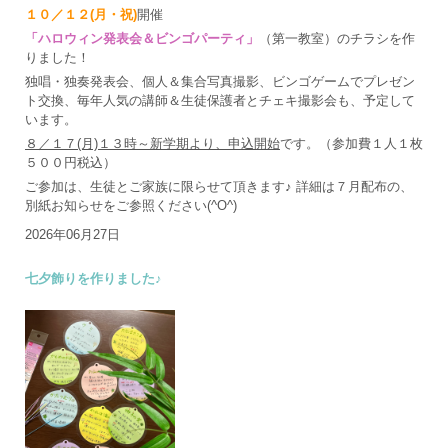
１０／１２(月・祝)
開催
「ハロウィン発表会＆ビンゴパーティ」
（第一教室）のチラシを作
りました！
独唱・独奏発表会、個人＆集合写真撮影、ビンゴゲームでプレゼン
ト交換、毎年人気の講師＆生徒保護者とチェキ撮影会も、予定して
います。
８／１７(月)１３時～新学期より、申込開始
です。（参加費１人１枚
５００円税込）
ご参加は、生徒とご家族に限らせて頂きます♪ 詳細は７月配布の、
別紙お知らせをご参照ください(^O^)
2026年06月27日
七夕飾りを作りました♪