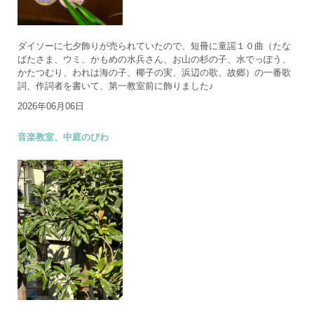
ダイソーに七夕飾りが売られていたので、短冊に童謡１０曲（たな
ばたさま、ウミ、かもめの水兵さん、お山の杉の子、水でっぽう、
かたつむり、われは海の子、椰子の実、浜辺の歌、故郷）の一番歌
詞、作詞者を書いて、第一教室前に飾りました♪
2026年06月06日
音楽教室、中庭のびわ