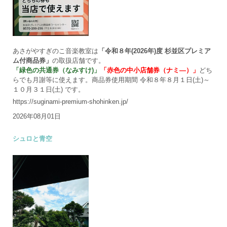
あさがやすぎのこ音楽教室は
「令和８年(2026年)度 杉並区プレミア
ム付商品券」
の取扱店舗です。
「緑色の共通券（なみすけ)」
「赤色の中小店舗券（ナミ―）」
どち
らでも月謝等に使えます。商品券使用期間 令和８年８月１日(土)～
１０月３１日(土) です。
https://suginami-premium-shohinken.jp/
2026年08月01日
シュロと青空