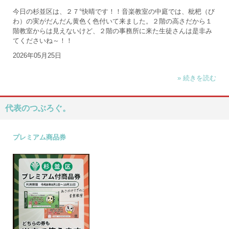
今日の杉並区は、２７°快晴です！！音楽教室の中庭では、枇杷（び
わ）の実がだんだん黄色く色付いて来ました。２階の高さだから１
階教室からは見えないけど、２階の事務所に来た生徒さんは是非み
てくださいね～！！
2026年05月25日
» 続きを読む
代表のつぶろぐ。
プレミアム商品券