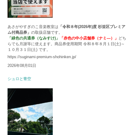
あさがやすぎのこ音楽教室は
「令和８年(2026年)度 杉並区プレミア
ム付商品券」
の取扱店舗です。
「緑色の共通券（なみすけ)」
「赤色の中小店舗券（ナミ―）」
どち
らでも月謝等に使えます。商品券使用期間 令和８年８月１日(土)～
１０月３１日(土) です。
https://suginami-premium-shohinken.jp/
2026年08月01日
シュロと青空