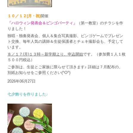
１０／１２(月・祝)
開催
「ハロウィン発表会＆ビンゴパーティ」
（第一教室）のチラシを作
りました！
独唱・独奏発表会、個人＆集合写真撮影、ビンゴゲームでプレゼン
ト交換、毎年人気の講師＆生徒保護者とチェキ撮影会も、予定して
います。
８／１７(月)１３時～新学期より、申込開始
です。（参加費１人１枚
５００円税込）
ご参加は、生徒とご家族に限らせて頂きます♪ 詳細は７月配布の、
別紙お知らせをご参照ください(^O^)
2026年06月27日
七夕飾りを作りました♪