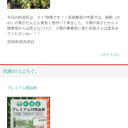
今日の杉並区は、２７°快晴です！！音楽教室の中庭では、枇杷（び
わ）の実がだんだん黄色く色付いて来ました。２階の高さだから１
階教室からは見えないけど、２階の事務所に来た生徒さんは是非み
てくださいね～！！
2026年05月25日
» 続きを読む
代表のつぶろぐ。
プレミアム商品券