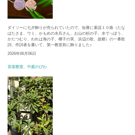
ダイソーに七夕飾りが売られていたので、短冊に童謡１０曲（たな
ばたさま、ウミ、かもめの水兵さん、お山の杉の子、水でっぽう、
かたつむり、われは海の子、椰子の実、浜辺の歌、故郷）の一番歌
詞、作詞者を書いて、第一教室前に飾りました♪
2026年06月06日
音楽教室、中庭のびわ