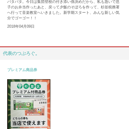
バタバタ。今日は集団登校の付き添い係決めだから、私も急いで息
子のお弁当作ったあと、戻って夕飯のそぼろを作って、杉並税務署
へ行って音楽教室へいきました。新学期スタート、みんな新しい気
分でゴーゴー！！
2018年04月09日
代表のつぶろぐ。
プレミアム商品券