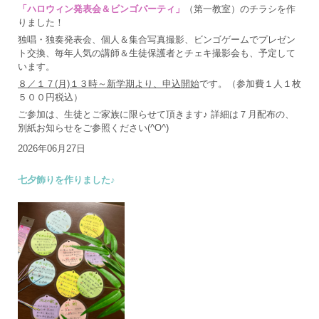
「ハロウィン発表会＆ビンゴパーティ」
（第一教室）のチラシを作
りました！
独唱・独奏発表会、個人＆集合写真撮影、ビンゴゲームでプレゼン
ト交換、毎年人気の講師＆生徒保護者とチェキ撮影会も、予定して
います。
８／１７(月)１３時～新学期より、申込開始
です。（参加費１人１枚
５００円税込）
ご参加は、生徒とご家族に限らせて頂きます♪ 詳細は７月配布の、
別紙お知らせをご参照ください(^O^)
2026年06月27日
七夕飾りを作りました♪