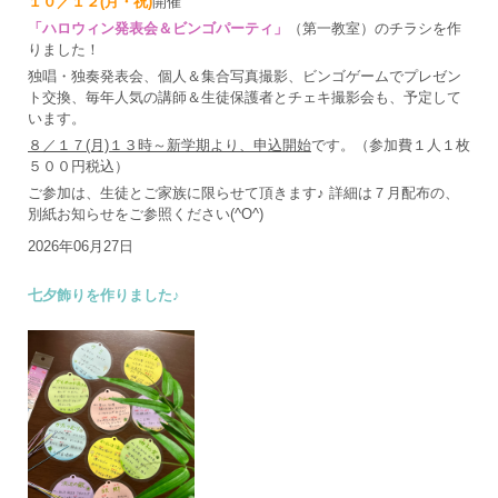
１０／１２(月・祝)
開催
「ハロウィン発表会＆ビンゴパーティ」
（第一教室）のチラシを作
りました！
独唱・独奏発表会、個人＆集合写真撮影、ビンゴゲームでプレゼン
ト交換、毎年人気の講師＆生徒保護者とチェキ撮影会も、予定して
います。
８／１７(月)１３時～新学期より、申込開始
です。（参加費１人１枚
５００円税込）
ご参加は、生徒とご家族に限らせて頂きます♪ 詳細は７月配布の、
別紙お知らせをご参照ください(^O^)
2026年06月27日
七夕飾りを作りました♪