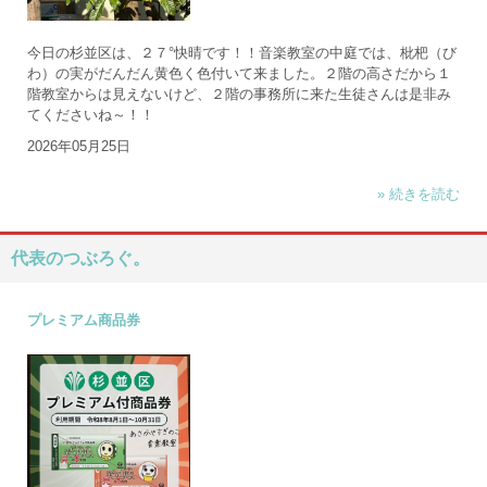
今日の杉並区は、２７°快晴です！！音楽教室の中庭では、枇杷（び
わ）の実がだんだん黄色く色付いて来ました。２階の高さだから１
階教室からは見えないけど、２階の事務所に来た生徒さんは是非み
てくださいね～！！
2026年05月25日
» 続きを読む
代表のつぶろぐ。
プレミアム商品券