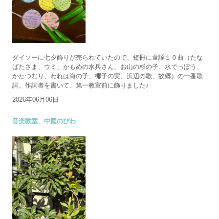
ダイソーに七夕飾りが売られていたので、短冊に童謡１０曲（たな
ばたさま、ウミ、かもめの水兵さん、お山の杉の子、水でっぽう、
かたつむり、われは海の子、椰子の実、浜辺の歌、故郷）の一番歌
詞、作詞者を書いて、第一教室前に飾りました♪
2026年06月06日
音楽教室、中庭のびわ