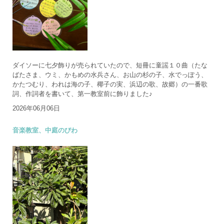
ダイソーに七夕飾りが売られていたので、短冊に童謡１０曲（たな
ばたさま、ウミ、かもめの水兵さん、お山の杉の子、水でっぽう、
かたつむり、われは海の子、椰子の実、浜辺の歌、故郷）の一番歌
詞、作詞者を書いて、第一教室前に飾りました♪
2026年06月06日
音楽教室、中庭のびわ