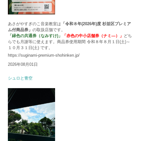
あさがやすぎのこ音楽教室は
「令和８年(2026年)度 杉並区プレミア
ム付商品券」
の取扱店舗です。
「緑色の共通券（なみすけ)」
「赤色の中小店舗券（ナミ―）」
どち
らでも月謝等に使えます。商品券使用期間 令和８年８月１日(土)～
１０月３１日(土) です。
https://suginami-premium-shohinken.jp/
2026年08月01日
シュロと青空