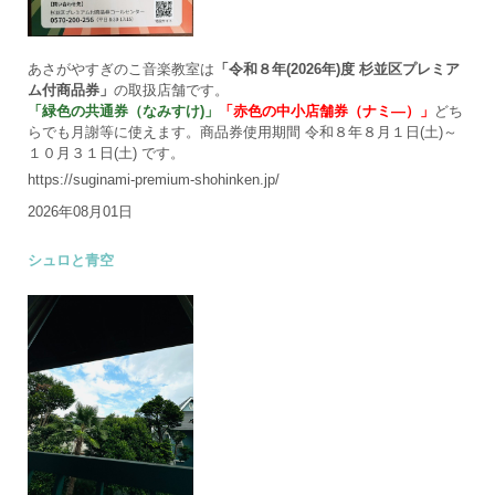
あさがやすぎのこ音楽教室は
「令和８年(2026年)度 杉並区プレミア
ム付商品券」
の取扱店舗です。
「緑色の共通券（なみすけ)」
「赤色の中小店舗券（ナミ―）」
どち
らでも月謝等に使えます。商品券使用期間 令和８年８月１日(土)～
１０月３１日(土) です。
https://suginami-premium-shohinken.jp/
2026年08月01日
シュロと青空