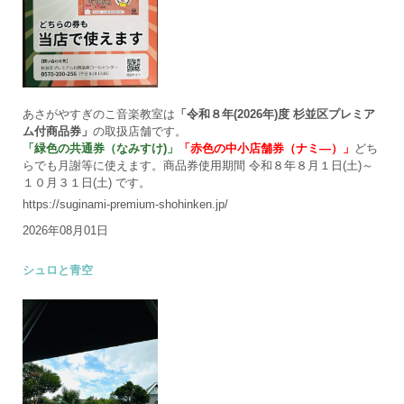
あさがやすぎのこ音楽教室は
「令和８年(2026年)度 杉並区プレミア
ム付商品券」
の取扱店舗です。
「緑色の共通券（なみすけ)」
「赤色の中小店舗券（ナミ―）」
どち
らでも月謝等に使えます。商品券使用期間 令和８年８月１日(土)～
１０月３１日(土) です。
https://suginami-premium-shohinken.jp/
2026年08月01日
シュロと青空