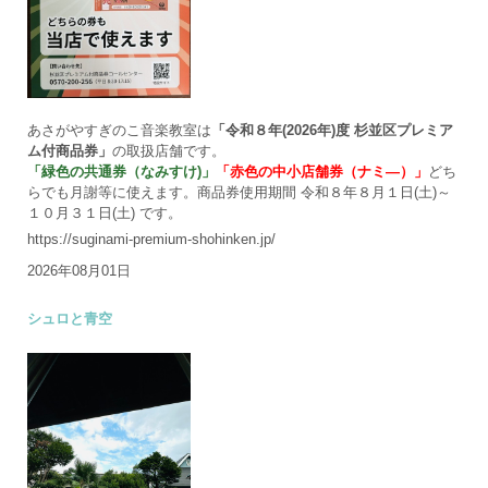
あさがやすぎのこ音楽教室は
「令和８年(2026年)度 杉並区プレミア
ム付商品券」
の取扱店舗です。
「緑色の共通券（なみすけ)」
「赤色の中小店舗券（ナミ―）」
どち
らでも月謝等に使えます。商品券使用期間 令和８年８月１日(土)～
１０月３１日(土) です。
https://suginami-premium-shohinken.jp/
2026年08月01日
シュロと青空