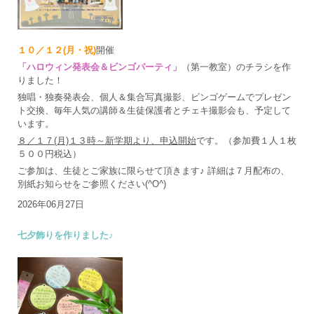
１０／１２(月・祝)
開催
「ハロウィン発表会＆ビンゴパーティ」
（第一教室）のチラシを作
りました！
独唱・独奏発表会、個人＆集合写真撮影、ビンゴゲームでプレゼン
ト交換、毎年人気の講師＆生徒保護者とチェキ撮影会も、予定して
います。
８／１７(月)１３時～新学期より、申込開始
です。（参加費１人１枚
５００円税込）
ご参加は、生徒とご家族に限らせて頂きます♪ 詳細は７月配布の、
別紙お知らせをご参照ください(^O^)
2026年06月27日
七夕飾りを作りました♪