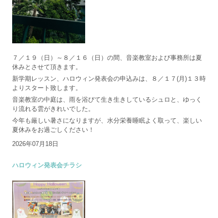
７／１９（日）～８／１６（日）の間、音楽教室および事務所は夏
休みとさせて頂きます。
新学期レッスン、ハロウィン発表会の申込みは、８／１７(月)１３時
よりスタート致します。
音楽教室の中庭は、雨を浴びて生き生きしているシュロと、ゆっく
り流れる雲がきれいでした。
今年も厳しい暑さになりますが、水分栄養睡眠よく取って、楽しい
夏休みをお過ごしください！
2026年07月18日
ハロウィン発表会チラシ