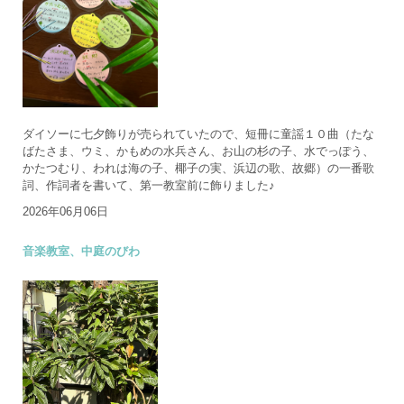
ダイソーに七夕飾りが売られていたので、短冊に童謡１０曲（たな
ばたさま、ウミ、かもめの水兵さん、お山の杉の子、水でっぽう、
かたつむり、われは海の子、椰子の実、浜辺の歌、故郷）の一番歌
詞、作詞者を書いて、第一教室前に飾りました♪
2026年06月06日
音楽教室、中庭のびわ