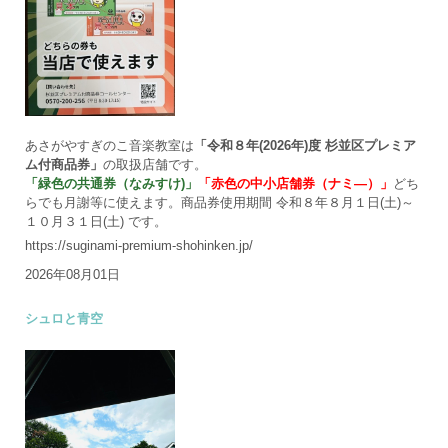
あさがやすぎのこ音楽教室は
「令和８年(2026年)度 杉並区プレミア
ム付商品券」
の取扱店舗です。
「緑色の共通券（なみすけ)」
「赤色の中小店舗券（ナミ―）」
どち
らでも月謝等に使えます。商品券使用期間 令和８年８月１日(土)～
１０月３１日(土) です。
https://suginami-premium-shohinken.jp/
2026年08月01日
シュロと青空