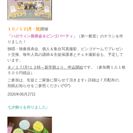
１０／１２(月・祝)
開催
「ハロウィン発表会＆ビンゴパーティ」
（第一教室）のチラシを作
りました！
独唱・独奏発表会、個人＆集合写真撮影、ビンゴゲームでプレゼン
ト交換、毎年人気の講師＆生徒保護者とチェキ撮影会も、予定して
います。
８／１７(月)１３時～新学期より、申込開始
です。（参加費１人１枚
５００円税込）
ご参加は、生徒とご家族に限らせて頂きます♪ 詳細は７月配布の、
別紙お知らせをご参照ください(^O^)
2026年06月27日
七夕飾りを作りました♪