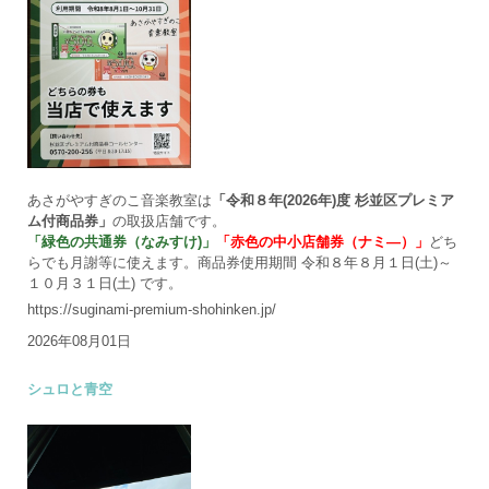
あさがやすぎのこ音楽教室は
「令和８年(2026年)度 杉並区プレミア
ム付商品券」
の取扱店舗です。
「緑色の共通券（なみすけ)」
「赤色の中小店舗券（ナミ―）」
どち
らでも月謝等に使えます。商品券使用期間 令和８年８月１日(土)～
１０月３１日(土) です。
https://suginami-premium-shohinken.jp/
2026年08月01日
シュロと青空