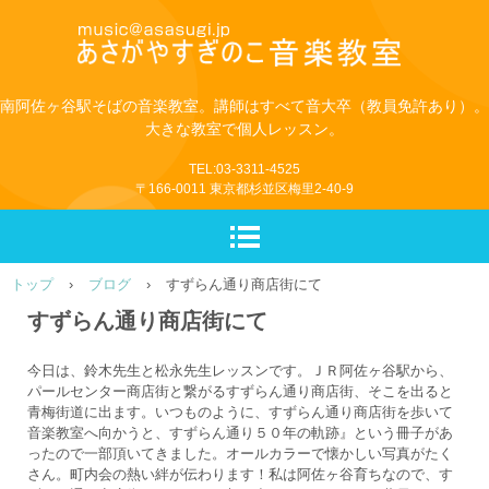
南阿佐ヶ谷駅そばの音楽教室。講師はすべて音大卒（教員免許あり）。
大きな教室で個人レッスン。
TEL:03-3311-4525
〒166-0011 東京都杉並区梅里2-40-9
トップ
›
ブログ
›
すずらん通り商店街にて
すずらん通り商店街にて
今日は、鈴木先生と松永先生レッスンです。ＪＲ阿佐ヶ谷駅から、
パールセンター商店街と繋がるすずらん通り商店街、そこを出ると
青梅街道に出ます。いつものように、すずらん通り商店街を歩いて
音楽教室へ向かうと、すずらん通り５０年の軌跡』という冊子があ
ったので一部頂いてきました。オールカラーで懐かしい写真がたく
さん。町内会の熱い絆が伝わります！私は阿佐ヶ谷育ちなので、す