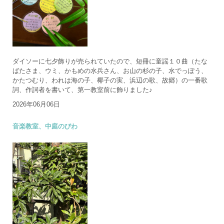
ダイソーに七夕飾りが売られていたので、短冊に童謡１０曲（たな
ばたさま、ウミ、かもめの水兵さん、お山の杉の子、水でっぽう、
かたつむり、われは海の子、椰子の実、浜辺の歌、故郷）の一番歌
詞、作詞者を書いて、第一教室前に飾りました♪
2026年06月06日
音楽教室、中庭のびわ