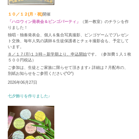
１０／１２(月・祝)
開催
「ハロウィン発表会＆ビンゴパーティ」
（第一教室）のチラシを作
りました！
独唱・独奏発表会、個人＆集合写真撮影、ビンゴゲームでプレゼン
ト交換、毎年人気の講師＆生徒保護者とチェキ撮影会も、予定して
います。
８／１７(月)１３時～新学期より、申込開始
です。（参加費１人１枚
５００円税込）
ご参加は、生徒とご家族に限らせて頂きます♪ 詳細は７月配布の、
別紙お知らせをご参照ください(^O^)
2026年06月27日
七夕飾りを作りました♪