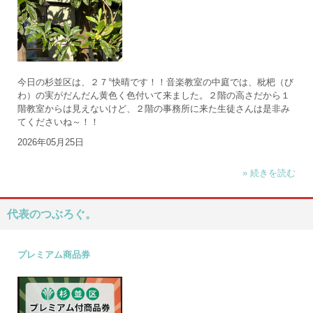
今日の杉並区は、２７°快晴です！！音楽教室の中庭では、枇杷（び
わ）の実がだんだん黄色く色付いて来ました。２階の高さだから１
階教室からは見えないけど、２階の事務所に来た生徒さんは是非み
てくださいね～！！
2026年05月25日
» 続きを読む
代表のつぶろぐ。
プレミアム商品券