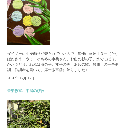
ダイソーに七夕飾りが売られていたので、短冊に童謡１０曲（たな
ばたさま、ウミ、かもめの水兵さん、お山の杉の子、水でっぽう、
かたつむり、われは海の子、椰子の実、浜辺の歌、故郷）の一番歌
詞、作詞者を書いて、第一教室前に飾りました♪
2026年06月06日
音楽教室、中庭のびわ