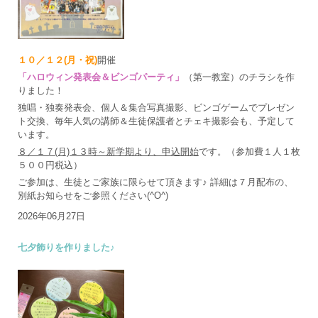
１０／１２(月・祝)
開催
「ハロウィン発表会＆ビンゴパーティ」
（第一教室）のチラシを作
りました！
独唱・独奏発表会、個人＆集合写真撮影、ビンゴゲームでプレゼン
ト交換、毎年人気の講師＆生徒保護者とチェキ撮影会も、予定して
います。
８／１７(月)１３時～新学期より、申込開始
です。（参加費１人１枚
５００円税込）
ご参加は、生徒とご家族に限らせて頂きます♪ 詳細は７月配布の、
別紙お知らせをご参照ください(^O^)
2026年06月27日
七夕飾りを作りました♪