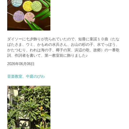
ダイソーに七夕飾りが売られていたので、短冊に童謡１０曲（たな
ばたさま、ウミ、かもめの水兵さん、お山の杉の子、水でっぽう、
かたつむり、われは海の子、椰子の実、浜辺の歌、故郷）の一番歌
詞、作詞者を書いて、第一教室前に飾りました♪
2026年06月06日
音楽教室、中庭のびわ