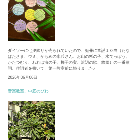
ダイソーに七夕飾りが売られていたので、短冊に童謡１０曲（たな
ばたさま、ウミ、かもめの水兵さん、お山の杉の子、水でっぽう、
かたつむり、われは海の子、椰子の実、浜辺の歌、故郷）の一番歌
詞、作詞者を書いて、第一教室前に飾りました♪
2026年06月06日
音楽教室、中庭のびわ