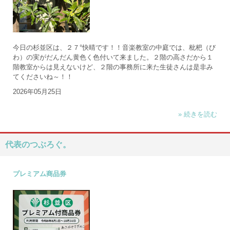
今日の杉並区は、２７°快晴です！！音楽教室の中庭では、枇杷（び
わ）の実がだんだん黄色く色付いて来ました。２階の高さだから１
階教室からは見えないけど、２階の事務所に来た生徒さんは是非み
てくださいね～！！
2026年05月25日
» 続きを読む
代表のつぶろぐ。
プレミアム商品券