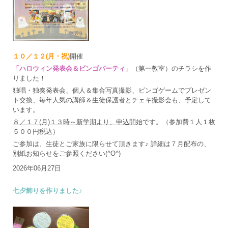
１０／１２(月・祝)
開催
「ハロウィン発表会＆ビンゴパーティ」
（第一教室）のチラシを作
りました！
独唱・独奏発表会、個人＆集合写真撮影、ビンゴゲームでプレゼン
ト交換、毎年人気の講師＆生徒保護者とチェキ撮影会も、予定して
います。
８／１７(月)１３時～新学期より、申込開始
です。（参加費１人１枚
５００円税込）
ご参加は、生徒とご家族に限らせて頂きます♪ 詳細は７月配布の、
別紙お知らせをご参照ください(^O^)
2026年06月27日
七夕飾りを作りました♪