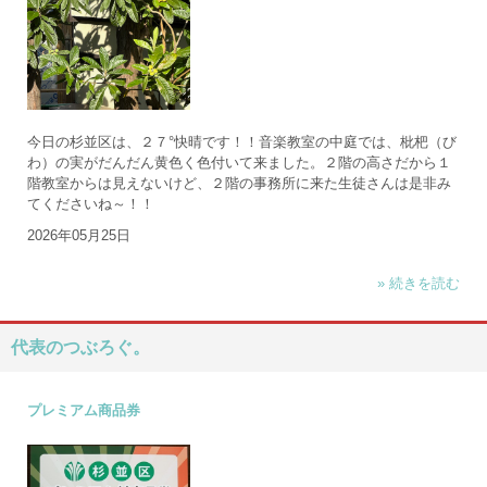
今日の杉並区は、２７°快晴です！！音楽教室の中庭では、枇杷（び
わ）の実がだんだん黄色く色付いて来ました。２階の高さだから１
階教室からは見えないけど、２階の事務所に来た生徒さんは是非み
てくださいね～！！
2026年05月25日
» 続きを読む
代表のつぶろぐ。
プレミアム商品券