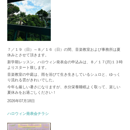
７／１９（日）～８／１６（日）の間、音楽教室および事務所は夏
休みとさせて頂きます。
新学期レッスン、ハロウィン発表会の申込みは、８／１７(月)１３時
よりスタート致します。
音楽教室の中庭は、雨を浴びて生き生きしているシュロと、ゆっく
り流れる雲がきれいでした。
今年も厳しい暑さになりますが、水分栄養睡眠よく取って、楽しい
夏休みをお過ごしください！
2026年07月18日
ハロウィン発表会チラシ