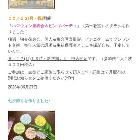
１０／１２(月・祝)
開催
「ハロウィン発表会＆ビンゴパーティ」
（第一教室）のチラシを作
りました！
独唱・独奏発表会、個人＆集合写真撮影、ビンゴゲームでプレゼン
ト交換、毎年人気の講師＆生徒保護者とチェキ撮影会も、予定して
います。
８／１７(月)１３時～新学期より、申込開始
です。（参加費１人１枚
５００円税込）
ご参加は、生徒とご家族に限らせて頂きます♪ 詳細は７月配布の、
別紙お知らせをご参照ください(^O^)
2026年06月27日
七夕飾りを作りました♪