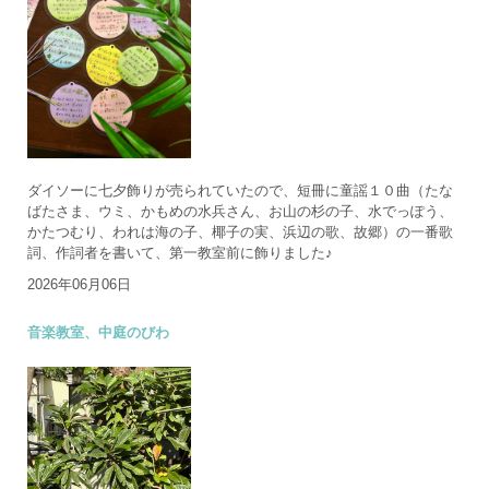
ダイソーに七夕飾りが売られていたので、短冊に童謡１０曲（たな
ばたさま、ウミ、かもめの水兵さん、お山の杉の子、水でっぽう、
かたつむり、われは海の子、椰子の実、浜辺の歌、故郷）の一番歌
詞、作詞者を書いて、第一教室前に飾りました♪
2026年06月06日
音楽教室、中庭のびわ