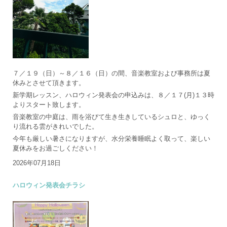
７／１９（日）～８／１６（日）の間、音楽教室および事務所は夏
休みとさせて頂きます。
新学期レッスン、ハロウィン発表会の申込みは、８／１７(月)１３時
よりスタート致します。
音楽教室の中庭は、雨を浴びて生き生きしているシュロと、ゆっく
り流れる雲がきれいでした。
今年も厳しい暑さになりますが、水分栄養睡眠よく取って、楽しい
夏休みをお過ごしください！
2026年07月18日
ハロウィン発表会チラシ