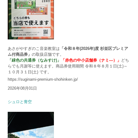
あさがやすぎのこ音楽教室は
「令和８年(2026年)度 杉並区プレミア
ム付商品券」
の取扱店舗です。
「緑色の共通券（なみすけ)」
「赤色の中小店舗券（ナミ―）」
どち
らでも月謝等に使えます。商品券使用期間 令和８年８月１日(土)～
１０月３１日(土) です。
https://suginami-premium-shohinken.jp/
2026年08月01日
シュロと青空