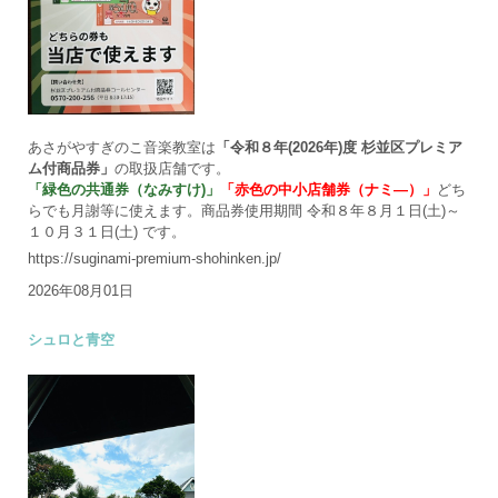
あさがやすぎのこ音楽教室は
「令和８年(2026年)度 杉並区プレミア
ム付商品券」
の取扱店舗です。
「緑色の共通券（なみすけ)」
「赤色の中小店舗券（ナミ―）」
どち
らでも月謝等に使えます。商品券使用期間 令和８年８月１日(土)～
１０月３１日(土) です。
https://suginami-premium-shohinken.jp/
2026年08月01日
シュロと青空