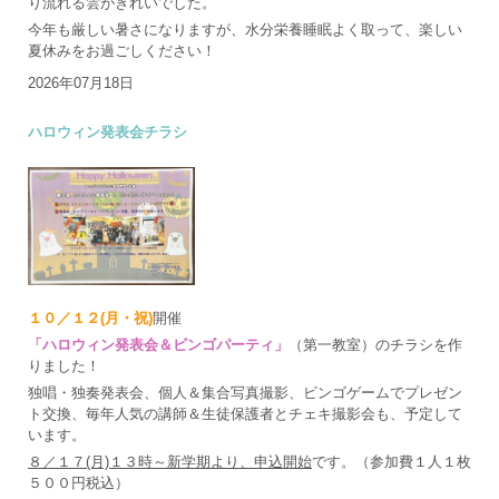
り流れる雲がきれいでした。
今年も厳しい暑さになりますが、水分栄養睡眠よく取って、楽しい
夏休みをお過ごしください！
2026年07月18日
ハロウィン発表会チラシ
１０／１２(月・祝)
開催
「ハロウィン発表会＆ビンゴパーティ」
（第一教室）のチラシを作
りました！
独唱・独奏発表会、個人＆集合写真撮影、ビンゴゲームでプレゼン
ト交換、毎年人気の講師＆生徒保護者とチェキ撮影会も、予定して
います。
８／１７(月)１３時～新学期より、申込開始
です。（参加費１人１枚
５００円税込）