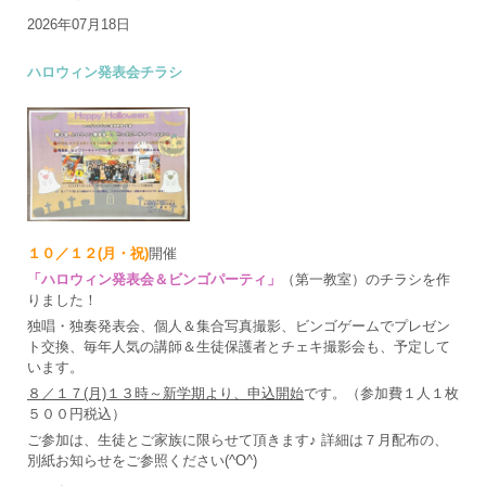
2026年07月18日
ハロウィン発表会チラシ
１０／１２(月・祝)
開催
「ハロウィン発表会＆ビンゴパーティ」
（第一教室）のチラシを作
りました！
独唱・独奏発表会、個人＆集合写真撮影、ビンゴゲームでプレゼン
ト交換、毎年人気の講師＆生徒保護者とチェキ撮影会も、予定して
います。
８／１７(月)１３時～新学期より、申込開始
です。（参加費１人１枚
５００円税込）
ご参加は、生徒とご家族に限らせて頂きます♪ 詳細は７月配布の、
別紙お知らせをご参照ください(^O^)