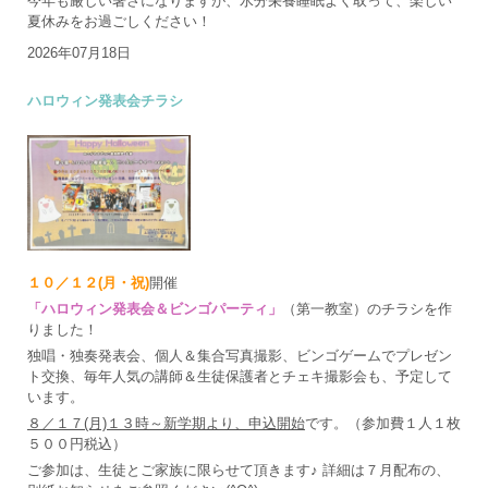
今年も厳しい暑さになりますが、水分栄養睡眠よく取って、楽しい
夏休みをお過ごしください！
2026年07月18日
ハロウィン発表会チラシ
１０／１２(月・祝)
開催
「ハロウィン発表会＆ビンゴパーティ」
（第一教室）のチラシを作
りました！
独唱・独奏発表会、個人＆集合写真撮影、ビンゴゲームでプレゼン
ト交換、毎年人気の講師＆生徒保護者とチェキ撮影会も、予定して
います。
８／１７(月)１３時～新学期より、申込開始
です。（参加費１人１枚
５００円税込）
ご参加は、生徒とご家族に限らせて頂きます♪ 詳細は７月配布の、