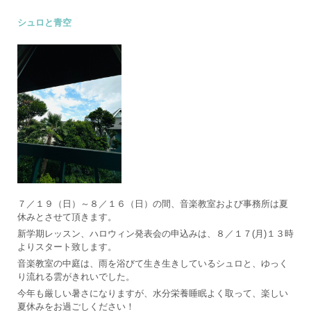
シュロと青空
７／１９（日）～８／１６（日）の間、音楽教室および事務所は夏
休みとさせて頂きます。
新学期レッスン、ハロウィン発表会の申込みは、８／１７(月)１３時
よりスタート致します。
音楽教室の中庭は、雨を浴びて生き生きしているシュロと、ゆっく
り流れる雲がきれいでした。
今年も厳しい暑さになりますが、水分栄養睡眠よく取って、楽しい
夏休みをお過ごしください！