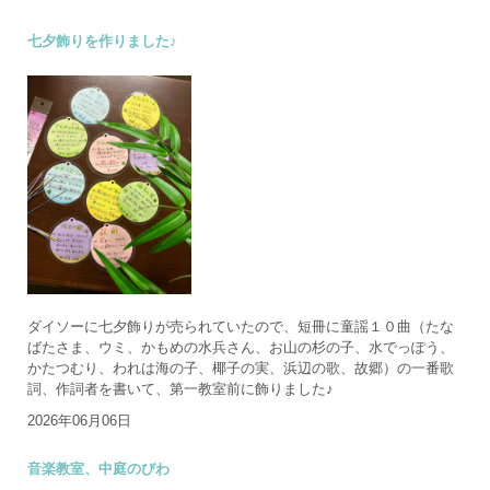
七夕飾りを作りました♪
ダイソーに七夕飾りが売られていたので、短冊に童謡１０曲（たな
ばたさま、ウミ、かもめの水兵さん、お山の杉の子、水でっぽう、
かたつむり、われは海の子、椰子の実、浜辺の歌、故郷）の一番歌
詞、作詞者を書いて、第一教室前に飾りました♪
2026年06月06日
音楽教室、中庭のびわ