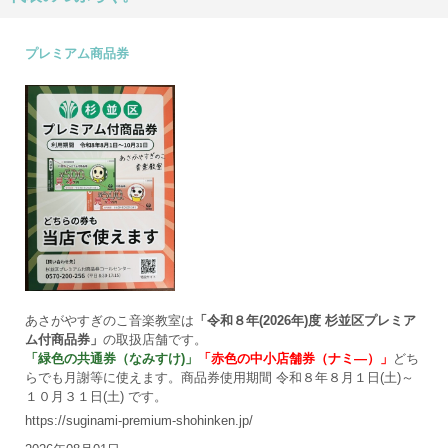
プレミアム商品券
あさがやすぎのこ音楽教室は
「令和８年(2026年)度 杉並区プレミア
ム付商品券」
の取扱店舗です。
「緑色の共通券（なみすけ)」
「赤色の中小店舗券（ナミ―）」
どち
らでも月謝等に使えます。商品券使用期間 令和８年８月１日(土)～
１０月３１日(土) です。
https://suginami-premium-shohinken.jp/