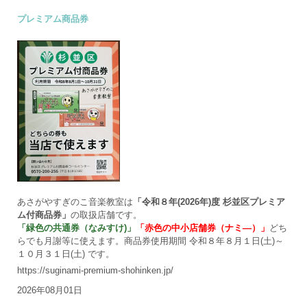
プレミアム商品券
あさがやすぎのこ音楽教室は
「令和８年(2026年)度 杉並区プレミア
ム付商品券」
の取扱店舗です。
「緑色の共通券（なみすけ)」
「赤色の中小店舗券（ナミ―）」
どち
らでも月謝等に使えます。商品券使用期間 令和８年８月１日(土)～
１０月３１日(土) です。
https://suginami-premium-shohinken.jp/
2026年08月01日