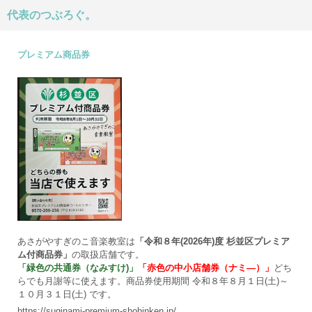
代表のつぶろぐ。
プレミアム商品券
あさがやすぎのこ音楽教室は
「令和８年(2026年)度 杉並区プレミア
ム付商品券」
の取扱店舗です。
「緑色の共通券（なみすけ)」
「赤色の中小店舗券（ナミ―）」
どち
らでも月謝等に使えます。商品券使用期間 令和８年８月１日(土)～
１０月３１日(土) です。
https://suginami-premium-shohinken.jp/