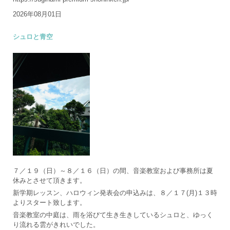
2026年08月01日
シュロと青空
７／１９（日）～８／１６（日）の間、音楽教室および事務所は夏
休みとさせて頂きます。
新学期レッスン、ハロウィン発表会の申込みは、８／１７(月)１３時
よりスタート致します。
音楽教室の中庭は、雨を浴びて生き生きしているシュロと、ゆっく
り流れる雲がきれいでした。