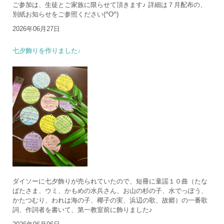
ご参加は、生徒とご家族に限らせて頂きます♪ 詳細は７月配布の、
別紙お知らせをご参照ください(^O^)
2026年06月27日
七夕飾りを作りました♪
ダイソーに七夕飾りが売られていたので、短冊に童謡１０曲（たな
ばたさま、ウミ、かもめの水兵さん、お山の杉の子、水でっぽう、
かたつむり、われは海の子、椰子の実、浜辺の歌、故郷）の一番歌
詞、作詞者を書いて、第一教室前に飾りました♪