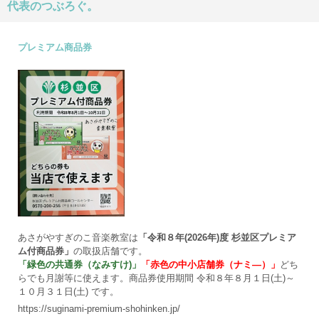
代表のつぶろぐ。
プレミアム商品券
あさがやすぎのこ音楽教室は
「令和８年(2026年)度 杉並区プレミア
ム付商品券」
の取扱店舗です。
「緑色の共通券（なみすけ)」
「赤色の中小店舗券（ナミ―）」
どち
らでも月謝等に使えます。商品券使用期間 令和８年８月１日(土)～
１０月３１日(土) です。
https://suginami-premium-shohinken.jp/