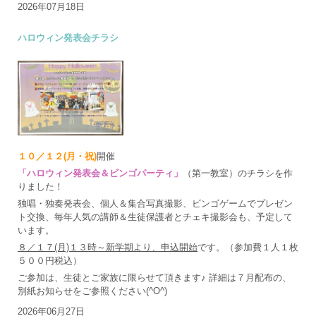
2026年07月18日
ハロウィン発表会チラシ
１０／１２(月・祝)
開催
「ハロウィン発表会＆ビンゴパーティ」
（第一教室）のチラシを作
りました！
独唱・独奏発表会、個人＆集合写真撮影、ビンゴゲームでプレゼン
ト交換、毎年人気の講師＆生徒保護者とチェキ撮影会も、予定して
います。
８／１７(月)１３時～新学期より、申込開始
です。（参加費１人１枚
５００円税込）
ご参加は、生徒とご家族に限らせて頂きます♪ 詳細は７月配布の、
別紙お知らせをご参照ください(^O^)
2026年06月27日