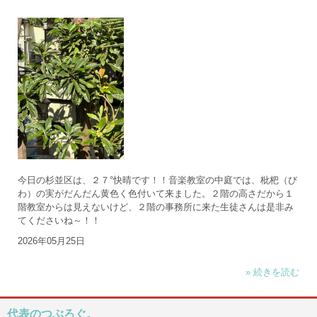
今日の杉並区は、２７°快晴です！！音楽教室の中庭では、枇杷（び
わ）の実がだんだん黄色く色付いて来ました。２階の高さだから１
階教室からは見えないけど、２階の事務所に来た生徒さんは是非み
てくださいね～！！
2026年05月25日
» 続きを読む
代表のつぶろぐ。