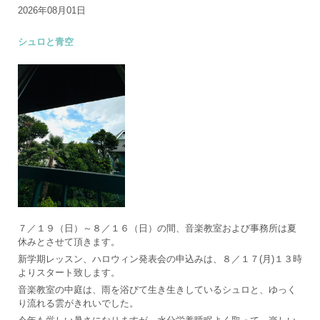
2026年08月01日
シュロと青空
７／１９（日）～８／１６（日）の間、音楽教室および事務所は夏
休みとさせて頂きます。
新学期レッスン、ハロウィン発表会の申込みは、８／１７(月)１３時
よりスタート致します。
音楽教室の中庭は、雨を浴びて生き生きしているシュロと、ゆっく
り流れる雲がきれいでした。