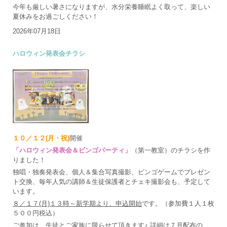
今年も厳しい暑さになりますが、水分栄養睡眠よく取って、楽しい
夏休みをお過ごしください！
2026年07月18日
ハロウィン発表会チラシ
１０／１２(月・祝)
開催
「ハロウィン発表会＆ビンゴパーティ」
（第一教室）のチラシを作
りました！
独唱・独奏発表会、個人＆集合写真撮影、ビンゴゲームでプレゼン
ト交換、毎年人気の講師＆生徒保護者とチェキ撮影会も、予定して
います。
８／１７(月)１３時～新学期より、申込開始
です。（参加費１人１枚
５００円税込）
ご参加は、生徒とご家族に限らせて頂きます♪ 詳細は７月配布の、