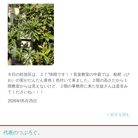
今日の杉並区は、２７°快晴です！！音楽教室の中庭では、枇杷（び
わ）の実がだんだん黄色く色付いて来ました。２階の高さだから１
階教室からは見えないけど、２階の事務所に来た生徒さんは是非み
てくださいね～！！
2026年05月25日
» 続きを読む
代表のつぶろぐ。