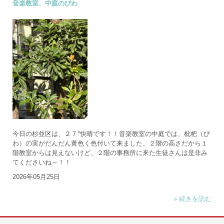
音楽教室、中庭のびわ
今日の杉並区は、２７°快晴です！！音楽教室の中庭では、枇杷（び
わ）の実がだんだん黄色く色付いて来ました。２階の高さだから１
階教室からは見えないけど、２階の事務所に来た生徒さんは是非み
てくださいね～！！
2026年05月25日
» 続きを読む