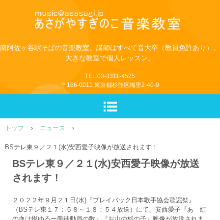
南阿佐ヶ谷駅そばの音楽教室。講師はすべて音大卒（教員免許あり）。
大きな教室で個人レッスン。
TEL:03-3311-4525
〒166-0011 東京都杉並区梅里2-40-9
トップ
›
ニュース
›
BSテレ東９／２１(水)安西愛子映像が放送されます！
BSテレ東９／２１(水)安西愛子映像が放送
されます！
２０２２年９月２１日(水)『プレイバック日本歌手協会歌謡祭』
（BSテレ東１７：５８～１８：５４放送）にて、安西愛子『あゝ紅
の血は燃ゆるー學徒動員の歌』『お山の杉の子』映像が放送されま