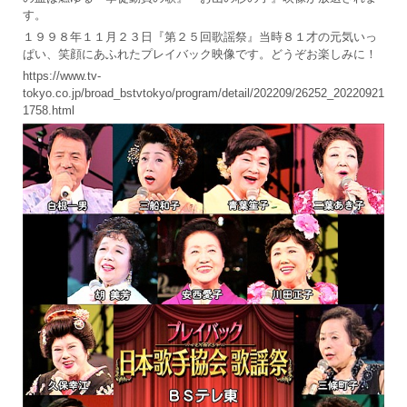
す。
１９９８年１１月２３日『第２５回歌謡祭』当時８１才の元気いっ
ぱい、笑顔にあふれたプレイバック映像です。どうぞお楽しみに！
https://www.tv-
tokyo.co.jp/broad_bstvtokyo/program/detail/202209/26252_20220921
1758.html