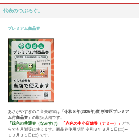
代表のつぶろぐ。
プレミアム商品券
あさがやすぎのこ音楽教室は
「令和８年(2026年)度 杉並区プレミア
ム付商品券」
の取扱店舗です。
「緑色の共通券（なみすけ)」
「赤色の中小店舗券（ナミ―）」
どち
らでも月謝等に使えます。商品券使用期間 令和８年８月１日(土)～
１０月３１日(土) です。