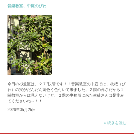
音楽教室、中庭のびわ
今日の杉並区は、２７°快晴です！！音楽教室の中庭では、枇杷（び
わ）の実がだんだん黄色く色付いて来ました。２階の高さだから１
階教室からは見えないけど、２階の事務所に来た生徒さんは是非み
てくださいね～！！
2026年05月25日
» 続きを読む