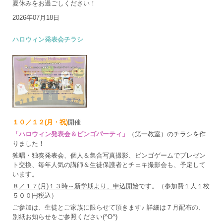
夏休みをお過ごしください！
2026年07月18日
ハロウィン発表会チラシ
１０／１２(月・祝)
開催
「ハロウィン発表会＆ビンゴパーティ」
（第一教室）のチラシを作
りました！
独唱・独奏発表会、個人＆集合写真撮影、ビンゴゲームでプレゼン
ト交換、毎年人気の講師＆生徒保護者とチェキ撮影会も、予定して
います。
８／１７(月)１３時～新学期より、申込開始
です。（参加費１人１枚
５００円税込）
ご参加は、生徒とご家族に限らせて頂きます♪ 詳細は７月配布の、
別紙お知らせをご参照ください(^O^)