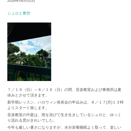
2026年08月01日
シュロと青空
７／１９（日）～８／１６（日）の間、音楽教室および事務所は夏
休みとさせて頂きます。
新学期レッスン、ハロウィン発表会の申込みは、８／１７(月)１３時
よりスタート致します。
音楽教室の中庭は、雨を浴びて生き生きしているシュロと、ゆっく
り流れる雲がきれいでした。
今年も厳しい暑さになりますが、水分栄養睡眠よく取って、楽しい