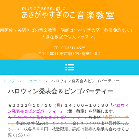
南阿佐ヶ谷駅そばの音楽教室。講師はすべて音大卒（教員免許あり）。
大きな教室で個人レッスン。
TEL:03-3311-4525
〒166-0011 東京都杉並区梅里2-40-9
トップ
›
ニュース
›
ハロウィン発表会＆ビンゴパーティー
ハロウィン発表会＆ビンゴパーティー
★２０２２年１０／１０（
月
）１４：００～１６：３０
『ハロウィ
ン発表会＆ビンゴパーティー』
（第一教室）を開催します。
★
『ハロウィン発表会＆ビンゴパーティー』
および
『当日リハーサ
ル』
参加のお申込みは、８／１９（金）１３：００より受付致しま
す。（１枚各５００円・枚数限定。詳細は配布の別紙も合わせてご
覧ください）