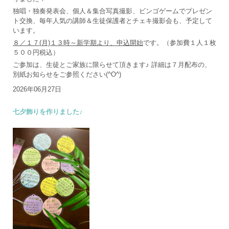
独唱・独奏発表会、個人＆集合写真撮影、ビンゴゲームでプレゼン
ト交換、毎年人気の講師＆生徒保護者とチェキ撮影会も、予定して
います。
８／１７(月)１３時～新学期より、申込開始
です。（参加費１人１枚
５００円税込）
ご参加は、生徒とご家族に限らせて頂きます♪ 詳細は７月配布の、
別紙お知らせをご参照ください(^O^)
2026年06月27日
七夕飾りを作りました♪