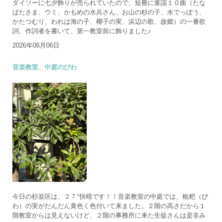
ダイソーに七夕飾りが売られていたので、短冊に童謡１０曲（たな
ばたさま、ウミ、かもめの水兵さん、お山の杉の子、水でっぽう、
かたつむり、われは海の子、椰子の実、浜辺の歌、故郷）の一番歌
詞、作詞者を書いて、第一教室前に飾りました♪
2026年06月06日
音楽教室、中庭のびわ
今日の杉並区は、２７°快晴です！！音楽教室の中庭では、枇杷（び
わ）の実がだんだん黄色く色付いて来ました。２階の高さだから１
階教室からは見えないけど、２階の事務所に来た生徒さんは是非み