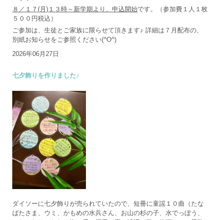
８／１７(月)１３時～新学期より、申込開始
です。（参加費１人１枚
５００円税込）
ご参加は、生徒とご家族に限らせて頂きます♪ 詳細は７月配布の、
別紙お知らせをご参照ください(^O^)
2026年06月27日
七夕飾りを作りました♪
ダイソーに七夕飾りが売られていたので、短冊に童謡１０曲（たな
ばたさま、ウミ、かもめの水兵さん、お山の杉の子、水でっぽう、