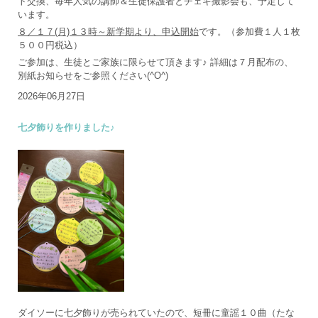
ト交換、毎年人気の講師＆生徒保護者とチェキ撮影会も、予定して
います。
８／１７(月)１３時～新学期より、申込開始
です。（参加費１人１枚
５００円税込）
ご参加は、生徒とご家族に限らせて頂きます♪ 詳細は７月配布の、
別紙お知らせをご参照ください(^O^)
2026年06月27日
七夕飾りを作りました♪
ダイソーに七夕飾りが売られていたので、短冊に童謡１０曲（たな