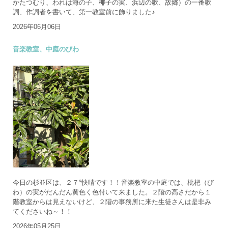
かたつむり、われは海の子、椰子の実、浜辺の歌、故郷）の一番歌
詞、作詞者を書いて、第一教室前に飾りました♪
2026年06月06日
音楽教室、中庭のびわ
今日の杉並区は、２７°快晴です！！音楽教室の中庭では、枇杷（び
わ）の実がだんだん黄色く色付いて来ました。２階の高さだから１
階教室からは見えないけど、２階の事務所に来た生徒さんは是非み
てくださいね～！！
2026年05月25日