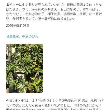
ダイソーに七夕飾りが売られていたので、短冊に童謡１０曲（たな
ばたさま、ウミ、かもめの水兵さん、お山の杉の子、水でっぽう、
かたつむり、われは海の子、椰子の実、浜辺の歌、故郷）の一番歌
詞、作詞者を書いて、第一教室前に飾りました♪
2026年06月06日
音楽教室、中庭のびわ
今日の杉並区は、２７°快晴です！！音楽教室の中庭では、枇杷（び
わ）の実がだんだん黄色く色付いて来ました。２階の高さだから１
階教室からは見えないけど、２階の事務所に来た生徒さんは是非み