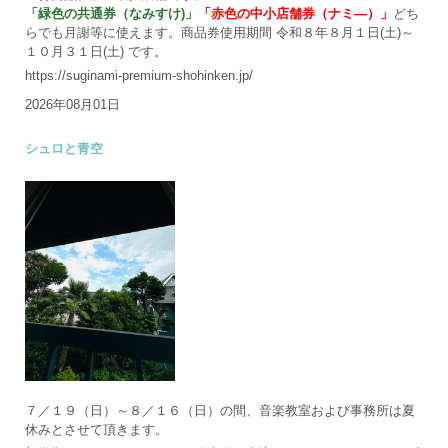
「緑色の共通券（なみすけ)」
「赤色の中小店舗券（ナミ―）」
どち
らでも月謝等に使えます。商品券使用期間 令和８年８月１日(土)～
１０月３１日(土) です。
https://suginami-premium-shohinken.jp/
2026年08月01日
シュロと青空
７／１９（日）～８／１６（日）の間、音楽教室および事務所は夏
休みとさせて頂きます。