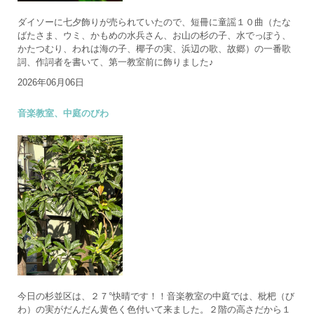
ダイソーに七夕飾りが売られていたので、短冊に童謡１０曲（たな
ばたさま、ウミ、かもめの水兵さん、お山の杉の子、水でっぽう、
かたつむり、われは海の子、椰子の実、浜辺の歌、故郷）の一番歌
詞、作詞者を書いて、第一教室前に飾りました♪
2026年06月06日
音楽教室、中庭のびわ
今日の杉並区は、２７°快晴です！！音楽教室の中庭では、枇杷（び
わ）の実がだんだん黄色く色付いて来ました。２階の高さだから１