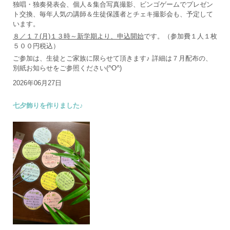
独唱・独奏発表会、個人＆集合写真撮影、ビンゴゲームでプレゼン
ト交換、毎年人気の講師＆生徒保護者とチェキ撮影会も、予定して
います。
８／１７(月)１３時～新学期より、申込開始
です。（参加費１人１枚
５００円税込）
ご参加は、生徒とご家族に限らせて頂きます♪ 詳細は７月配布の、
別紙お知らせをご参照ください(^O^)
2026年06月27日
七夕飾りを作りました♪