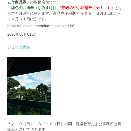
ム付商品券」
の取扱店舗です。
「緑色の共通券（なみすけ)」
「赤色の中小店舗券（ナミ―）」
どち
らでも月謝等に使えます。商品券使用期間 令和８年８月１日(土)～
１０月３１日(土) です。
https://suginami-premium-shohinken.jp/
2026年08月01日
シュロと青空
７／１９（日）～８／１６（日）の間、音楽教室および事務所は夏
休みとさせて頂きます。