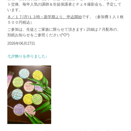
ト交換、毎年人気の講師＆生徒保護者とチェキ撮影会も、予定して
います。
８／１７(月)１３時～新学期より、申込開始
です。（参加費１人１枚
５００円税込）
ご参加は、生徒とご家族に限らせて頂きます♪ 詳細は７月配布の、
別紙お知らせをご参照ください(^O^)
2026年06月27日
七夕飾りを作りました♪