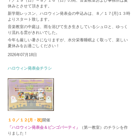
７／１９（日）～８／１６（日）の間、音楽教室および事務所は夏
休みとさせて頂きます。
新学期レッスン、ハロウィン発表会の申込みは、８／１７(月)１３時
よりスタート致します。
音楽教室の中庭は、雨を浴びて生き生きしているシュロと、ゆっく
り流れる雲がきれいでした。
今年も厳しい暑さになりますが、水分栄養睡眠よく取って、楽しい
夏休みをお過ごしください！
2026年07月18日
ハロウィン発表会チラシ
１０／１２(月・祝)
開催
「ハロウィン発表会＆ビンゴパーティ」
（第一教室）のチラシを作
りました！