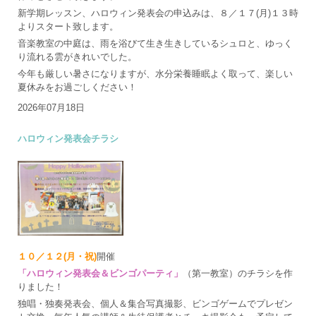
新学期レッスン、ハロウィン発表会の申込みは、８／１７(月)１３時
よりスタート致します。
音楽教室の中庭は、雨を浴びて生き生きしているシュロと、ゆっく
り流れる雲がきれいでした。
今年も厳しい暑さになりますが、水分栄養睡眠よく取って、楽しい
夏休みをお過ごしください！
2026年07月18日
ハロウィン発表会チラシ
１０／１２(月・祝)
開催
「ハロウィン発表会＆ビンゴパーティ」
（第一教室）のチラシを作
りました！
独唱・独奏発表会、個人＆集合写真撮影、ビンゴゲームでプレゼン