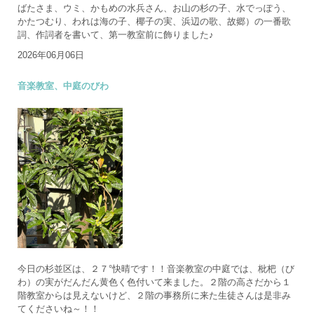
ばたさま、ウミ、かもめの水兵さん、お山の杉の子、水でっぽう、
かたつむり、われは海の子、椰子の実、浜辺の歌、故郷）の一番歌
詞、作詞者を書いて、第一教室前に飾りました♪
2026年06月06日
音楽教室、中庭のびわ
今日の杉並区は、２７°快晴です！！音楽教室の中庭では、枇杷（び
わ）の実がだんだん黄色く色付いて来ました。２階の高さだから１
階教室からは見えないけど、２階の事務所に来た生徒さんは是非み
てくださいね～！！