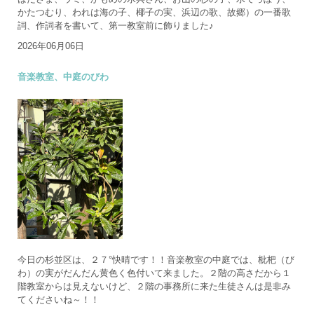
かたつむり、われは海の子、椰子の実、浜辺の歌、故郷）の一番歌
詞、作詞者を書いて、第一教室前に飾りました♪
2026年06月06日
音楽教室、中庭のびわ
今日の杉並区は、２７°快晴です！！音楽教室の中庭では、枇杷（び
わ）の実がだんだん黄色く色付いて来ました。２階の高さだから１
階教室からは見えないけど、２階の事務所に来た生徒さんは是非み
てくださいね～！！