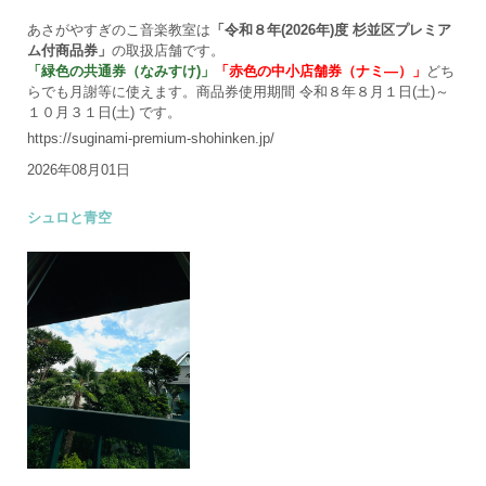
あさがやすぎのこ音楽教室は
「令和８年(2026年)度 杉並区プレミア
ム付商品券」
の取扱店舗です。
「緑色の共通券（なみすけ)」
「赤色の中小店舗券（ナミ―）」
どち
らでも月謝等に使えます。商品券使用期間 令和８年８月１日(土)～
１０月３１日(土) です。
https://suginami-premium-shohinken.jp/
2026年08月01日
シュロと青空