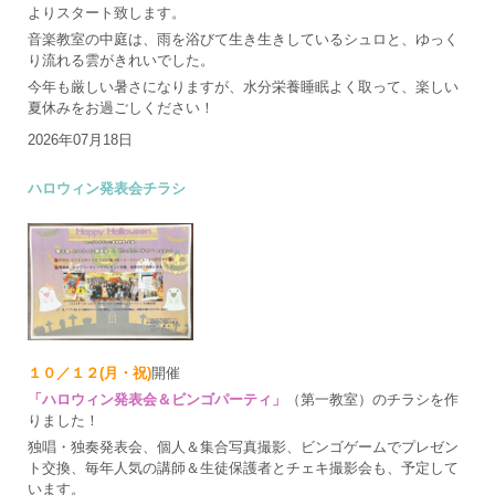
よりスタート致します。
音楽教室の中庭は、雨を浴びて生き生きしているシュロと、ゆっく
り流れる雲がきれいでした。
今年も厳しい暑さになりますが、水分栄養睡眠よく取って、楽しい
夏休みをお過ごしください！
2026年07月18日
ハロウィン発表会チラシ
１０／１２(月・祝)
開催
「ハロウィン発表会＆ビンゴパーティ」
（第一教室）のチラシを作
りました！
独唱・独奏発表会、個人＆集合写真撮影、ビンゴゲームでプレゼン
ト交換、毎年人気の講師＆生徒保護者とチェキ撮影会も、予定して
います。