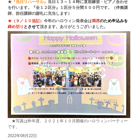
★
『当日リハーサル』
当日１３～１４時に直前練習・ピアノ合わせ
を行います。『全１２区分』１区分５分間５００円です。（伴奏講
師、担任講師の謝礼に充当します）
★
（９／１０追記）
今年のハロウィン発表会は
満席
のため申込みを
締め切り
とさせて
頂きます。
ありがとうございました。
★写真は昨年度、２０２１年１０月開催のハロウィンパーティー
です。
2022年08月22日