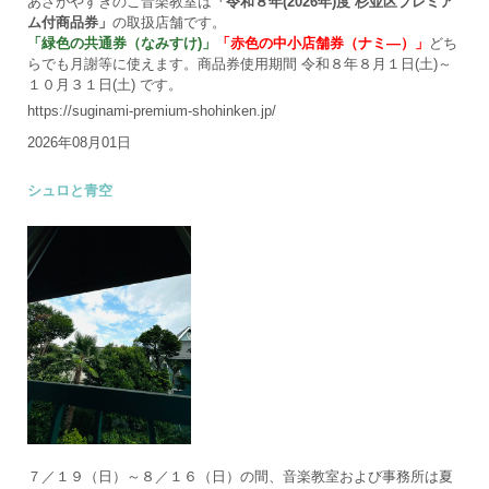
あさがやすぎのこ音楽教室は
「令和８年(2026年)度 杉並区プレミア
ム付商品券」
の取扱店舗です。
「緑色の共通券（なみすけ)」
「赤色の中小店舗券（ナミ―）」
どち
らでも月謝等に使えます。商品券使用期間 令和８年８月１日(土)～
１０月３１日(土) です。
https://suginami-premium-shohinken.jp/
2026年08月01日
シュロと青空
７／１９（日）～８／１６（日）の間、音楽教室および事務所は夏