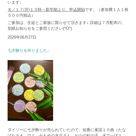
います。
８／１７(月)１３時～新学期より、申込開始
です。（参加費１人１枚
５００円税込）
ご参加は、生徒とご家族に限らせて頂きます♪ 詳細は７月配布の、
別紙お知らせをご参照ください(^O^)
2026年06月27日
七夕飾りを作りました♪
ダイソーに七夕飾りが売られていたので、短冊に童謡１０曲（たな
ばたさま、ウミ、かもめの水兵さん、お山の杉の子、水でっぽう、