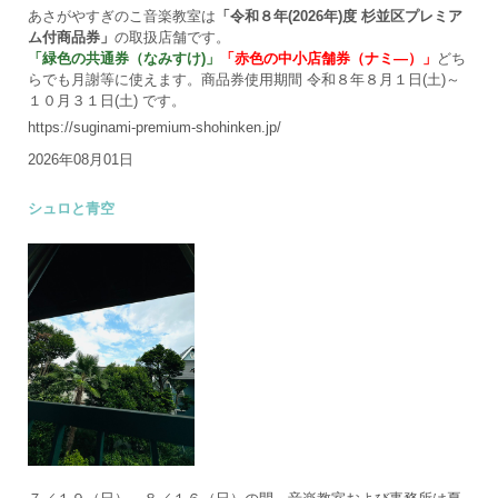
あさがやすぎのこ音楽教室は
「令和８年(2026年)度 杉並区プレミア
ム付商品券」
の取扱店舗です。
「緑色の共通券（なみすけ)」
「赤色の中小店舗券（ナミ―）」
どち
らでも月謝等に使えます。商品券使用期間 令和８年８月１日(土)～
１０月３１日(土) です。
https://suginami-premium-shohinken.jp/
2026年08月01日
シュロと青空