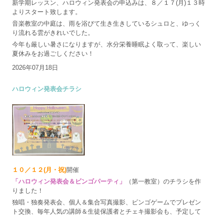
新学期レッスン、ハロウィン発表会の申込みは、８／１７(月)１３時
よりスタート致します。
音楽教室の中庭は、雨を浴びて生き生きしているシュロと、ゆっく
り流れる雲がきれいでした。
今年も厳しい暑さになりますが、水分栄養睡眠よく取って、楽しい
夏休みをお過ごしください！
2026年07月18日
ハロウィン発表会チラシ
１０／１２(月・祝)
開催
「ハロウィン発表会＆ビンゴパーティ」
（第一教室）のチラシを作
りました！
独唱・独奏発表会、個人＆集合写真撮影、ビンゴゲームでプレゼン
ト交換、毎年人気の講師＆生徒保護者とチェキ撮影会も、予定して