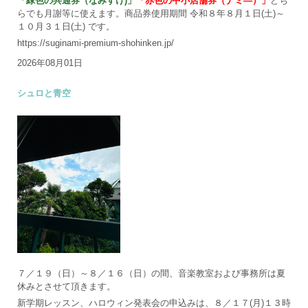
「緑色の共通券（なみすけ)」
「赤色の中小店舗券（ナミ―）」
どち
らでも月謝等に使えます。商品券使用期間 令和８年８月１日(土)～
１０月３１日(土) です。
https://suginami-premium-shohinken.jp/
2026年08月01日
シュロと青空
７／１９（日）～８／１６（日）の間、音楽教室および事務所は夏
休みとさせて頂きます。
新学期レッスン、ハロウィン発表会の申込みは、８／１７(月)１３時