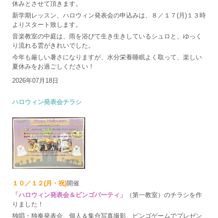
休みとさせて頂きます。
新学期レッスン、ハロウィン発表会の申込みは、８／１７(月)１３時
よりスタート致します。
音楽教室の中庭は、雨を浴びて生き生きしているシュロと、ゆっく
り流れる雲がきれいでした。
今年も厳しい暑さになりますが、水分栄養睡眠よく取って、楽しい
夏休みをお過ごしください！
2026年07月18日
ハロウィン発表会チラシ
１０／１２(月・祝)
開催
「ハロウィン発表会＆ビンゴパーティ」
（第一教室）のチラシを作
りました！
独唱・独奏発表会、個人＆集合写真撮影、ビンゴゲームでプレゼン