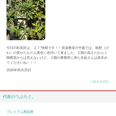
今日の杉並区は、２７°快晴です！！音楽教室の中庭では、枇杷（び
わ）の実がだんだん黄色く色付いて来ました。２階の高さだから１
階教室からは見えないけど、２階の事務所に来た生徒さんは是非み
てくださいね～！！
2026年05月25日
» 続きを読む
代表のつぶろぐ。
プレミアム商品券