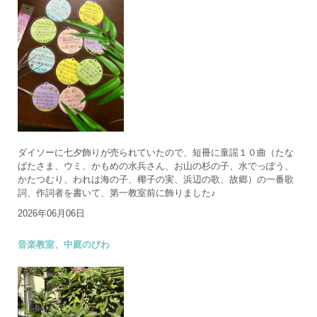
ダイソーに七夕飾りが売られていたので、短冊に童謡１０曲（たな
ばたさま、ウミ、かもめの水兵さん、お山の杉の子、水でっぽう、
かたつむり、われは海の子、椰子の実、浜辺の歌、故郷）の一番歌
詞、作詞者を書いて、第一教室前に飾りました♪
2026年06月06日
音楽教室、中庭のびわ