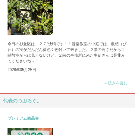
今日の杉並区は、２７°快晴です！！音楽教室の中庭では、枇杷（び
わ）の実がだんだん黄色く色付いて来ました。２階の高さだから１
階教室からは見えないけど、２階の事務所に来た生徒さんは是非み
てくださいね～！！
2026年05月25日
» 続きを読む
代表のつぶろぐ。
プレミアム商品券