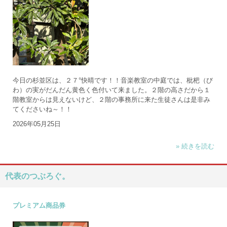
今日の杉並区は、２７°快晴です！！音楽教室の中庭では、枇杷（び
わ）の実がだんだん黄色く色付いて来ました。２階の高さだから１
階教室からは見えないけど、２階の事務所に来た生徒さんは是非み
てくださいね～！！
2026年05月25日
» 続きを読む
代表のつぶろぐ。
プレミアム商品券