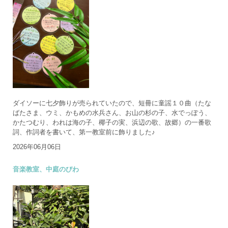
ダイソーに七夕飾りが売られていたので、短冊に童謡１０曲（たな
ばたさま、ウミ、かもめの水兵さん、お山の杉の子、水でっぽう、
かたつむり、われは海の子、椰子の実、浜辺の歌、故郷）の一番歌
詞、作詞者を書いて、第一教室前に飾りました♪
2026年06月06日
音楽教室、中庭のびわ