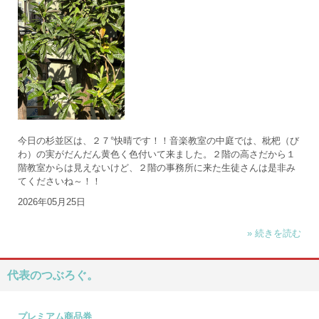
今日の杉並区は、２７°快晴です！！音楽教室の中庭では、枇杷（び
わ）の実がだんだん黄色く色付いて来ました。２階の高さだから１
階教室からは見えないけど、２階の事務所に来た生徒さんは是非み
てくださいね～！！
2026年05月25日
» 続きを読む
代表のつぶろぐ。
プレミアム商品券