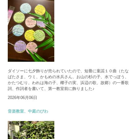
ダイソーに七夕飾りが売られていたので、短冊に童謡１０曲（たな
ばたさま、ウミ、かもめの水兵さん、お山の杉の子、水でっぽう、
かたつむり、われは海の子、椰子の実、浜辺の歌、故郷）の一番歌
詞、作詞者を書いて、第一教室前に飾りました♪
2026年06月06日
音楽教室、中庭のびわ