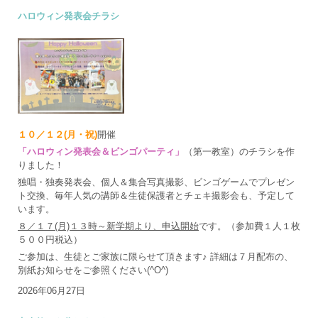
ハロウィン発表会チラシ
１０／１２(月・祝)
開催
「ハロウィン発表会＆ビンゴパーティ」
（第一教室）のチラシを作
りました！
独唱・独奏発表会、個人＆集合写真撮影、ビンゴゲームでプレゼン
ト交換、毎年人気の講師＆生徒保護者とチェキ撮影会も、予定して
います。
８／１７(月)１３時～新学期より、申込開始
です。（参加費１人１枚
５００円税込）
ご参加は、生徒とご家族に限らせて頂きます♪ 詳細は７月配布の、
別紙お知らせをご参照ください(^O^)
2026年06月27日