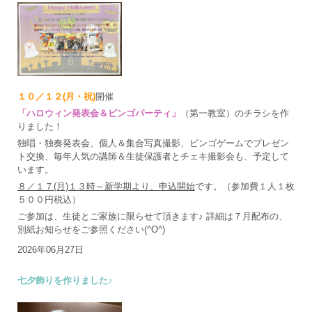
１０／１２(月・祝)
開催
「ハロウィン発表会＆ビンゴパーティ」
（第一教室）のチラシを作
りました！
独唱・独奏発表会、個人＆集合写真撮影、ビンゴゲームでプレゼン
ト交換、毎年人気の講師＆生徒保護者とチェキ撮影会も、予定して
います。
８／１７(月)１３時～新学期より、申込開始
です。（参加費１人１枚
５００円税込）
ご参加は、生徒とご家族に限らせて頂きます♪ 詳細は７月配布の、
別紙お知らせをご参照ください(^O^)
2026年06月27日
七夕飾りを作りました♪