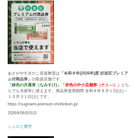
あさがやすぎのこ音楽教室は
「令和８年(2026年)度 杉並区プレミア
ム付商品券」
の取扱店舗です。
「緑色の共通券（なみすけ)」
「赤色の中小店舗券（ナミ―）」
どち
らでも月謝等に使えます。商品券使用期間 令和８年８月１日(土)～
１０月３１日(土) です。
https://suginami-premium-shohinken.jp/
2026年08月01日
シュロと青空