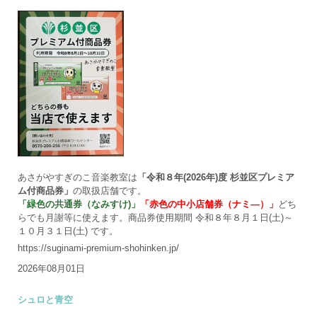
あさがやすぎのこ音楽教室は
「令和８年(2026年)度 杉並区プレミア
ム付商品券」
の取扱店舗です。
「緑色の共通券（なみすけ)」
「赤色の中小店舗券（ナミ―）」
どち
らでも月謝等に使えます。商品券使用期間 令和８年８月１日(土)～
１０月３１日(土) です。
https://suginami-premium-shohinken.jp/
2026年08月01日
シュロと青空