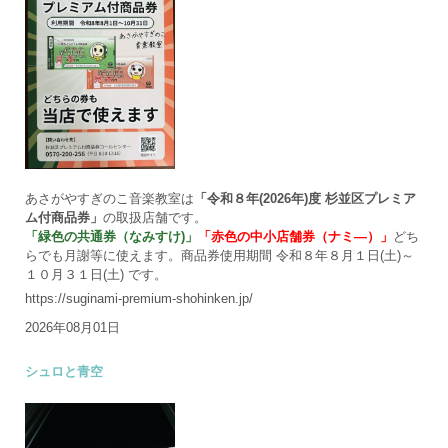
あさがやすぎのこ音楽教室は
「令和８年(2026年)度 杉並区プレミア
ム付商品券」
の取扱店舗です。
「緑色の共通券（なみすけ)」
「赤色の中小店舗券（ナミ―）」
どち
らでも月謝等に使えます。商品券使用期間 令和８年８月１日(土)～
１０月３１日(土) です。
https://suginami-premium-shohinken.jp/
2026年08月01日
シュロと青空