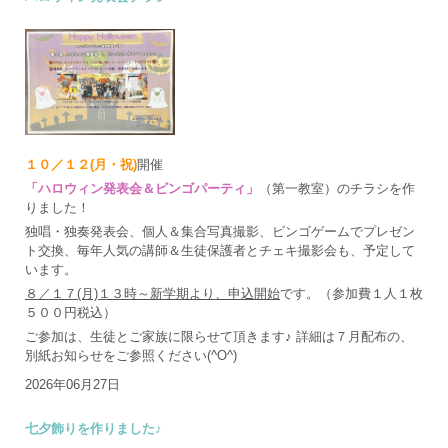
１０／１２(月・祝)
開催
「ハロウィン発表会＆ビンゴパーティ」
（第一教室）のチラシを作
りました！
独唱・独奏発表会、個人＆集合写真撮影、ビンゴゲームでプレゼン
ト交換、毎年人気の講師＆生徒保護者とチェキ撮影会も、予定して
います。
８／１７(月)１３時～新学期より、申込開始
です。（参加費１人１枚
５００円税込）
ご参加は、生徒とご家族に限らせて頂きます♪ 詳細は７月配布の、
別紙お知らせをご参照ください(^O^)
2026年06月27日
七夕飾りを作りました♪