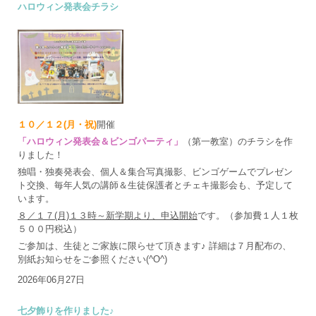
ハロウィン発表会チラシ
１０／１２(月・祝)
開催
「ハロウィン発表会＆ビンゴパーティ」
（第一教室）のチラシを作
りました！
独唱・独奏発表会、個人＆集合写真撮影、ビンゴゲームでプレゼン
ト交換、毎年人気の講師＆生徒保護者とチェキ撮影会も、予定して
います。
８／１７(月)１３時～新学期より、申込開始
です。（参加費１人１枚
５００円税込）
ご参加は、生徒とご家族に限らせて頂きます♪ 詳細は７月配布の、
別紙お知らせをご参照ください(^O^)
2026年06月27日
七夕飾りを作りました♪