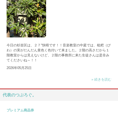
今日の杉並区は、２７°快晴です！！音楽教室の中庭では、枇杷（び
わ）の実がだんだん黄色く色付いて来ました。２階の高さだから１
階教室からは見えないけど、２階の事務所に来た生徒さんは是非み
てくださいね～！！
2026年05月25日
» 続きを読む
代表のつぶろぐ。
プレミアム商品券