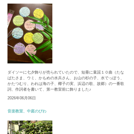
ダイソーに七夕飾りが売られていたので、短冊に童謡１０曲（たな
ばたさま、ウミ、かもめの水兵さん、お山の杉の子、水でっぽう、
かたつむり、われは海の子、椰子の実、浜辺の歌、故郷）の一番歌
詞、作詞者を書いて、第一教室前に飾りました♪
2026年06月06日
音楽教室、中庭のびわ