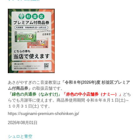
あさがやすぎのこ音楽教室は
「令和８年(2026年)度 杉並区プレミア
ム付商品券」
の取扱店舗です。
「緑色の共通券（なみすけ)」
「赤色の中小店舗券（ナミ―）」
どち
らでも月謝等に使えます。商品券使用期間 令和８年８月１日(土)～
１０月３１日(土) です。
https://suginami-premium-shohinken.jp/
2026年08月01日
シュロと青空