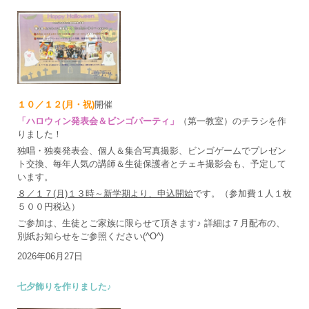
１０／１２(月・祝)
開催
「ハロウィン発表会＆ビンゴパーティ」
（第一教室）のチラシを作
りました！
独唱・独奏発表会、個人＆集合写真撮影、ビンゴゲームでプレゼン
ト交換、毎年人気の講師＆生徒保護者とチェキ撮影会も、予定して
います。
８／１７(月)１３時～新学期より、申込開始
です。（参加費１人１枚
５００円税込）
ご参加は、生徒とご家族に限らせて頂きます♪ 詳細は７月配布の、
別紙お知らせをご参照ください(^O^)
2026年06月27日
七夕飾りを作りました♪