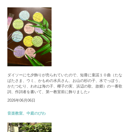
ダイソーに七夕飾りが売られていたので、短冊に童謡１０曲（たな
ばたさま、ウミ、かもめの水兵さん、お山の杉の子、水でっぽう、
かたつむり、われは海の子、椰子の実、浜辺の歌、故郷）の一番歌
詞、作詞者を書いて、第一教室前に飾りました♪
2026年06月06日
音楽教室、中庭のびわ