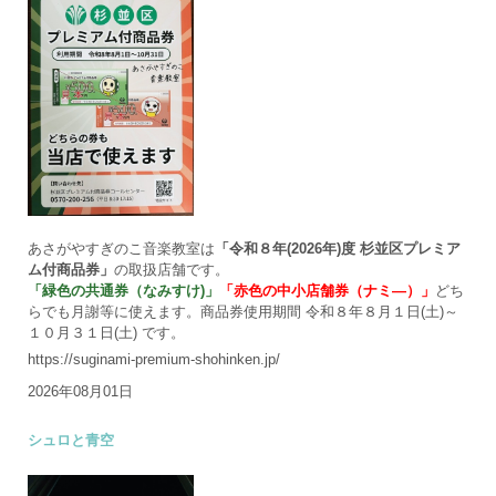
あさがやすぎのこ音楽教室は
「令和８年(2026年)度 杉並区プレミア
ム付商品券」
の取扱店舗です。
「緑色の共通券（なみすけ)」
「赤色の中小店舗券（ナミ―）」
どち
らでも月謝等に使えます。商品券使用期間 令和８年８月１日(土)～
１０月３１日(土) です。
https://suginami-premium-shohinken.jp/
2026年08月01日
シュロと青空