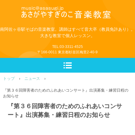
南阿佐ヶ谷駅そばの音楽教室。講師はすべて音大卒（教員免許あり）。
大きな教室で個人レッスン。
TEL:03-3311-4525
〒166-0011 東京都杉並区梅里2-40-9
トップ
›
ニュース
›
『第３６回障害者のためのふれあいコンサート』出演募集・練習日程の
お知らせ
『第３６回障害者のためのふれあいコンサ
ート』出演募集・練習日程のお知らせ