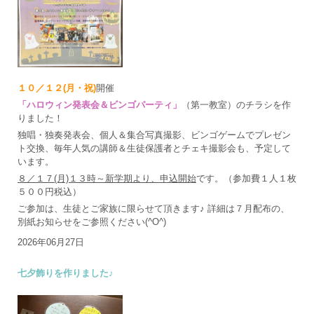
１０／１２(月・祝)
開催
「ハロウィン発表会＆ビンゴパーティ」
（第一教室）のチラシを作
りました！
独唱・独奏発表会、個人＆集合写真撮影、ビンゴゲームでプレゼン
ト交換、毎年人気の講師＆生徒保護者とチェキ撮影会も、予定して
います。
８／１７(月)１３時～新学期より、申込開始
です。（参加費１人１枚
５００円税込）
ご参加は、生徒とご家族に限らせて頂きます♪ 詳細は７月配布の、
別紙お知らせをご参照ください(^O^)
2026年06月27日
七夕飾りを作りました♪