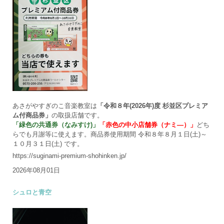
あさがやすぎのこ音楽教室は
「令和８年(2026年)度 杉並区プレミア
ム付商品券」
の取扱店舗です。
「緑色の共通券（なみすけ)」
「赤色の中小店舗券（ナミ―）」
どち
らでも月謝等に使えます。商品券使用期間 令和８年８月１日(土)～
１０月３１日(土) です。
https://suginami-premium-shohinken.jp/
2026年08月01日
シュロと青空