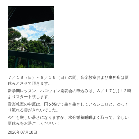
７／１９（日）～８／１６（日）の間、音楽教室および事務所は夏
休みとさせて頂きます。
新学期レッスン、ハロウィン発表会の申込みは、８／１７(月)１３時
よりスタート致します。
音楽教室の中庭は、雨を浴びて生き生きしているシュロと、ゆっく
り流れる雲がきれいでした。
今年も厳しい暑さになりますが、水分栄養睡眠よく取って、楽しい
夏休みをお過ごしください！
2026年07月18日