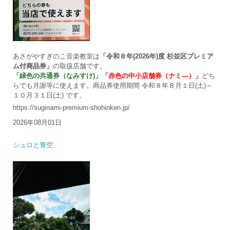
あさがやすぎのこ音楽教室は
「令和８年(2026年)度 杉並区プレミア
ム付商品券」
の取扱店舗です。
「緑色の共通券（なみすけ)」
「赤色の中小店舗券（ナミ―）」
どち
らでも月謝等に使えます。商品券使用期間 令和８年８月１日(土)～
１０月３１日(土) です。
https://suginami-premium-shohinken.jp/
2026年08月01日
シュロと青空