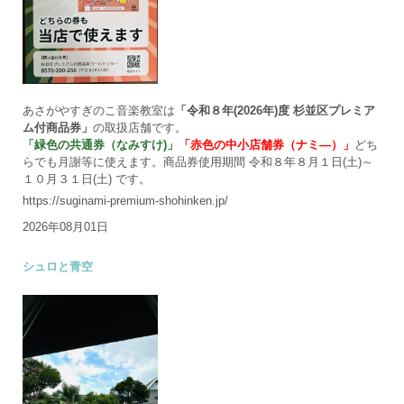
あさがやすぎのこ音楽教室は
「令和８年(2026年)度 杉並区プレミア
ム付商品券」
の取扱店舗です。
「緑色の共通券（なみすけ)」
「赤色の中小店舗券（ナミ―）」
どち
らでも月謝等に使えます。商品券使用期間 令和８年８月１日(土)～
１０月３１日(土) です。
https://suginami-premium-shohinken.jp/
2026年08月01日
シュロと青空