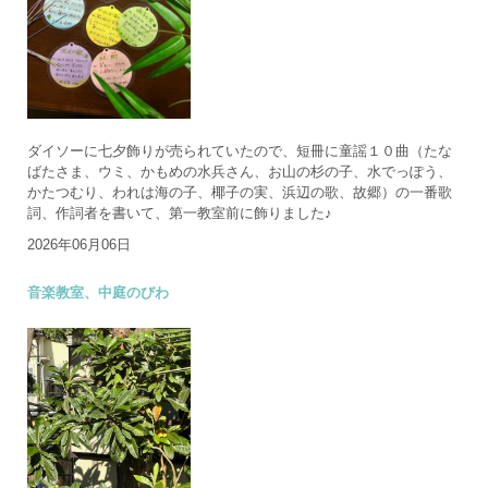
ダイソーに七夕飾りが売られていたので、短冊に童謡１０曲（たな
ばたさま、ウミ、かもめの水兵さん、お山の杉の子、水でっぽう、
かたつむり、われは海の子、椰子の実、浜辺の歌、故郷）の一番歌
詞、作詞者を書いて、第一教室前に飾りました♪
2026年06月06日
音楽教室、中庭のびわ