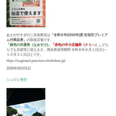
あさがやすぎのこ音楽教室は
「令和８年(2026年)度 杉並区プレミア
ム付商品券」
の取扱店舗です。
「緑色の共通券（なみすけ)」
「赤色の中小店舗券（ナミ―）」
どち
らでも月謝等に使えます。商品券使用期間 令和８年８月１日(土)～
１０月３１日(土) です。
https://suginami-premium-shohinken.jp/
2026年08月01日
シュロと青空