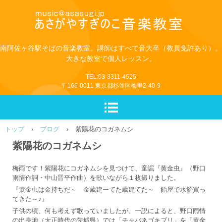
南阿佐ヶ谷駅そばの音楽教室。講師はすべて音大卒（教員免許あり）。
大きな教室で個人レッスン。
TEL:03-3311-4525
〒166-0011 東京都杉並区梅里2-40-9
トップ
›
ブログ
›
紫陽花のコガネムシ
紫陽花のコガネムシ
梅雨です！紫陽花にコガネムシを見つけて、童謡『黄金虫』（野口
雨情作詞・中山晋平作曲）を歌いながら１枚撮りました。
『黄金虫は金持ちだ～ 金蔵建ーてた蔵建てた～ 飴屋で水飴買っ
てきた～♪』
子供の頃、何も考えず歌っていましたが、一説によると、野口雨情
の出身地（大正時代の茨城県）では「チャバネゴキブリ」を「黄金