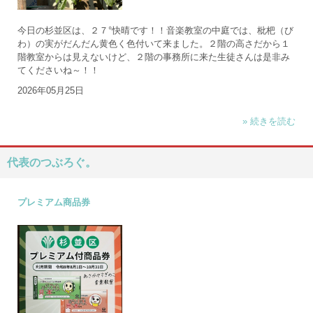
今日の杉並区は、２７°快晴です！！音楽教室の中庭では、枇杷（び
わ）の実がだんだん黄色く色付いて来ました。２階の高さだから１
階教室からは見えないけど、２階の事務所に来た生徒さんは是非み
てくださいね～！！
2026年05月25日
» 続きを読む
代表のつぶろぐ。
プレミアム商品券