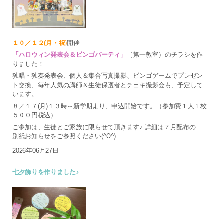
１０／１２(月・祝)
開催
「ハロウィン発表会＆ビンゴパーティ」
（第一教室）のチラシを作
りました！
独唱・独奏発表会、個人＆集合写真撮影、ビンゴゲームでプレゼン
ト交換、毎年人気の講師＆生徒保護者とチェキ撮影会も、予定して
います。
８／１７(月)１３時～新学期より、申込開始
です。（参加費１人１枚
５００円税込）
ご参加は、生徒とご家族に限らせて頂きます♪ 詳細は７月配布の、
別紙お知らせをご参照ください(^O^)
2026年06月27日
七夕飾りを作りました♪