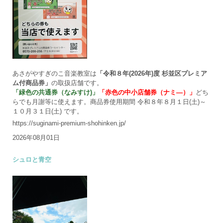
あさがやすぎのこ音楽教室は
「令和８年(2026年)度 杉並区プレミア
ム付商品券」
の取扱店舗です。
「緑色の共通券（なみすけ)」
「赤色の中小店舗券（ナミ―）」
どち
らでも月謝等に使えます。商品券使用期間 令和８年８月１日(土)～
１０月３１日(土) です。
https://suginami-premium-shohinken.jp/
2026年08月01日
シュロと青空