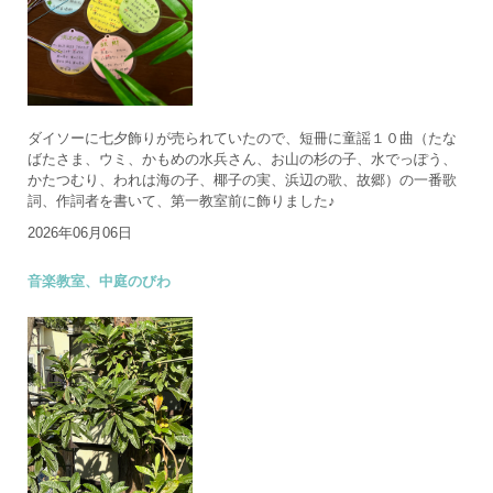
ダイソーに七夕飾りが売られていたので、短冊に童謡１０曲（たな
ばたさま、ウミ、かもめの水兵さん、お山の杉の子、水でっぽう、
かたつむり、われは海の子、椰子の実、浜辺の歌、故郷）の一番歌
詞、作詞者を書いて、第一教室前に飾りました♪
2026年06月06日
音楽教室、中庭のびわ