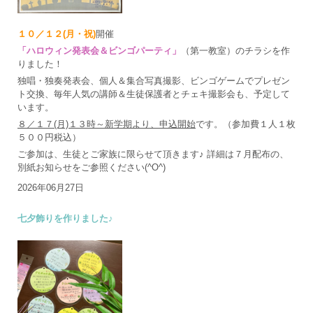
１０／１２(月・祝)
開催
「ハロウィン発表会＆ビンゴパーティ」
（第一教室）のチラシを作
りました！
独唱・独奏発表会、個人＆集合写真撮影、ビンゴゲームでプレゼン
ト交換、毎年人気の講師＆生徒保護者とチェキ撮影会も、予定して
います。
８／１７(月)１３時～新学期より、申込開始
です。（参加費１人１枚
５００円税込）
ご参加は、生徒とご家族に限らせて頂きます♪ 詳細は７月配布の、
別紙お知らせをご参照ください(^O^)
2026年06月27日
七夕飾りを作りました♪