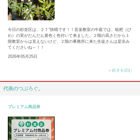
今日の杉並区は、２７°快晴です！！音楽教室の中庭では、枇杷（び
わ）の実がだんだん黄色く色付いて来ました。２階の高さだから１
階教室からは見えないけど、２階の事務所に来た生徒さんは是非み
てくださいね～！！
2026年05月25日
» 続きを読む
代表のつぶろぐ。
プレミアム商品券