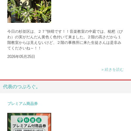
今日の杉並区は、２７°快晴です！！音楽教室の中庭では、枇杷（び
わ）の実がだんだん黄色く色付いて来ました。２階の高さだから１
階教室からは見えないけど、２階の事務所に来た生徒さんは是非み
てくださいね～！！
2026年05月25日
» 続きを読む
代表のつぶろぐ。
プレミアム商品券