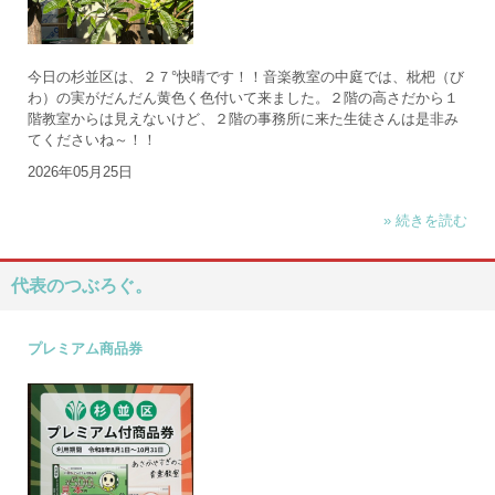
今日の杉並区は、２７°快晴です！！音楽教室の中庭では、枇杷（び
わ）の実がだんだん黄色く色付いて来ました。２階の高さだから１
階教室からは見えないけど、２階の事務所に来た生徒さんは是非み
てくださいね～！！
2026年05月25日
» 続きを読む
代表のつぶろぐ。
プレミアム商品券