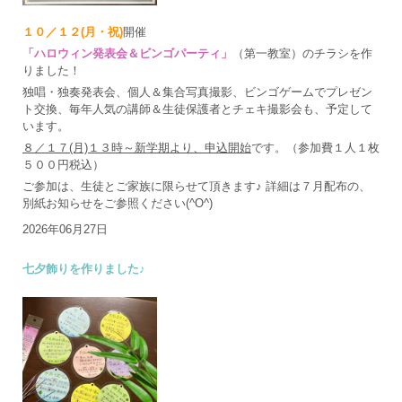
１０／１２(月・祝)
開催
「ハロウィン発表会＆ビンゴパーティ」
（第一教室）のチラシを作
りました！
独唱・独奏発表会、個人＆集合写真撮影、ビンゴゲームでプレゼン
ト交換、毎年人気の講師＆生徒保護者とチェキ撮影会も、予定して
います。
８／１７(月)１３時～新学期より、申込開始
です。（参加費１人１枚
５００円税込）
ご参加は、生徒とご家族に限らせて頂きます♪ 詳細は７月配布の、
別紙お知らせをご参照ください(^O^)
2026年06月27日
七夕飾りを作りました♪