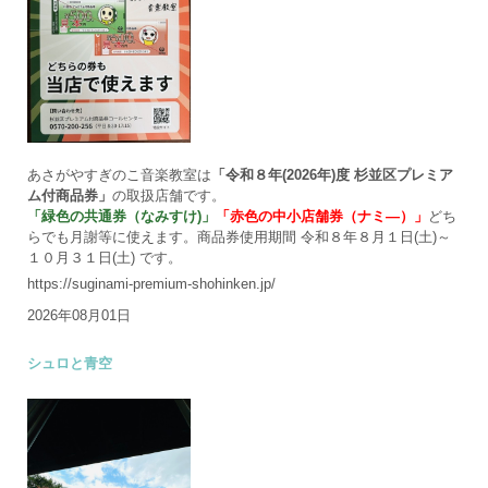
あさがやすぎのこ音楽教室は
「令和８年(2026年)度 杉並区プレミア
ム付商品券」
の取扱店舗です。
「緑色の共通券（なみすけ)」
「赤色の中小店舗券（ナミ―）」
どち
らでも月謝等に使えます。商品券使用期間 令和８年８月１日(土)～
１０月３１日(土) です。
https://suginami-premium-shohinken.jp/
2026年08月01日
シュロと青空