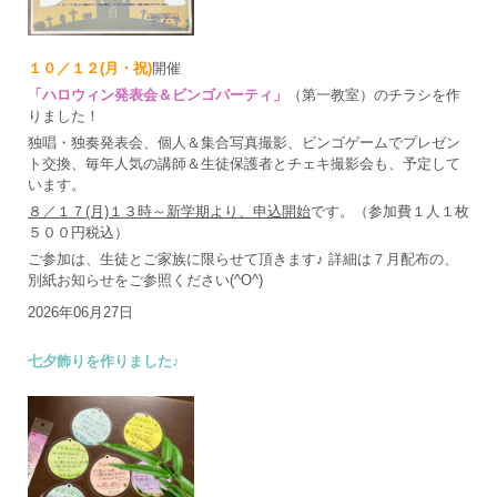
１０／１２(月・祝)
開催
「ハロウィン発表会＆ビンゴパーティ」
（第一教室）のチラシを作
りました！
独唱・独奏発表会、個人＆集合写真撮影、ビンゴゲームでプレゼン
ト交換、毎年人気の講師＆生徒保護者とチェキ撮影会も、予定して
います。
８／１７(月)１３時～新学期より、申込開始
です。（参加費１人１枚
５００円税込）
ご参加は、生徒とご家族に限らせて頂きます♪ 詳細は７月配布の、
別紙お知らせをご参照ください(^O^)
2026年06月27日
七夕飾りを作りました♪