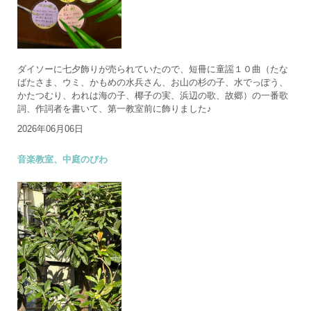
ダイソーに七夕飾りが売られていたので、短冊に童謡１０曲（たな
ばたさま、ウミ、かもめの水兵さん、お山の杉の子、水でっぽう、
かたつむり、われは海の子、椰子の実、浜辺の歌、故郷）の一番歌
詞、作詞者を書いて、第一教室前に飾りました♪
2026年06月06日
音楽教室、中庭のびわ