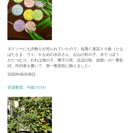
ダイソーに七夕飾りが売られていたので、短冊に童謡１０曲（たな
ばたさま、ウミ、かもめの水兵さん、お山の杉の子、水でっぽう、
かたつむり、われは海の子、椰子の実、浜辺の歌、故郷）の一番歌
詞、作詞者を書いて、第一教室前に飾りました♪
2026年06月06日
音楽教室、中庭のびわ