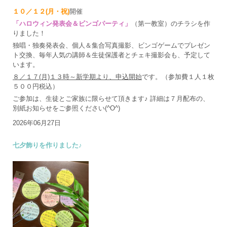
１０／１２(月・祝)
開催
「ハロウィン発表会＆ビンゴパーティ」
（第一教室）のチラシを作
りました！
独唱・独奏発表会、個人＆集合写真撮影、ビンゴゲームでプレゼン
ト交換、毎年人気の講師＆生徒保護者とチェキ撮影会も、予定して
います。
８／１７(月)１３時～新学期より、申込開始
です。（参加費１人１枚
５００円税込）
ご参加は、生徒とご家族に限らせて頂きます♪ 詳細は７月配布の、
別紙お知らせをご参照ください(^O^)
2026年06月27日
七夕飾りを作りました♪