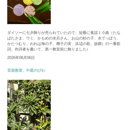
ダイソーに七夕飾りが売られていたので、短冊に童謡１０曲（たな
ばたさま、ウミ、かもめの水兵さん、お山の杉の子、水でっぽう、
かたつむり、われは海の子、椰子の実、浜辺の歌、故郷）の一番歌
詞、作詞者を書いて、第一教室前に飾りました♪
2026年06月06日
音楽教室、中庭のびわ