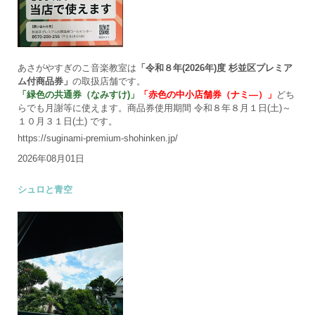
あさがやすぎのこ音楽教室は
「令和８年(2026年)度 杉並区プレミア
ム付商品券」
の取扱店舗です。
「緑色の共通券（なみすけ)」
「赤色の中小店舗券（ナミ―）」
どち
らでも月謝等に使えます。商品券使用期間 令和８年８月１日(土)～
１０月３１日(土) です。
https://suginami-premium-shohinken.jp/
2026年08月01日
シュロと青空