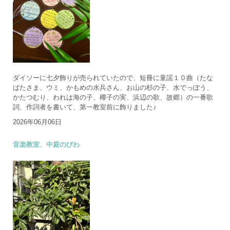
ダイソーに七夕飾りが売られていたので、短冊に童謡１０曲（たな
ばたさま、ウミ、かもめの水兵さん、お山の杉の子、水でっぽう、
かたつむり、われは海の子、椰子の実、浜辺の歌、故郷）の一番歌
詞、作詞者を書いて、第一教室前に飾りました♪
2026年06月06日
音楽教室、中庭のびわ