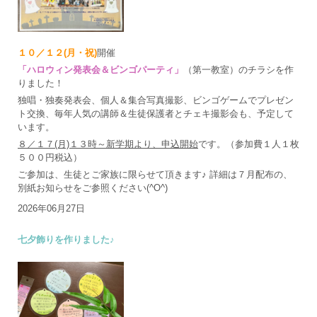
１０／１２(月・祝)
開催
「ハロウィン発表会＆ビンゴパーティ」
（第一教室）のチラシを作
りました！
独唱・独奏発表会、個人＆集合写真撮影、ビンゴゲームでプレゼン
ト交換、毎年人気の講師＆生徒保護者とチェキ撮影会も、予定して
います。
８／１７(月)１３時～新学期より、申込開始
です。（参加費１人１枚
５００円税込）
ご参加は、生徒とご家族に限らせて頂きます♪ 詳細は７月配布の、
別紙お知らせをご参照ください(^O^)
2026年06月27日
七夕飾りを作りました♪