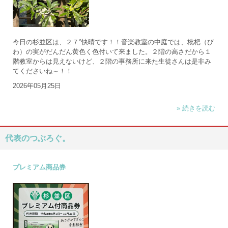
今日の杉並区は、２７°快晴です！！音楽教室の中庭では、枇杷（び
わ）の実がだんだん黄色く色付いて来ました。２階の高さだから１
階教室からは見えないけど、２階の事務所に来た生徒さんは是非み
てくださいね～！！
2026年05月25日
» 続きを読む
代表のつぶろぐ。
プレミアム商品券